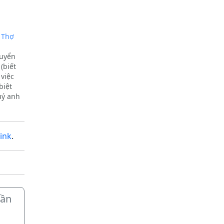
 Thợ
tuyển
(biết
 việc
biệt
uý anh
hệ
ink
.
Cần