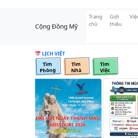
Skip to main content
Trang
Giới
Vi
chủ
thiệu
Cộng Đồng Mỹ
LỊCH VIỆT
Tìm
Tìm
Tìm
Phòng
Nhà
Việc