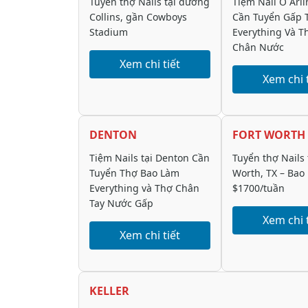
Tuyển thợ Nails tại đường
Tiệm Nail Ở Arl
Collins, gần Cowboys
Cần Tuyển Gấp 
Stadium
Everything Và T
Chân Nước
Xem chi tiết
Xem chi t
DENTON
FORT WORTH
Tiệm Nails tại Denton Cần
Tuyển thợ Nails 
Tuyển Thợ Bao Làm
Worth, TX – Bao
Everything và Thợ Chân
$1700/tuần
Tay Nước Gấp
Xem chi t
Xem chi tiết
KELLER