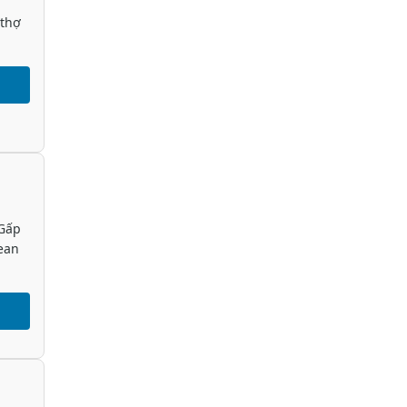
 thợ
 Gấp
ean