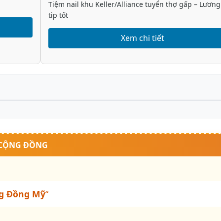
Tiệm nail khu Keller/Alliance tuyển thợ gấp – Lương
tip tốt
Xem chi tiết
 CỘNG ĐỒNG
g Đồng Mỹ
“