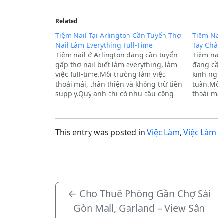
Related
Tiệm Nail Tại Arlington Cần Tuyển Thợ
Tiệm Na
Nail Làm Everything Full-Time
Tay Châ
Tiệm nail ở Arlington đang cần tuyển
Tiệm na
gấp thợ nail biết làm everything, làm
đang cầ
việc full-time.Môi trường làm việc
kinh ng
thoải mái, thân thiện và không trừ tiền
tuần.Mô
supply.Quý anh chị có nhu cầu công
thoải má
việc vui lòng liên hệ hoặc nhắn tin
kỳ tốt.
qua số điện thoại:(682) 564-3458(682)
lòng liê
234-6234*Nếu gọi điện…
This entry was posted in
Việc Làm
,
Việc Làm 
←
Cho Thuê Phòng Gần Chợ Sài
Gòn Mall, Garland – View Sân