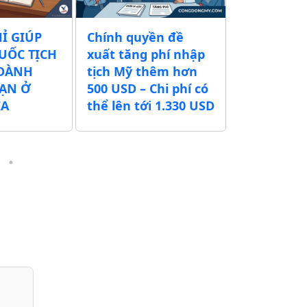
HỈ GIÚP
Chính quyền đề
CÙNG CỘ
UỐC TỊCH
xuất tăng phí nhập
MỸ NÂNG 
 DÀNH
tịch Mỹ thêm hơn
THƯƠNG H
BẠN Ở
500 USD – Chi phí có
TRÊN ĐẤT
IA
thể lên tới 1.330 USD
HÈ 2026