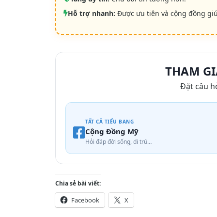
Hỗ trợ nhanh:
Được ưu tiên và cộng đồng gi
THAM GI
Đặt câu h
TẤT CẢ TIỂU BANG
Cộng Đồng Mỹ
Hỏi đáp đời sống, di trú…
Chia sẻ bài viết:
Facebook
X