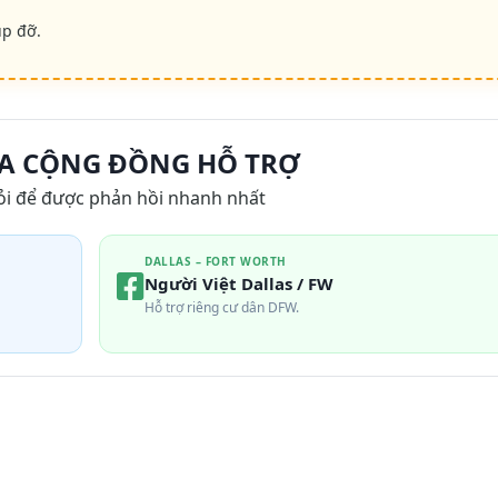
úp đỡ.
A CỘNG ĐỒNG HỖ TRỢ
ỏi để được phản hồi nhanh nhất
DALLAS – FORT WORTH
Người Việt Dallas / FW
Hỗ trợ riêng cư dân DFW.