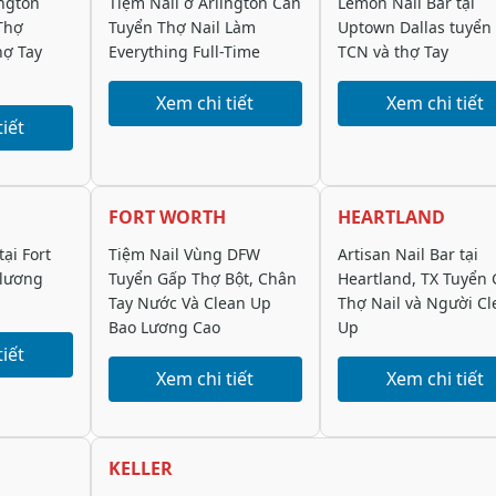
ington
Tiệm Nail ở Arlington Cần
Lemon Nail Bar tại
Thợ
Tuyển Thợ Nail Làm
Uptown Dallas tuyển
hợ Tay
Everything Full-Time
TCN và thợ Tay
Xem chi tiết
Xem chi tiết
iết
FORT WORTH
HEARTLAND
tại Fort
Tiệm Nail Vùng DFW
Artisan Nail Bar tại
 lương
Tuyển Gấp Thợ Bột, Chân
Heartland, TX Tuyển
Tay Nước Và Clean Up
Thợ Nail và Người Cl
Bao Lương Cao
Up
iết
Xem chi tiết
Xem chi tiết
KELLER