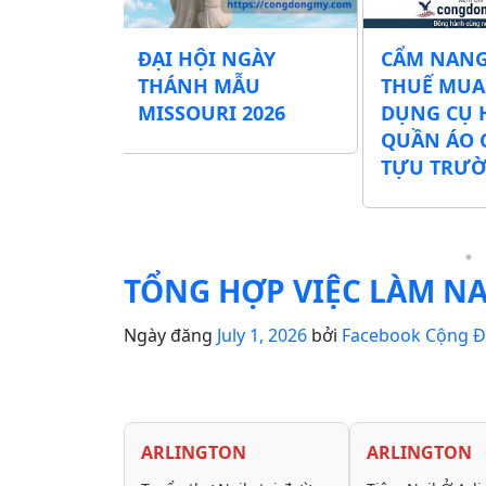
Các
ĐẠI HỘI NGÀY
CẨM NANG
ình Phát
THÁNH MẪU
THUẾ MUA
ng Cụ Học
MISSOURI 2026
DỤNG CỤ 
hí Tại Khu
QUẦN ÁO 
026
TỰU TRƯ
TỔNG HỢP VIỆC LÀM NA
Ngày đăng
July 1, 2026
bởi
Facebook Cộng 
ARLINGTON
ARLINGTON