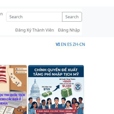
ên
Search
Đăng Ký Thành Viên
Đăng Nhập
VI
EN
ES
ZH-CN