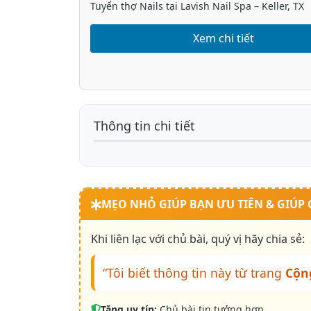
Tuyển thợ Nails tại Lavish Nail Spa – Keller, TX
Xem chi tiết
Thông tin chi tiết
MẸO NHỎ GIÚP BẠN ƯU TIÊN & GIÚP
Khi liên lạc với chủ bài, quý vị hãy chia sẻ:
“Tôi biết thông tin này từ trang
Cộn
Tăng uy tín:
Chủ bài tin tưởng hơn.