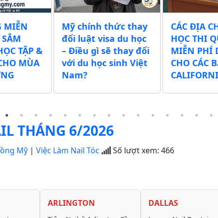
 MIỄN
Mỹ chính thức thay
CÁC ĐỊA C
 SẮM
đổi luật visa du học
HỌC THI Q
HỌC TẬP &
– Điều gì sẽ thay đổi
MIỄN PHÍ
CHO MÙA
với du học sinh Việt
CHO CÁC 
ỜNG
Nam?
CALIFORN
IL THÁNG 6/2026
Đồng Mỹ
|
Việc Làm Nail Tóc
Số lượt xem:
466
ARLINGTON
DALLAS