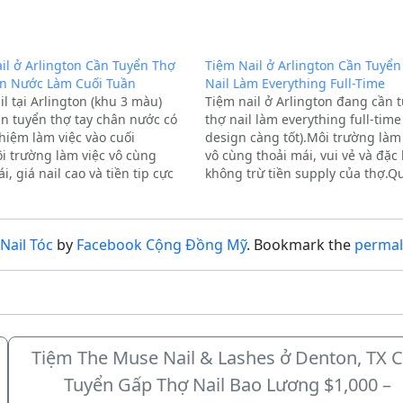
il ở Arlington Cần Tuyển Thợ
Tiệm Nail ở Arlington Cần Tuyển
n Nước Làm Cuối Tuần
Nail Làm Everything Full-Time
il tại Arlington (khu 3 màu)
Tiệm nail ở Arlington đang cần 
n tuyển thợ tay chân nước có
thợ nail làm everything full-time 
hiệm làm việc vào cuối
design càng tốt).Môi trường làm
i trường làm việc vô cùng
vô cùng thoải mái, vui vẻ và đặc 
i, giá nail cao và tiền tip cực
không trừ tiền supply của thợ.Q
Anh chị em có nhu cầu xin vui
chị có nhu cầu xin vui lòng liên 
n hệ trực tiếp…
hoặc nhắn tin qua số điện…
Nail Tóc
by
Facebook Cộng Đồng Mỹ
. Bookmark the
permal
Tiệm The Muse Nail & Lashes ở Denton, TX 
Tuyển Gấp Thợ Nail Bao Lương $1,000 –