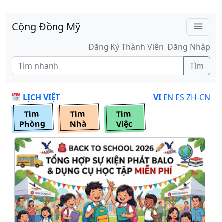
Skip to main content
Cộng Đồng Mỹ
menu
Đăng Ký Thành Viên
Đăng Nhập
Tìm
LỊCH VIỆT
VI
EN
ES
ZH-CN
Tìm
Tìm
Tìm
Phòng
Nhà
Việc