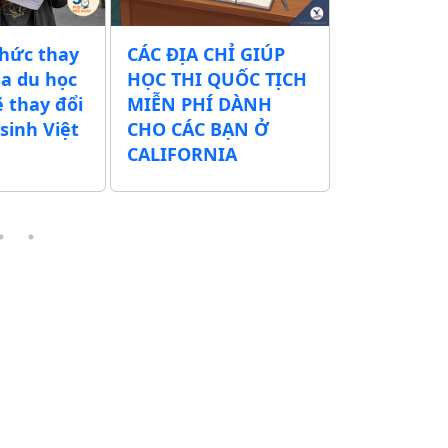
thức thay
CÁC ĐỊA CHỈ GIÚP
Chính quy
sa du học
HỌC THI QUỐC TỊCH
xuất tăng 
ẽ thay đổi
MIỄN PHÍ DÀNH
tịch Mỹ t
sinh Việt
CHO CÁC BẠN Ở
500 USD – 
CALIFORNIA
thể lên tớ