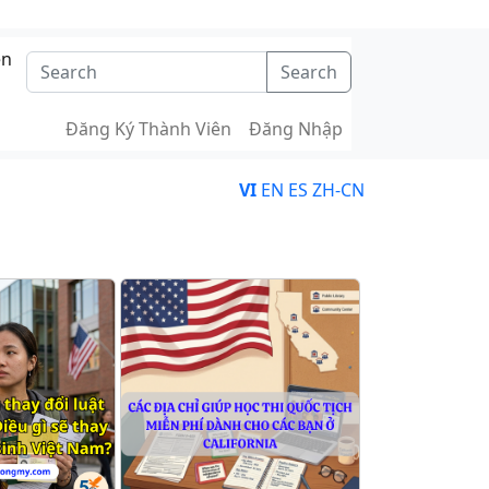
ên
Search
Đăng Ký Thành Viên
Đăng Nhập
VI
EN
ES
ZH-CN