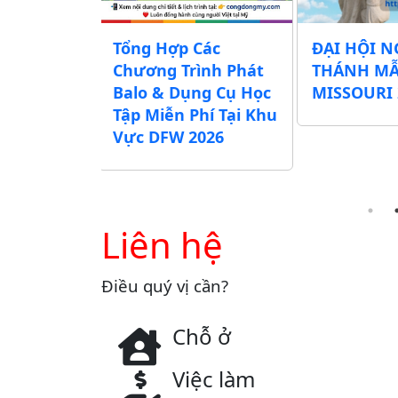
chương
Tổng Hợp Các
ĐẠI HỘI N
Lễ Vu Lan
Chương Trình Phát
THÁNH M
ác Chùa,
Balo & Dụng Cụ Học
MISSOURI 
ịnh Xá khu
Tập Miễn Phí Tại Khu
exas)
Vực DFW 2026
Liên hệ
Điều quý vị cần?
Chỗ ở
Việc làm