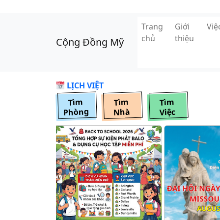
Skip to main content
Trang
Giới
Vi
chủ
thiệu
Cộng Đồng Mỹ
LỊCH VIỆT
Tìm
Tìm
Tìm
Phòng
Nhà
Việc