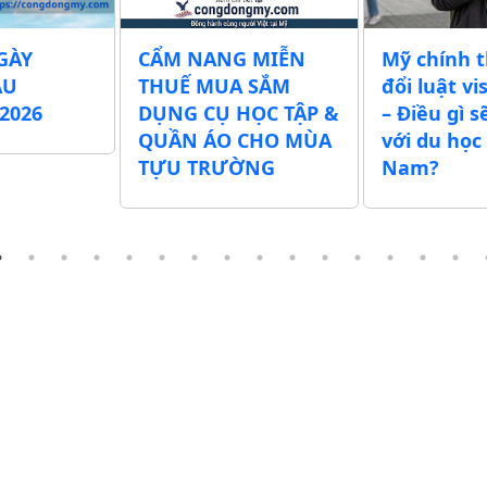
GÀY
CẨM NANG MIỄN
Mỹ chính 
ẪU
THUẾ MUA SẮM
đổi luật vi
2026
DỤNG CỤ HỌC TẬP &
– Điều gì s
QUẦN ÁO CHO MÙA
với du học 
TỰU TRƯỜNG
Nam?