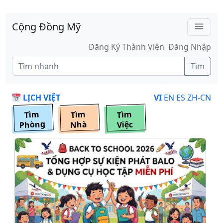
Skip to main content
Cộng Đồng Mỹ
menu
Đăng Ký Thành Viên
Đăng Nhập
Tìm
LỊCH VIỆT
VI
EN
ES
ZH-CN
Tìm
Tìm
Tìm
Phòng
Nhà
Việc