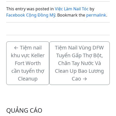
Nước.Yêu cầu: Biết chút
This entry was posted in
Việc Làm Nail Tóc
by
tiếng Anh giao tiếp cơ
bản với khách
Facebook Cộng Đồng Mỹ
. Bookmark the
permalink
.
hàng.Quyền lợi và môi
trường làm
việc:Manager…
←
Tiệm nail
Tiệm Nail Vùng DFW
khu vực Keller
Tuyển Gấp Thợ Bột,
Fort Worth
Chân Tay Nước Và
cần tuyển thợ
Clean Up Bao Lương
Cleanup
Cao
→
QUẢNG CÁO