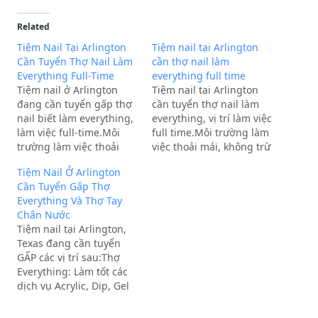
Related
Tiệm Nail Tại Arlington
Tiệm nail tại Arlington
Cần Tuyển Thợ Nail Làm
cần thợ nail làm
Everything Full-Time
everything full time
Tiệm nail ở Arlington
Tiệm nail tại Arlington
đang cần tuyển gấp thợ
cần tuyển thợ nail làm
nail biết làm everything,
everything, vị trí làm việc
làm việc full-time.Môi
full time.Môi trường làm
trường làm việc thoải
việc thoải mái, không trừ
mái, thân thiện và không
supply.Vui lòng liên hệ
Tiệm Nail Ở Arlington
trừ tiền supply.Quý anh
hoặc nhắn tin qua số
Cần Tuyển Gấp Thợ
chị có nhu cầu công việc
điện thoại: (682) 564-
Everything Và Thợ Tay
vui lòng liên hệ hoặc
3458 hoặc (682) 234-
Chân Nước
nhắn tin qua số điện
6234. Nếu không bắt
Tiệm nail tại Arlington,
thoại:(682) 564-3458(682)
máy, xin vui lòng để lại
Texas đang cần tuyển
234-6234*Nếu gọi điện…
tin nhắn.
GẤP các vị trí sau:Thợ
Everything: Làm tốt các
dịch vụ Acrylic, Dip, Gel
X, Builder Gel, và biết
Design vẽ.Thợ Tay Chân