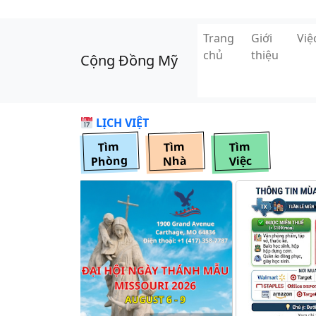
Skip to main content
Trang
Giới
Vi
chủ
thiệu
Cộng Đồng Mỹ
LỊCH VIỆT
Tìm
Tìm
Tìm
Phòng
Nhà
Việc