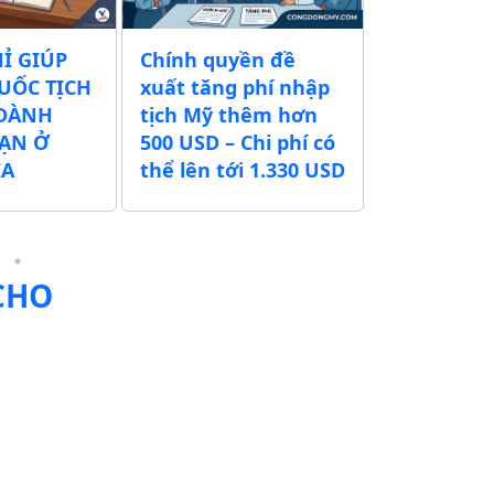
ính quyền đề
CÙNG CỘNG ĐỒNG
DA
ất tăng phí nhập
MỸ NÂNG TẦM
GI
ch Mỹ thêm hơn
THƯƠNG HIỆU VIỆT
VI
0 USD – Chi phí có
TRÊN ĐẤT MỸ MÙA
AR
ể lên tới 1.330 USD
HÈ 2026
 CHO