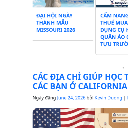
I HỘI NGÀY
CẨM NANG MIỄN
Mỹ
ÁNH MẪU
THUẾ MUA SẮM
đổ
SSOURI 2026
DỤNG CỤ HỌC TẬP &
– Đ
QUẦN ÁO CHO MÙA
vớ
TỰU TRƯỜNG
N
CÁC ĐỊA CHỈ GIÚP HỌC
CÁC BẠN Ở CALIFORNIA
Ngày đăng
June 24, 2026
bởi
Kevin Duong
|