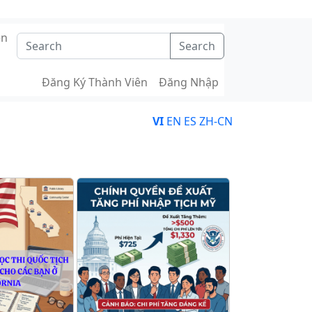
ên
Search
Đăng Ký Thành Viên
Đăng Nhập
VI
EN
ES
ZH-CN