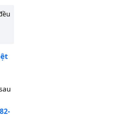
 đều
iệt
 sau
82-