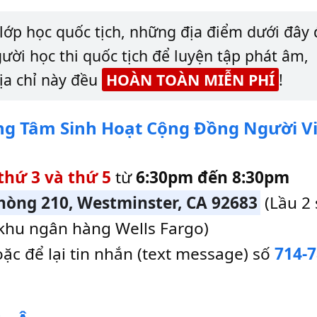
lớp học quốc tịch, những địa điểm dưới đây
ời học thi quốc tịch để luyện tập phát âm,
địa chỉ này đều
HOÀN TOÀN MIỄN PHÍ
!
rung Tâm Sinh Hoạt Cộng Đồng Người V
 thứ 3 và thứ 5
từ
6:30pm đến 8:30pm
Phòng 210, Westminster, CA 92683
(Lầu 2
 khu ngân hàng Wells Fargo)
oặc để lại tin nhắn (text message) số
714-7