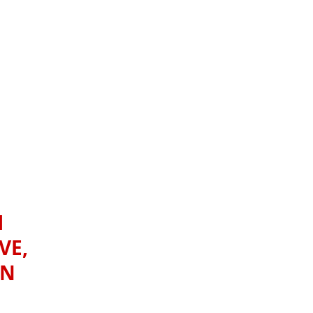
H
VE,
ON