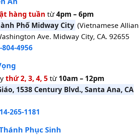
ên Ân
ật hàng tuần
từ
4pm – 6pm
hành Phố Midway City
(Vietnamese Allia
Washington Ave. Midway City, CA. 92655
-804-4956
 Vọng
ày
thứ 2, 3, 4, 5
từ
10am – 12pm
áo, 1538 Century Blvd., Santa Ana, CA
14-265-1181
i Thánh Phục Sinh