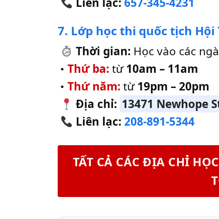
Liên lạc:
657-345-4231
7. Lớp học thi quốc tịch Hộ
Thời gian:
Học vào các ngà
•
Thứ ba:
từ
10am – 11am
•
Thứ năm:
từ
19pm – 20pm
Địa chỉ:
13471 Newhope St
Liên lạc:
208-891-5344
TẤT CẢ CÁC ĐỊA CHỈ HỌ
T