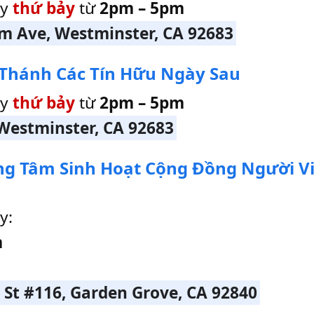
ày
thứ bảy
từ
2pm – 5pm
 Ave, Westminster, CA 92683
ội Thánh Các Tín Hữu Ngày Sau
ày
thứ bảy
từ
2pm – 5pm
 Westminster, CA 92683
rung Tâm Sinh Hoạt Cộng Đồng Người Vi
y:
m
 St #116, Garden Grove, CA 92840