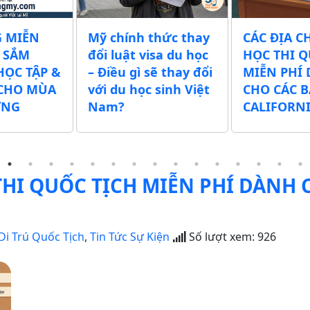
 chính thức thay
CÁC ĐỊA CHỈ GIÚP
Ch
i luật visa du học
HỌC THI QUỐC TỊCH
xu
iều gì sẽ thay đổi
MIỄN PHÍ DÀNH
tị
i du học sinh Việt
CHO CÁC BẠN Ở
50
am?
CALIFORNIA
th
 THI QUỐC TỊCH MIỄN PHÍ DÀNH
Di Trú Quốc Tịch
,
Tin Tức Sự Kiện
Số lượt xem:
926