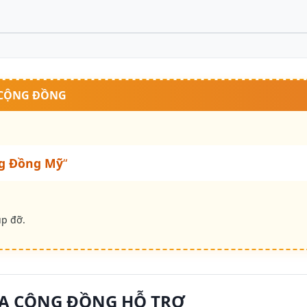
 CỘNG ĐỒNG
g Đồng Mỹ
“
úp đỡ.
A CỘNG ĐỒNG HỖ TRỢ