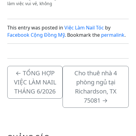
làm việc vui vẻ, không
drama.Vị trí tuyển
dụng:Thợ Bột / Dip / Gel-
X / Builder Gel: Biết
This entry was posted in
Việc Làm Nail Tóc
by
design là một lợi thế.
Bao lương: $1100 –
Facebook Cộng Đồng Mỹ
. Bookmark the
permalink
.
$1400+/tuần (tùy theo
tay…
←
TỔNG HỢP
Cho thuê nhà 4
VIỆC LÀM NAIL
phòng ngủ tại
THÁNG 6/2026
Richardson, TX
75081
→