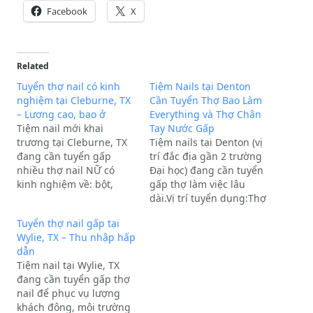
Facebook
X
Related
Tuyển thợ nail có kinh
Tiệm Nails tại Denton
nghiệm tại Cleburne, TX
Cần Tuyển Thợ Bao Làm
– Lương cao, bao ở
Everything và Thợ Chân
Tiệm nail mới khai
Tay Nước Gấp
trương tại Cleburne, TX
Tiệm nails tại Denton (vị
đang cần tuyển gấp
trí đắc địa gần 2 trường
nhiều thợ nail NỮ có
Đại học) đang cần tuyển
kinh nghiệm về: bột,
gấp thợ làm việc lâu
builder gel, tap gel và
dài.Vị trí tuyển dụng:Thợ
design.Quyền lợi:Mức
biết làm everything.Thợ
Tuyển thợ nail gấp tại
lương hấp dẫn: $1,400 -
chân tay nước
Wylie, TX – Thu nhập hấp
$2,200/tuần.Bao lương
(TCN).Thông tin thêm về
dẫn
cao cho thợ có tay
tiệm:Tiệm có lượng
Tiệm nail tại Wylie, TX
nghề.Tiệm khu khách Mỹ
khách mới mỗi ngày,
đang cần tuyển gấp thợ
trắng, giá dịch vụ cao,
khách rất dễ tính, là cơ
nail để phục vụ lượng
tiền…
hội tốt…
khách đông, môi trường