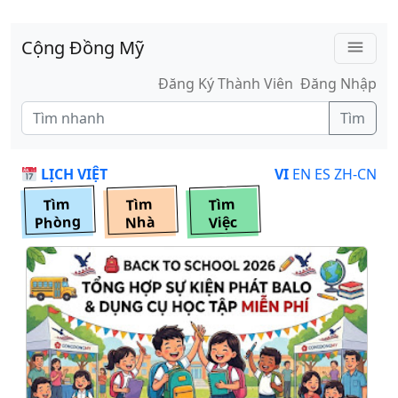
Skip to main content
Cộng Đồng Mỹ
menu
Đăng Ký Thành Viên
Đăng Nhập
Tìm
LỊCH VIỆT
VI
EN
ES
ZH-CN
Tìm
Tìm
Tìm
Phòng
Nhà
Việc