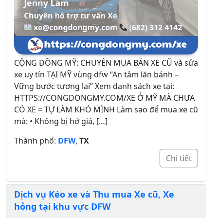
CỘNG ĐỒNG MỸ: CHUYÊN MUA BÁN XE CŨ và sửa
xe uy tín TẠI MỸ vùng dfw “An tâm lăn bánh –
Vững bước tương lai” Xem danh sách xe tại:
HTTPS://CONGDONGMY.COM/XE Ở MỸ MÀ CHƯA
CÓ XE = TỰ LÀM KHÓ MÌNH Làm sao để mua xe cũ
mà: • Không bị hớ giá, […]
Thành phố:
DFW
,
TX
Chi tiết
Dịch vụ Kéo xe và Thu mua Xe cũ, Xe
hỏng tại khu vực DFW