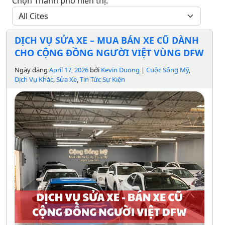
Chọn Thành phố hiển thị:
DỊCH VỤ SỬA XE – MUA BÁN XE CŨ DÀNH
CHO CỘNG ĐỒNG NGƯỜI VIỆT VÙNG DFW
Ngày đăng
April 17, 2026
bởi
Kevin Duong
|
Cuộc Sống Mỹ
,
Dịch Vụ Khác
,
Sửa Xe
,
Tin Tức Sự Kiện