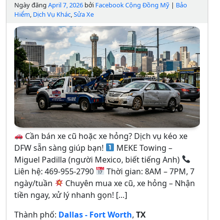
Ngày đăng
April 7, 2026
bởi
Facebook Cộng Đồng Mỹ
|
Bảo
Hiểm
,
Dịch Vụ Khác
,
Sửa Xe
Cần bán xe cũ hoặc xe hỏng? Dịch vụ kéo xe
DFW sẵn sàng giúp bạn!
MEKE Towing –
Miguel Padilla (người Mexico, biết tiếng Anh)
Liên hệ: 469-955-2790
Thời gian: 8AM – 7PM, 7
ngày/tuần
Chuyên mua xe cũ, xe hỏng – Nhận
tiền ngay, xử lý nhanh gọn! […]
Thành phố:
Dallas - Fort Worth
,
TX