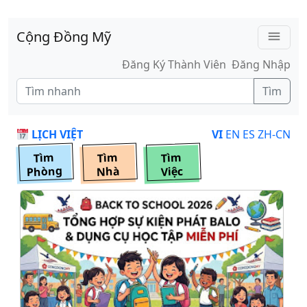
Skip to main content
Cộng Đồng Mỹ
menu
Đăng Ký Thành Viên
Đăng Nhập
Tìm
LỊCH VIỆT
VI
EN
ES
ZH-CN
Tìm
Tìm
Tìm
Phòng
Nhà
Việc