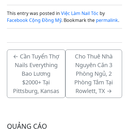
tuyển gấp các vị trí
sau:Các vị trí tuyển
This entry was posted in
Việc Làm Nail Tóc
by
dụng:Thợ Bột / Dip / Gel-
X / Builder GelThợ Chân
Facebook Cộng Đồng Mỹ
. Bookmark the
permalink
.
Tay Nước /
ShellacHousekeeping…
←
Cần Tuyển Thợ
Cho Thuê Nhà
Nails Everything
Nguyên Căn 3
Bao Lương
Phòng Ngủ, 2
$2000+ Tại
Phòng Tắm Tại
Pittsburg, Kansas
Rowlett, TX
→
QUẢNG CÁO