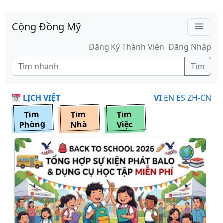
Skip to main content
Cộng Đồng Mỹ
menu
Đăng Ký Thành Viên
Đăng Nhập
Tìm
LỊCH VIỆT
VI
EN
ES
ZH-CN
Tìm
Tìm
Tìm
Phòng
Nhà
Việc