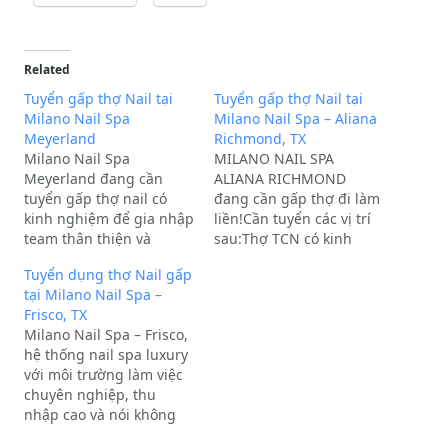
Related
Tuyển gấp thợ Nail tại
Tuyển gấp thợ Nail tại
Milano Nail Spa
Milano Nail Spa – Aliana
Meyerland
Richmond, TX
Milano Nail Spa
MILANO NAIL SPA
Meyerland đang cần
ALIANA RICHMOND
tuyển gấp thợ nail có
đang cần gấp thợ đi làm
kinh nghiệm để gia nhập
liền!Cần tuyển các vị trí
team thân thiện và
sau:Thợ TCN có kinh
chuyên nghiệp.Vị trí cần
nghiệm, sơn gel đẹp,
Tuyển dụng thợ Nail gấp
tuyển:Thợ Bột giỏi
biết đắp 2 ngón cái
tại Milano Nail Spa –
DesignThợ Dip
bột.Thợ Everything,
Frisco, TX
PowderThợ Gel-X /
eyelash.Thợ làm tay Only
Milano Nail Spa – Frisco,
Builder Gel kinh
(acrylic, dipping, gelX,
hệ thống nail spa luxury
nghiệmThợ Tay Chân
gel Builder, T.A.P gel).Thu
với môi trường làm việc
Nước (TCN)Yêu cầu: Tay
nhập hấp dẫn:Thợ TCN
chuyên nghiệp, thu
nghề vững, có trách
income: $1,100 -
nhập cao và nói không
nhiệm, thân thiện với…
$1,500/tuần.Thợ…
với drama đang cần