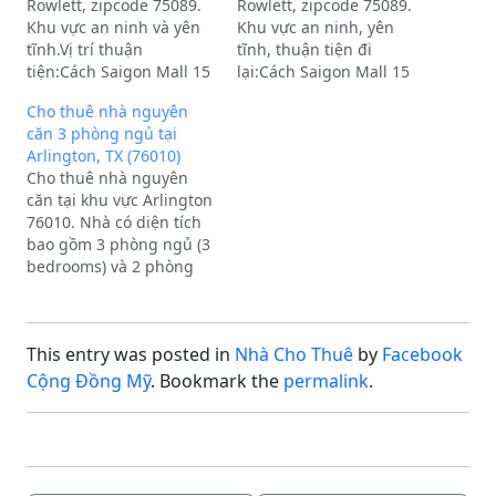
Rowlett, zipcode 75089.
Rowlett, zipcode 75089.
Khu vực an ninh và yên
Khu vực an ninh, yên
tĩnh.Vị trí thuận
tĩnh, thuận tiện đi
tiện:Cách Saigon Mall 15
lại:Cách Saigon Mall 15
phút lái xe.Cách
phút lái xe.Cách
Cho thuê nhà nguyên
Firewheel 7 phút lái
Firewheel 7 phút lái
căn 3 phòng ngủ tại
xe.Cách Highway I-30 10
xe.Cách Highway I-30 10
Arlington, TX (76010)
phút lái xe.Cách Target,
phút lái xe.Cách Target,
Cho thuê nhà nguyên
Ross, Aldi, Sprouts,
Ross, Aldi, Sprout,
căn tại khu vực Arlington
Walmart 5-6 phút lái
Walmart 5-6 phút lái
76010. Nhà có diện tích
xe.Thông tin
xe.Thông tin
bao gồm 3 phòng ngủ (3
phòng:Phòng lớn: Thích
phòng:Phòng lớn thích
bedrooms) và 2 phòng
hợp cho 2…
hợp cho cặp…
tắm (2 restrooms).Đặc
điểm nổi bật:Vị trí thuận
tiện: Gần chợ Saigon,
This entry was posted in
Nhà Cho Thuê
by
Facebook
Hiệp Thái và Nhà thờ Các
Thánh Tử Đạo Việt
Cộng Đồng Mỹ
. Bookmark the
permalink
.
Nam.Tình trạng: Nhà
cũ…