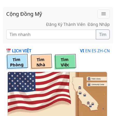
Skip to main content
Cộng Đồng Mỹ
menu
Đăng Ký Thành Viên
Đăng Nhập
Tìm
LỊCH VIỆT
VI
EN
ES
ZH-CN
Tìm
Tìm
Tìm
Phòng
Nhà
Việc