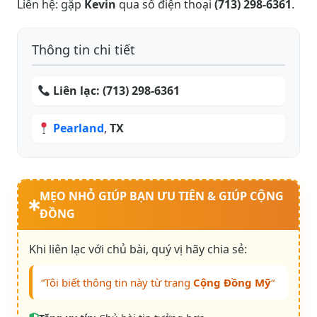
Liên hệ: gặp
Kevin
qua số điện thoại
(713) 298-6361
.
Thông tin chi tiết
Liên lạc:
(713) 298-6361
Pearland
,
TX
MẸO NHỎ GIÚP BẠN ƯU TIÊN & GIÚP CỘNG
ĐỒNG
Khi liên lạc với chủ bài, quý vị hãy chia sẻ:
“Tôi biết thông tin này từ trang
Cộng Đồng Mỹ
“