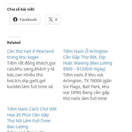
Chia sẻ bài viết:
Facebook
X
Related
Cần thợ nail ở Pearland
Tiệm Nails Ở Arlington
trong khu koger.
Cần Gấp Thợ Bột, Dip
Tiệm rất đông khách,gia
Hoặc Waxing (Bao Lương
cao,khu sang,khách y tá
$900 – $1200/6 Ngày)
bác,can nhiều tho
Tiệm nails ở khu vực
bot,tcn,dip,gelX,gel
Arlington, TX 76006 (gần
builder.làm full time và
Six Flags, Ball Park, khu
partime, tiệm khu
vực DFW) đang cần gấp
Pearland/288,trong khu
thợ nails làm full-time
cho koger. Bao lương
hoặc part-time.Yêu cầu
Tiệm Nails Cách Chợ Việt
$1300-$1500 tuy theo
thợ biết làm bột, dip
Hoa 20 Phút Cần Gấp
khả năng Anh chị liên hệ
hoặc waxing. Tiệm có
Thợ Nữ Làm Full-Time
gặp NgọcVui lòng liên hệ
lượng khách ổn định, tip
Bao Lương
qua: Facebook
cao, bao lương từ $900 -