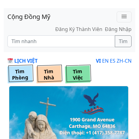
Skip to main content
Cộng Đồng Mỹ
menu
Đăng Ký Thành Viên
Đăng Nhập
Tìm
LỊCH VIỆT
VI
EN
ES
ZH-CN
Tìm
Tìm
Tìm
Phòng
Nhà
Việc