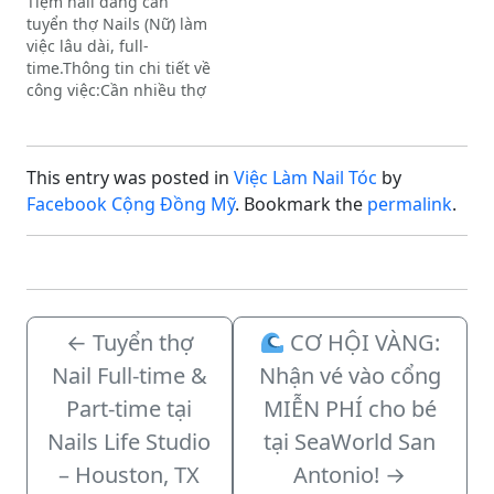
Tiệm nail đang cần
Messenger:
$1,200/6 ngày. Môi
tuyển thợ Nails (Nữ) làm
https://www.facebook.com/share/1FSiqRNnGx/?
trường…
việc lâu dài, full-
mibextid=wwXIfr
time.Thông tin chi tiết về
công việc:Cần nhiều thợ
Chân Tay Nước (CTN) và
Dip.Khu trắng, tiệm có
bao lương ổn
This entry was posted in
Việc Làm Nail Tóc
by
định.Không khí làm việc
chuyên nghiệp, yên tĩnh
Facebook Cộng Đồng Mỹ
. Bookmark the
permalink
.
và hòa đồng.Vị trí tiệm
thuận tiện:Cách chợ
Tân…
←
Tuyển thợ
CƠ HỘI VÀNG:
Nail Full-time &
Nhận vé vào cổng
Part-time tại
MIỄN PHÍ cho bé
Nails Life Studio
tại SeaWorld San
– Houston, TX
Antonio!
→