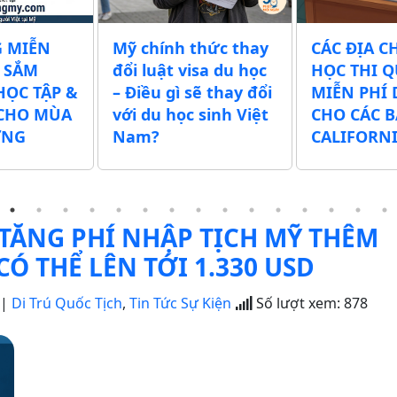
thức thay
CÁC ĐỊA CHỈ GIÚP
Chính quy
isa du học
HỌC THI QUỐC TỊCH
xuất tăng
sẽ thay đổi
MIỄN PHÍ DÀNH
tịch Mỹ t
 sinh Việt
CHO CÁC BẠN Ở
500 USD – 
CALIFORNIA
thể lên tớ
TĂNG PHÍ NHẬP TỊCH MỸ THÊM
CÓ THỂ LÊN TỚI 1.330 USD
|
Di Trú Quốc Tịch
,
Tin Tức Sự Kiện
Số lượt xem:
878