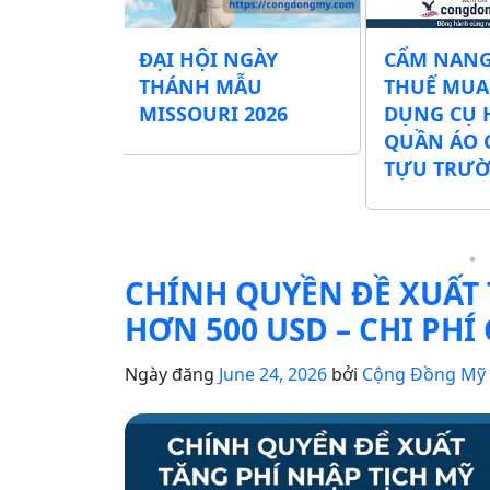
NGÀY
CẨM NANG MIỄN
Mỹ chính 
ẪU
THUẾ MUA SẮM
đổi luật v
 2026
DỤNG CỤ HỌC TẬP &
– Điều gì 
QUẦN ÁO CHO MÙA
với du học
TỰU TRƯỜNG
Nam?
CHÍNH QUYỀN ĐỀ XUẤT 
HƠN 500 USD – CHI PHÍ 
Ngày đăng
June 24, 2026
bởi
Cộng Đồng Mỹ