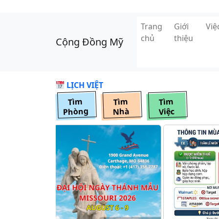
Skip to main content
Trang
Giới
Vi
chủ
thiệu
Cộng Đồng Mỹ
LỊCH VIỆT
Tìm
Tìm
Tìm
Phòng
Nhà
Việc