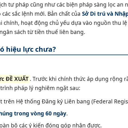
ý lịch tư pháp cũng như các biện pháp sàng lọc an 
các sắc lệnh mới. Bản chất của
Sở Di trú và Nhậ
ài chính, hoạt động chủ yếu dựa vào nguồn thu lệ
gân sách từ tiền thuế liên bang.
ó hiệu lực chưa?
ức ĐỀ XUẤT
. Trước khi chính thức áp dụng rộng rã
trình pháp lý nghiêm ngặt sau:
ết trên Hệ thống Đăng ký Liên bang (Federal Regis
chúng trong vòng 60 ngày
.
 toàn bộ các ý kiến đóng góp nhận được.