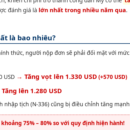
ch, khiến chi phí trở thành công dân Mỹ có thể
t
ợc đánh giá là
lớn nhất trong nhiều năm qua
.
t là bao nhiêu?
ính thức, người nộp đơn sẽ phải đối mặt với mức
→ Tăng vọt lên 1.330 USD
0 USD
(+570 USD)
 Tăng lên 1.280 USD
nh nhập tịch (N-336) cũng bị điều chỉnh tăng mạnh
hoảng 75% – 80% so với quy định hiện hành!