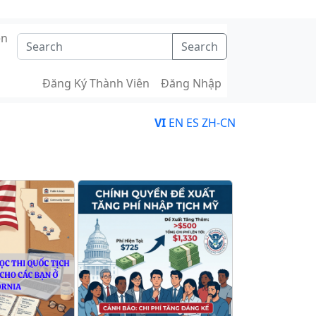
ên
Search
Đăng Ký Thành Viên
Đăng Nhập
VI
EN
ES
ZH-CN