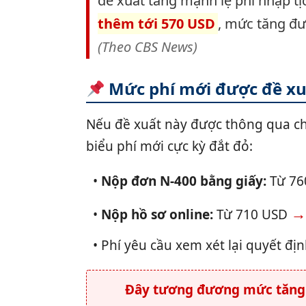
đề xuất tăng mạnh lệ phí nhập tị
thêm tới 570 USD
, mức tăng đư
(Theo CBS News)
Mức phí mới được đề xuấ
Nếu đề xuất này được thông qua ch
biểu phí mới cực kỳ đắt đỏ:
•
Nộp đơn N-400 bằng giấy:
Từ 76
→
•
Nộp hồ sơ online:
Từ 710 USD
• Phí yêu cầu xem xét lại quyết đị
Đây tương đương mức tăng k