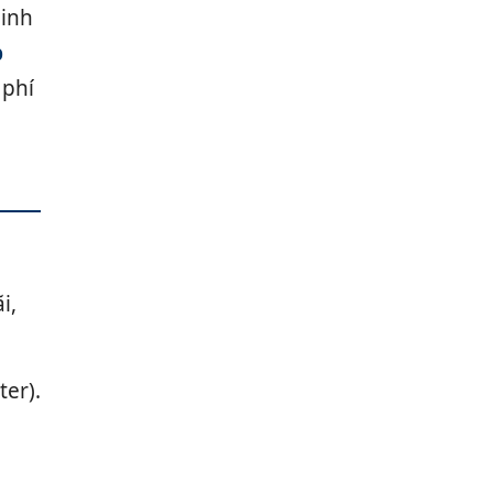
ninh
p
 phí
i,
ter).