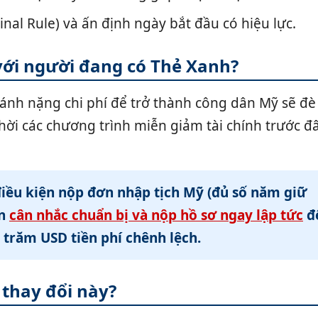
inal Rule) và ấn định ngày bắt đầu có hiệu lực.
 với người đang có Thẻ Xanh?
ánh nặng chi phí để trở thành công dân Mỹ sẽ đè
hời các chương trình miễn giảm tài chính trước đ
iều kiện nộp đơn nhập tịch Mỹ (đủ số năm giữ
ên
cân nhắc chuẩn bị và nộp hồ sơ ngay lập tức
đ
 trăm USD tiền phí chênh lệch.
 thay đổi này?