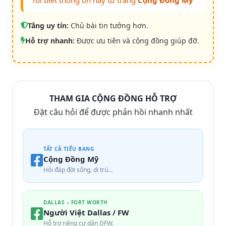
“Tôi biết thông tin này từ trang
Cộng Đồng Mỹ
“
Tăng uy tín:
Chủ bài tin tưởng hơn.
Hỗ trợ nhanh:
Được ưu tiên và cộng đồng giúp đỡ.
THAM GIA CỘNG ĐỒNG HỖ TRỢ
Đặt câu hỏi để được phản hồi nhanh nhất
TẤT CẢ TIỂU BANG
Cộng Đồng Mỹ
Hỏi đáp đời sống, di trú…
DALLAS – FORT WORTH
Người Việt Dallas / FW
Hỗ trợ riêng cư dân DFW.