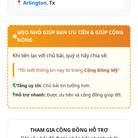
Arlington
,
Tx
MẸO NHỎ GIÚP BẠN ƯU TIÊN & GIÚP CỘNG
ĐỒNG
Khi liên lạc với chủ bài, quý vị hãy chia sẻ:
“Tôi biết thông tin này từ trang
Cộng Đồng Mỹ
“
Tăng uy tín:
Chủ bài tin tưởng hơn.
Hỗ trợ nhanh:
Được ưu tiên và cộng đồng giúp đỡ.
THAM GIA CỘNG ĐỒNG HỖ TRỢ