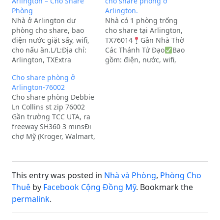
Arlington – Cho Share
cho share phòng ở
Phòng
Arlington.
Nhà ở Arlington dư
Nhà có 1 phòng trống
phòng cho share, bao
cho share tại Arlington,
điện nước giặt sấy, wifi,
TX76014
Gần Nhà Thờ
cho nấu ăn.L/L:Địa chỉ:
Các Thánh Tử Đạo
Bao
Arlington, TXExtra
gồm: điện, nước, wifi,
Description:Cho thuê.
giặt sấy.
Vui lòng liên
Cho share phòng ở
lạc để biết thêm chi tiết:•
Arlington-76002
Chị Vicky: (432) 271-6096•
Cho share phòng Debbie
Anh Đức: (682) 554-4307
Ln Collins st zip 76002
Gần trường TCC UTA, ra
freeway SH360 3 minsĐi
chợ Mỹ (Kroger, Walmart,
Target) 5 phút, chợ VN
10-15 mins.Bao điện
nước giặt sấy, internet.
This entry was posted in
Nhà và Phòng
,
Phòng Cho
Có bếp ở garage để nấu
ăn. Có sẵn giường,
Thuê
by
Facebook Cộng Đồng Mỹ
. Bookmark the
nệm.Nhà mới, parking
permalink
.
rộng rãi, thoáng,…