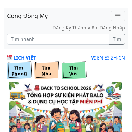
Skip to main content
Cộng Đồng Mỹ
menu
Đăng Ký Thành Viên
Đăng Nhập
Tìm
LỊCH VIỆT
VI
EN
ES
ZH-CN
Tìm
Tìm
Tìm
Phòng
Nhà
Việc