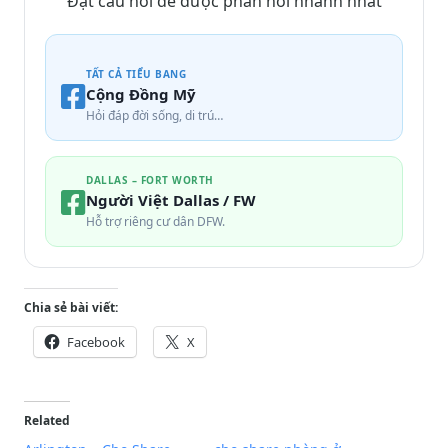
Đặt câu hỏi để được phản hồi nhanh nhất
TẤT CẢ TIỂU BANG
Cộng Đồng Mỹ
Hỏi đáp đời sống, di trú…
DALLAS – FORT WORTH
Người Việt Dallas / FW
Hỗ trợ riêng cư dân DFW.
Chia sẻ bài viết:
Facebook
X
Related