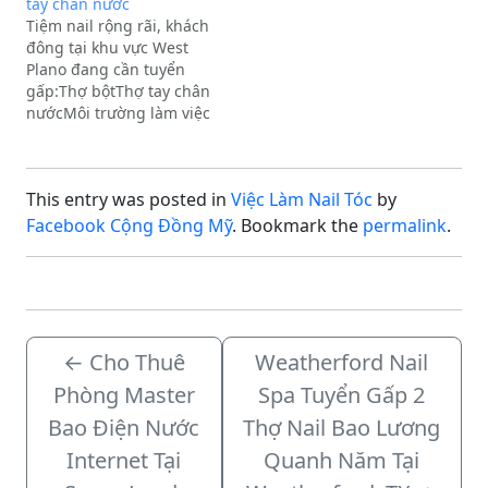
tay chân nước
Nước: Môi trường thân
Builder Gel kinh
Tiệm nail rộng rãi, khách
thiện, hỗ trợ tận tình,
nghiệmThợ Tay Chân
đông tại khu vực West
thu nhập ổn định, lương
Nước (TCN)Yêu cầu: Tay
Plano đang cần tuyển
đảm bảo, tip…
nghề vững, có trách
gấp:Thợ bộtThợ tay chân
nhiệm, thân thiện với…
nướcMôi trường làm việc
chuyên nghiệp, thu
nhập ổn định. Mọi chi
tiết xin vui lòng liên hệ
This entry was posted in
Việc Làm Nail Tóc
by
trực tiếp với chị Tuyền
qua số điện thoại: (469)
Facebook Cộng Đồng Mỹ
. Bookmark the
permalink
.
328-8823.
←
Cho Thuê
Weatherford Nail
Phòng Master
Spa Tuyển Gấp 2
Bao Điện Nước
Thợ Nail Bao Lương
Internet Tại
Quanh Năm Tại