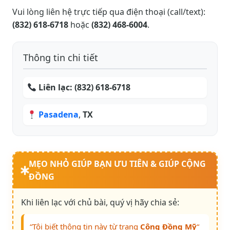
Vui lòng liên hệ trực tiếp qua điện thoại (call/text):
(832) 618-6718
hoặc
(832) 468-6004
.
Thông tin chi tiết
Liên lạc:
(832) 618-6718
Pasadena
,
TX
MẸO NHỎ GIÚP BẠN ƯU TIÊN & GIÚP CỘNG
ĐỒNG
Khi liên lạc với chủ bài, quý vị hãy chia sẻ:
“Tôi biết thông tin này từ trang
Cộng Đồng Mỹ
“