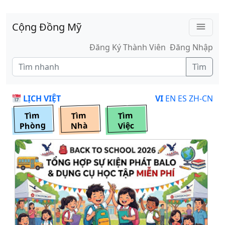
Skip to main content
Cộng Đồng Mỹ
menu
Đăng Ký Thành Viên
Đăng Nhập
Tìm
LỊCH VIỆT
VI
EN
ES
ZH-CN
Tìm
Tìm
Tìm
Phòng
Nhà
Việc