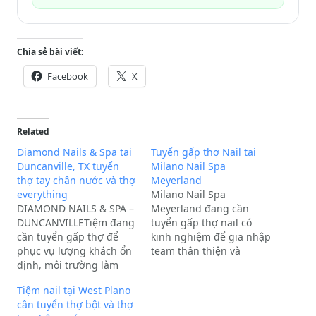
Chia sẻ bài viết:
Facebook
X
Related
Diamond Nails & Spa tại
Tuyển gấp thợ Nail tại
Duncanville, TX tuyển
Milano Nail Spa
thợ tay chân nước và thợ
Meyerland
everything
Milano Nail Spa
DIAMOND NAILS & SPA –
Meyerland đang cần
DUNCANVILLETiệm đang
tuyển gấp thợ nail có
cần tuyển gấp thợ để
kinh nghiệm để gia nhập
phục vụ lượng khách ổn
team thân thiện và
định, môi trường làm
chuyên nghiệp.Vị trí cần
việc thân thiện và
tuyển:Thợ Bột giỏi
Tiệm nail tại West Plano
chuyên nghiệp.Vị trí cần
DesignThợ Dip
cần tuyển thợ bột và thợ
tuyển:01 Thợ Tay Chân
PowderThợ Gel-X /