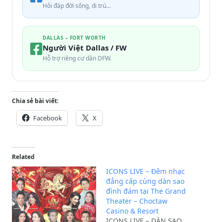
Hỏi đáp đời sống, di trú…
DALLAS – FORT WORTH
Người Việt Dallas / FW
Hỗ trợ riêng cư dân DFW.
Chia sẻ bài viết:
Facebook
X
Related
ICONS LIVE – Đêm nhạc
đẳng cấp cùng dàn sao
đình đám tại The Grand
Theater – Choctaw
Casino & Resort
ICONS LIVE – DÀN SAO