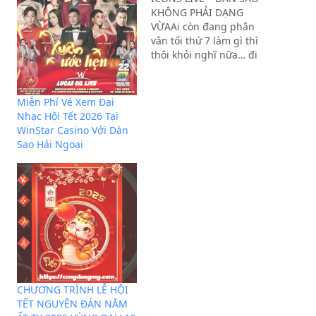
KHÔNG PHẢI DẠNG
VỪAAi còn đang phân
vân tối thứ 7 làm gì thì
thôi khỏi nghĩ nữa… đi
show này cho nhanh
Một đêm mà gom đủ:–
Tăng Duy Tân: hit nào
Miễn Phí Vé Xem Đại
cũng thuộc– Isaac: đẹp
Nhạc Hội Tết 2026 Tại
trai một cách rất “khó
WinStar Casino Với Dàn
chịu”– Hồng Ngọc:…
Sao Hải Ngoại
CHƯƠNG TRÌNH LỄ HỘI
TẾT NGUYÊN ĐÁN NĂM