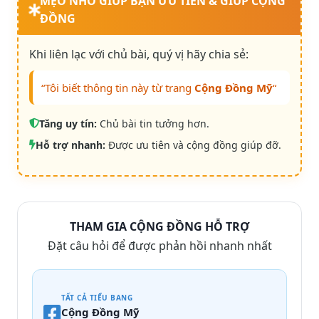
MẸO NHỎ GIÚP BẠN ƯU TIÊN & GIÚP CỘNG
ĐỒNG
Khi liên lạc với chủ bài, quý vị hãy chia sẻ:
“Tôi biết thông tin này từ trang
Cộng Đồng Mỹ
“
Tăng uy tín:
Chủ bài tin tưởng hơn.
Hỗ trợ nhanh:
Được ưu tiên và cộng đồng giúp đỡ.
THAM GIA CỘNG ĐỒNG HỖ TRỢ
Đặt câu hỏi để được phản hồi nhanh nhất
TẤT CẢ TIỂU BANG
Cộng Đồng Mỹ