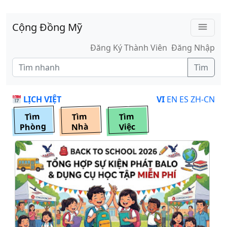
Skip to main content
Cộng Đồng Mỹ
menu
Đăng Ký Thành Viên
Đăng Nhập
Tìm
LỊCH VIỆT
VI
EN
ES
ZH-CN
Tìm
Tìm
Tìm
Phòng
Nhà
Việc