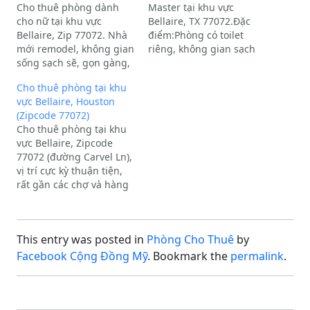
Cho thuê phòng dành
Master tại khu vực
cho nữ tại khu vực
Bellaire, TX 77072.Đặc
Bellaire, Zip 77072. Nhà
điểm:Phòng có toilet
mới remodel, không gian
riêng, không gian sạch
sống sạch sẽ, gọn gàng,
sẽ.Yêu cầu: Chỉ nhận
yên tĩnh và thoải mái.Đặc
nữ.Giá thuê: 550$/tháng
Cho thuê phòng tại khu
điểm nổi bật:Khu dân cư
(đã bao gồm điện, nước,
vực Bellaire, Houston
an ninh, văn minh.Vị trí
internet).Liên hệ: Vui
(Zipcode 77072)
thuận tiện: Gần chợ Việt
lòng gọi số (714) 766-
Cho thuê phòng tại khu
Nam, H-Mart, siêu thị,
5911 để biết thêm chi
vực Bellaire, Zipcode
nhà hàng, quán cà…
tiết.
77072 (đường Carvel Ln),
vị trí cực kỳ thuận tiện,
rất gần các chợ và hàng
quán Việt Nam như chợ
Thanh Bình, Tân Bình,
phở Sapa… gần
This entry was posted in
Phòng Cho Thuê
by
Chinatown và
Hmart.Thông tin chi
Facebook Cộng Đồng Mỹ
. Bookmark the
permalink
.
tiết:Phòng có sẵn, có thể
dọn vào ở ngay.Phòng…