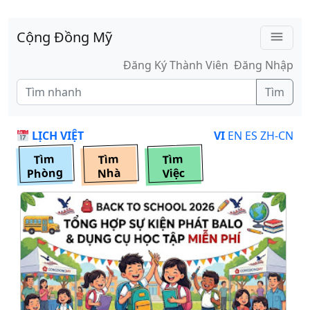
Skip to main content
Cộng Đồng Mỹ
menu
Đăng Ký Thành Viên
Đăng Nhập
Tìm
LỊCH VIỆT
VI
EN
ES
ZH-CN
Tìm
Tìm
Tìm
Phòng
Nhà
Việc