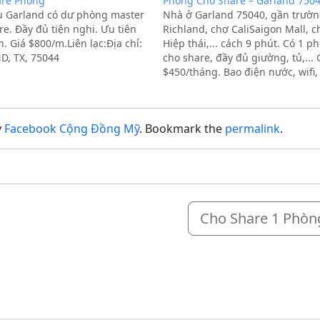
are Phòng
Phòng Cho Share – Garland 750
 Garland có dư phòng master
Nhà ở Garland 75040, gần trườ
re. Đầy đủ tiện nghi. Ưu tiên
Richland, chợ CaliSaigon Mall, c
. Giá $800/m.Liên lạc:Địa chỉ:
Hiệp thái,... cách 9 phút. Có 1 p
, TX, 75044
cho share, đầy đủ giường, tủ,... 
$450/tháng. Bao điện nước, wifi, 
sấy. Không ở chung với chủ. Nh
nữ, ưu tiên nữ only. Xin vui lòng
lại…
y
Facebook Cộng Đồng Mỹ
. Bookmark the
permalink
.
Cho Share 1 Phòn