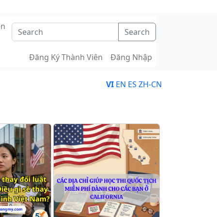
ên
Search
Đăng Ký Thành Viên
Đăng Nhập
VI
EN
ES
ZH-CN