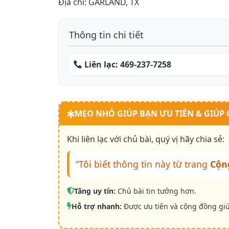
Địa chỉ: GARLAND, TX
Thông tin chi tiết
Liên lạc:
469-237-7258
MẸO NHỎ GIÚP BẠN ƯU TIÊN & GIÚP
Khi liên lạc với chủ bài, quý vị hãy chia sẻ:
“Tôi biết thông tin này từ trang
Cộn
Tăng uy tín:
Chủ bài tin tưởng hơn.
Hỗ trợ nhanh:
Được ưu tiên và cộng đồng gi