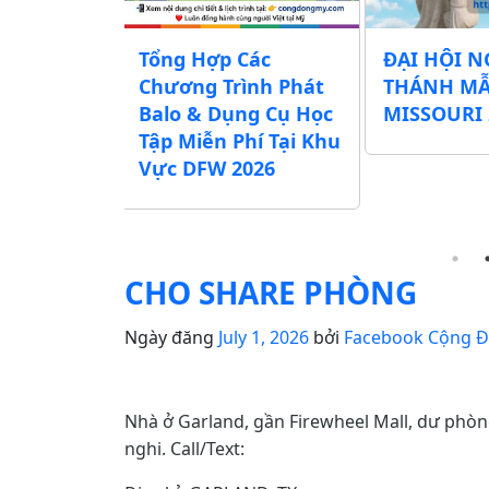
chương
Tổng Hợp Các
ĐẠI HỘI N
Lễ Vu Lan
Chương Trình Phát
THÁNH M
ác Chùa,
Balo & Dụng Cụ Học
MISSOURI 
ịnh Xá khu
Tập Miễn Phí Tại Khu
exas)
Vực DFW 2026
CHO SHARE PHÒNG
Ngày đăng
July 1, 2026
bởi
Facebook Cộng 
Nhà ở Garland, gần Firewheel Mall, dư phòng
nghi. Call/Text: