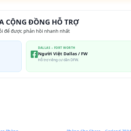
A CỘNG ĐỒNG HỖ TRỢ
ỏi để được phản hồi nhanh nhất
DALLAS – FORT WORTH
Người Việt Dallas / FW
Hỗ trợ riêng cư dân DFW.