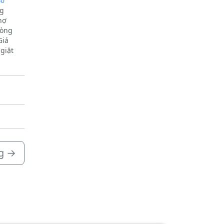
40
ng
hợ
hòng
Giá
giặt
à toàn
 để
g
→