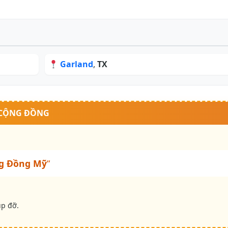
Garland
,
TX
 CỘNG ĐỒNG
g Đồng Mỹ
“
úp đỡ.