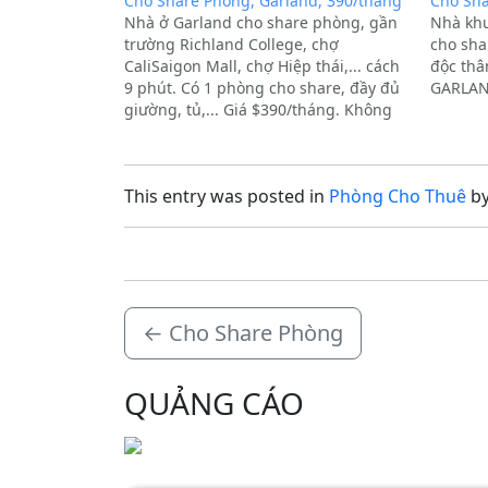
Cho Share Phòng, Garland, 390/tháng
Cho Sh
Nhà ở Garland cho share phòng, gần
Nhà khu
trường Richland College, chợ
cho sha
CaliSaigon Mall, chợ Hiệp thái,... cách
độc thân
9 phút. Có 1 phòng cho share, đầy đủ
GARLAND
giường, tủ,... Giá $390/tháng. Không
hút thuốc. Bao điện nước, wifi, giặt
sấy. Nhà toàn nữ, ưu tiên nữ only. Xin
vui lòng để…
This entry was posted in
Phòng Cho Thuê
b
←
Cho Share Phòng
QUẢNG CÁO