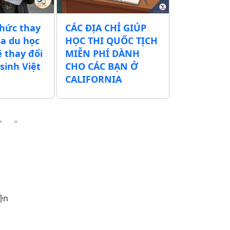
thức thay
CÁC ĐỊA CHỈ GIÚP
Chính quy
sa du học
HỌC THI QUỐC TỊCH
xuất tăng 
ẽ thay đổi
MIỄN PHÍ DÀNH
tịch Mỹ t
sinh Việt
CHO CÁC BẠN Ở
500 USD – 
CALIFORNIA
thể lên tớ
iện