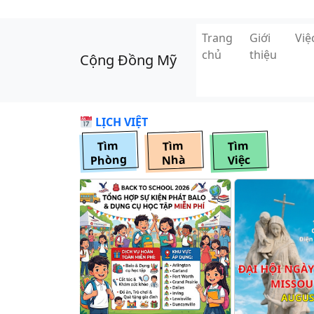
Skip to main content
Trang
Giới
Vi
chủ
thiệu
Cộng Đồng Mỹ
LỊCH VIỆT
Tìm
Tìm
Tìm
Phòng
Nhà
Việc