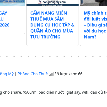
GÀY
CẨM NANG MIỄN
Mỹ chính 
ẪU
THUẾ MUA SẮM
đổi luật vi
2026
DỤNG CỤ HỌC TẬP &
– Điều gì s
QUẦN ÁO CHO MÙA
với du học 
TỰU TRƯỜNG
Nam?
Đồng Mỹ
|
Phòng Cho Thuê
Số lượt xem:
66
 cho share, $500/m, bao điện nước, giặt sấy, wifi, đầu đủ t