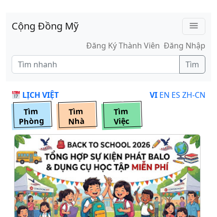
Skip to main content
Cộng Đồng Mỹ
menu
Đăng Ký Thành Viên
Đăng Nhập
Tìm
LỊCH VIỆT
VI
EN
ES
ZH-CN
Tìm
Tìm
Tìm
Phòng
Nhà
Việc