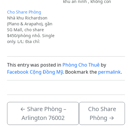
Richardson, TXExtra
khu an ninh , không con
Description:Cho thuê.
nít , gần nhiều chợ VN ,
Cho Share Phòng
gần trường Richland.
Nhà khu Richardson
Free điện nước giặt xấy
(Plano & Arapaho), gần
internet-Liên lạc TEXT chị
SG Mall, cho share
Trang : 214-554-2583
$450/phòng nhỏ. Single
(Text)Địa chỉ:
only. L/L: Địa chỉ:
RICHARDSON, TX
RICHARDSON, TX Extra
Description: Room only.
This entry was posted in
Phòng Cho Thuê
by
Facebook Cộng Đồng Mỹ
. Bookmark the
permalink
.
←
Share Phòng –
Cho Share
Arlington 76002
Phòng
→