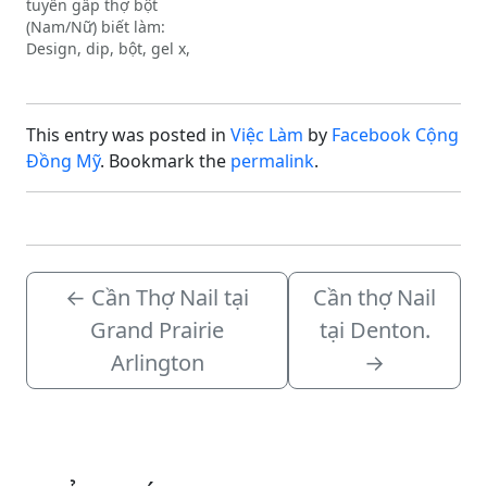
tuyển gấp thợ bột
bằng…
(Nam/Nữ) biết làm:
Design, dip, bột, gel x,
gel builder. Có nhận làm
full-time hoặc part-time.
Ngoài ra cần thêm thợ
This entry was posted in
Việc Làm
by
Facebook Cộng
Eyelash, facial.Quyền
lợi:Bao lương $1200 trở
Đồng Mỹ
. Bookmark the
permalink
.
lên (tuỳ tay nghề, hơn ăn
chia).Income cao, ổn
định.Môi…
←
Cần Thợ Nail tại
Cần thợ Nail
Grand Prairie
tại Denton.
Arlington
→