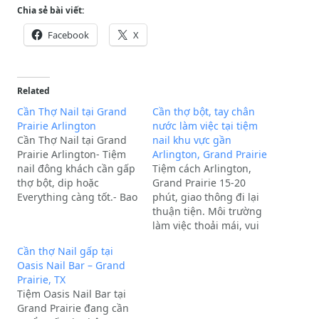
Chia sẻ bài viết:
Facebook
X
Related
Cần Thợ Nail tại Grand
Cần thợ bột, tay chân
Prairie Arlington
nước làm việc tại tiệm
Cần Thợ Nail tại Grand
nail khu vực gần
Prairie Arlington- Tiệm
Arlington, Grand Prairie
nail đông khách cần gấp
Tiệm cách Arlington,
thợ bột, dip hoặc
Grand Prairie 15-20
Everything càng tốt.- Bao
phút, giao thông đi lại
lương hoặc ăn chia tùy
thuận tiện. Môi trường
theo tay nghề của thợ.-
làm việc thoải mái, vui
Tiệm nằm trong khu
vẻ, chia turn công bằng.
Cần thợ Nail gấp tại
đông khách, khách lịch
Khách hàng chịu chi,
Oasis Nail Bar – Grand
sự, giá nail cao, tip cao-
tiền tip cao.Yêu cầu: Cần
Prairie, TX
Không khí làm việc vui…
thợ bột, thợ tay chân
Tiệm Oasis Nail Bar tại
nước (biết làm đủ thứ
Grand Prairie đang cần
càng tốt), yêu cầu có