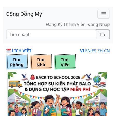
Skip to main content
Cộng Đồng Mỹ
menu
Đăng Ký Thành Viên
Đăng Nhập
Tìm
LỊCH VIỆT
VI
EN
ES
ZH-CN
Tìm
Tìm
Tìm
Phòng
Nhà
Việc