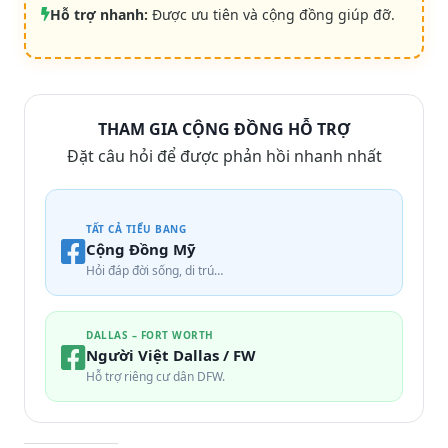
Hỗ trợ nhanh:
Được ưu tiên và cộng đồng giúp đỡ.
THAM GIA CỘNG ĐỒNG HỖ TRỢ
Đặt câu hỏi để được phản hồi nhanh nhất
TẤT CẢ TIỂU BANG
Cộng Đồng Mỹ
Hỏi đáp đời sống, di trú…
DALLAS – FORT WORTH
Người Việt Dallas / FW
Hỗ trợ riêng cư dân DFW.