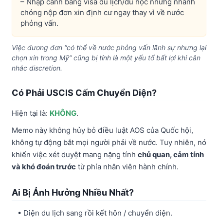
– Nhập cảnh bằng visa du lịch/du học nhưng nhanh
chóng nộp đơn xin định cư ngay thay vì về nước
phỏng vấn.
Việc đương đơn “có thể về nước phỏng vấn lãnh sự nhưng lại
chọn xin trong Mỹ” cũng bị tính là một yếu tố bất lợi khi cân
nhắc discretion.
Có Phải USCIS Cấm Chuyển Diện?
Hiện tại là:
KHÔNG
.
Memo này không hủy bỏ điều luật AOS của Quốc hội,
không tự động bắt mọi người phải về nước. Tuy nhiên, nó
khiến việc xét duyệt mang nặng tính
chủ quan, cảm tính
và khó đoán trước
từ phía nhân viên hành chính.
Ai Bị Ảnh Hưởng Nhiều Nhất?
• Diện du lịch sang rồi kết hôn / chuyển diện.