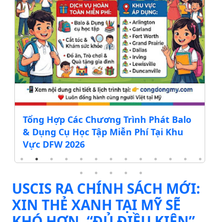
lo
ĐẠI HỘI NGÀY THÁNH MẪU MISSOURI
u
2026
USCIS RA CHÍNH SÁCH MỚI:
XIN THẺ XANH TẠI MỸ SẼ
KHÓ HƠN, “ĐỦ ĐIỀU KIỆN”