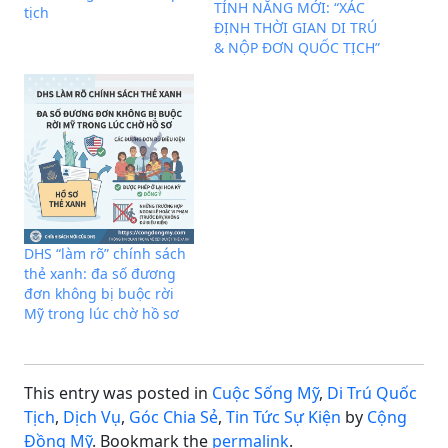
TÍNH NĂNG MỚI: “XÁC
tịch
ĐỊNH THỜI GIAN DI TRÚ
& NỘP ĐƠN QUỐC TỊCH”
DHS “làm rõ” chính sách
thẻ xanh: đa số đương
đơn không bị buộc rời
Mỹ trong lúc chờ hồ sơ
This entry was posted in
Cuộc Sống Mỹ
,
Di Trú Quốc
Tịch
,
Dịch Vụ
,
Góc Chia Sẻ
,
Tin Tức Sự Kiện
by
Cộng
Đồng Mỹ
. Bookmark the
permalink
.