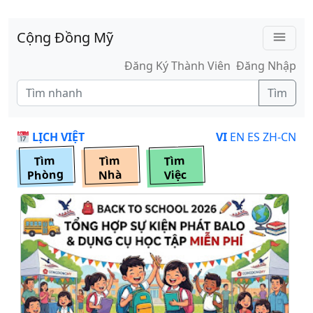
Skip to main content
Cộng Đồng Mỹ
menu
Đăng Ký Thành Viên
Đăng Nhập
Tìm
LỊCH VIỆT
VI
EN
ES
ZH-CN
Tìm
Tìm
Tìm
Phòng
Nhà
Việc