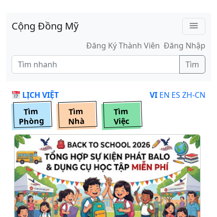
Skip to main content
Cộng Đồng Mỹ
menu
Đăng Ký Thành Viên
Đăng Nhập
Tìm
LỊCH VIỆT
VI
EN
ES
ZH-CN
Tìm
Tìm
Tìm
Phòng
Nhà
Việc