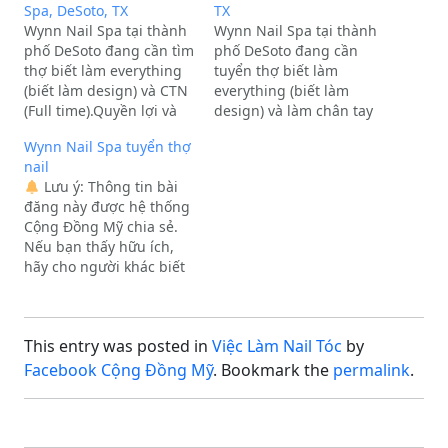
Spa, DeSoto, TX
TX
Wynn Nail Spa tại thành
Wynn Nail Spa tại thành
phố DeSoto đang cần tìm
phố DeSoto đang cần
thợ biết làm everything
tuyển thợ biết làm
(biết làm design) và CTN
everything (biết làm
(Full time).Quyền lợi và
design) và làm chân tay
môi trường làm việc:Thu
nước (CTN), làm việc full-
Wynn Nail Spa tuyển thợ
nhập từ $1200 –
time.Quyền lợi và môi
nail
$2400/tuần tùy khả năng
trường làm việc:Môi
Lưu ý: Thông tin bài
(có bao lương hoặc ăn
trường làm việc trẻ
đăng này được hệ thống
chia).Bao lương từ
trung, vui vẻ, chuyên
Cộng Đồng Mỹ chia sẻ.
$1300/tuần trở lên (bao
nghiệp, thoải mái. Chủ
Nếu bạn thấy hữu ích,
lương quanh năm…
tiệm trẻ, hòa đồng và
hãy cho người khác biết
chia…
rằng bạn lấy thông tin từ
chúng tôi.
♦️
♦️
♦️
—----
-----
♦️
♦️
♦️
• Cần thợ biết
This entry was posted in
Việc Làm Nail Tóc
by
làm everything (biết làm
design) và CTN. Full…
Facebook Cộng Đồng Mỹ
. Bookmark the
permalink
.