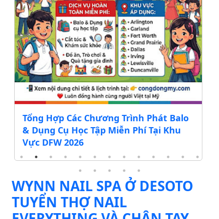
Tổng Hợp Các Chương Trình Phát Balo
ĐẠ
& Dụng Cụ Học Tập Miễn Phí Tại Khu
20
Vực DFW 2026
WYNN NAIL SPA Ở DESOTO
TUYỂN THỢ NAIL
EVERYTHING VÀ CHÂN TAY