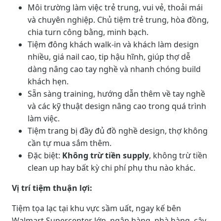
Môi trường làm việc trẻ trung, vui vẻ, thoải mái
và chuyên nghiệp. Chủ tiệm trẻ trung, hòa đồng,
chia turn công bằng, minh bạch.
Tiệm đông khách walk-in và khách làm design
nhiều, giá nail cao, tip hậu hĩnh, giúp thợ dễ
dàng nâng cao tay nghề và nhanh chóng build
khách hẹn.
Sẵn sàng training, hướng dẫn thêm về tay nghề
và các kỹ thuật design nâng cao trong quá trình
làm việc.
Tiệm trang bị đầy đủ đồ nghề design, thợ không
cần tự mua sắm thêm.
Đặc biệt:
Không trừ tiền supply
, không trừ tiền
clean up hay bất kỳ chi phí phụ thu nào khác.
Vị trí tiệm thuận lợi:
Tiệm tọa lạc tại khu vực sầm uất, ngay kế bên
Walmart Supercenter lớn, ngân hàng, nhà hàng, cây