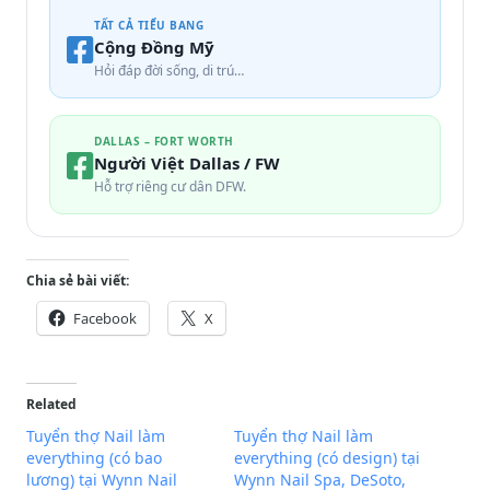
TẤT CẢ TIỂU BANG
Cộng Đồng Mỹ
Hỏi đáp đời sống, di trú…
DALLAS – FORT WORTH
Người Việt Dallas / FW
Hỗ trợ riêng cư dân DFW.
Chia sẻ bài viết:
Facebook
X
Related
Tuyển thợ Nail làm
Tuyển thợ Nail làm
everything (có bao
everything (có design) tại
lương) tại Wynn Nail
Wynn Nail Spa, DeSoto,