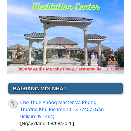
BÀI ĐĂNG MỚI NHẤT
Cho Thuê Phòng Master Và Phòng
Thường Khu Richmond TX 77407 (Gần
Bellaire & 1464)
[Ngày đăng: 08/08/2026]