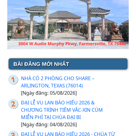
BÀI ĐĂNG MỚI NHẤT
NHÀ CÓ 2 PHÒNG CHO SHARE –
ARLINGTON, TEXAS (76014)
[Ngày đăng: 05/08/2026]
ĐẠI LỄ VU LAN BÁO HIẾU 2026 &
CHƯƠNG TRÌNH TIÊM VẮC-XIN CÚM
MIỄN PHÍ TẠI CHÙA ĐẠI BI
[Ngày đăng: 04/08/2026]
ĐẠI LỄ VU LAN BÁO HIẾU 2026 - CHÙA TỪ