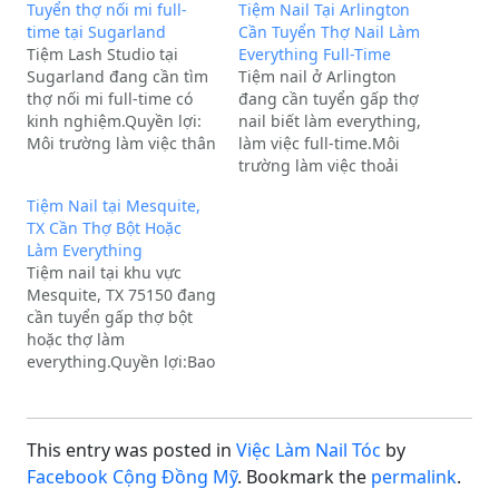
Tuyển thợ nối mi full-
Tiệm Nail Tại Arlington
time tại Sugarland
Cần Tuyển Thợ Nail Làm
Tiệm Lash Studio tại
Everything Full-Time
Sugarland đang cần tìm
Tiệm nail ở Arlington
thợ nối mi full-time có
đang cần tuyển gấp thợ
kinh nghiệm.Quyền lợi:
nail biết làm everything,
Môi trường làm việc thân
làm việc full-time.Môi
thiện, vui vẻ, tip cao!Vui
trường làm việc thoải
lòng liên hệ để biết thêm
mái, thân thiện và không
Tiệm Nail tại Mesquite,
chi tiết qua số điện
trừ tiền supply.Quý anh
TX Cần Thợ Bột Hoặc
thoại: (713) 435-9579.
chị có nhu cầu công việc
Làm Everything
Nếu gọi không được, vui
vui lòng liên hệ hoặc
Tiệm nail tại khu vực
lòng để lại tin nhắn,…
nhắn tin qua số điện
Mesquite, TX 75150 đang
thoại:(682) 564-3458(682)
cần tuyển gấp thợ bột
234-6234*Nếu gọi điện…
hoặc thợ làm
everything.Quyền lợi:Bao
lương thỏa thuận tùy
theo tay nghề.Môi
trường làm việc vui vẻ,
This entry was posted in
Việc Làm Nail Tóc
by
thoải mái, chủ tiệm cực
kỳ thân thiện.Quý
Facebook Cộng Đồng Mỹ
. Bookmark the
permalink
.
anh/chị quan tâm vui