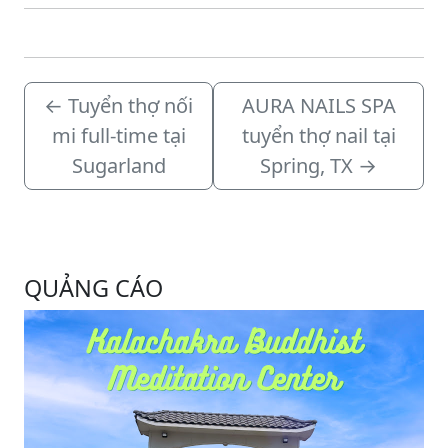
lòng liên hệ trực tiếp
qua số…
←
Tuyển thợ nối
AURA NAILS SPA
mi full-time tại
tuyển thợ nail tại
Sugarland
Spring, TX
→
QUẢNG CÁO