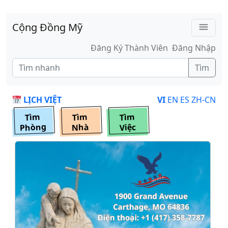
Skip to main content
Cộng Đồng Mỹ
menu
Đăng Ký Thành Viên
Đăng Nhập
Tìm
LỊCH VIỆT
VI
EN
ES
ZH-CN
Tìm
Tìm
Tìm
Phòng
Nhà
Việc