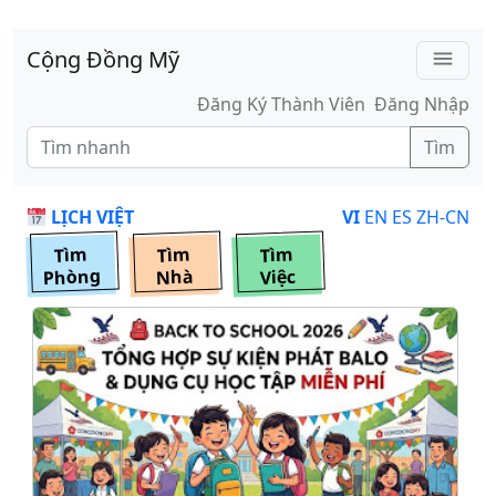
Skip to main content
Cộng Đồng Mỹ
menu
Đăng Ký Thành Viên
Đăng Nhập
Tìm
LỊCH VIỆT
VI
EN
ES
ZH-CN
Tìm
Tìm
Tìm
Phòng
Nhà
Việc