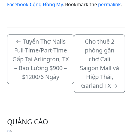
theo tay nghề.Chủ dễ
Facebook Cộng Đồng Mỹ
. Bookmark the
permalink
.
thương, nhiệt tình hỗ trợ
thợ…
←
Tuyển Thợ Nails
Cho thuê 2
Full-Time/Part-Time
phòng gần
Gấp Tại Arlington, TX
chợ Cali
– Bao Lương $900 –
Saigon Mall và
$1200/6 Ngày
Hiệp Thái,
Garland TX
→
QUẢNG CÁO