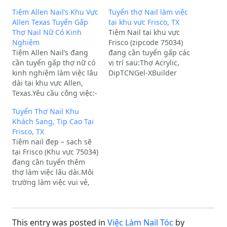
Tiệm Allen Nail’s Khu Vực
Tuyển thợ Nail làm việc
Allen Texas Tuyển Gấp
tại khu vực Frisco, TX
Thợ Nail Nữ Có Kinh
Tiệm Nail tại khu vực
Nghiệm
Frisco (zipcode 75034)
Tiệm Allen Nail’s đang
đang cần tuyển gấp các
cần tuyển gấp thợ nữ có
vị trí sau:Thợ Acrylic,
kinh nghiệm làm việc lâu
DipTCNGel-XBuilder
dài tại khu vực Allen,
GelThông tin môi trường
Texas.Yêu cầu công việc:-
làm việc:Tiệm rộng rãi,
Biết làm Bột, Dip, Gel X,
hiện đại và sạch đẹp.Khu
Tuyển Thợ Nail Khu
Gel Builder.- Tay chân
khách trắng, high-end,
Khách Sang, Tip Cao Tại
nước, Shellac.- Làm việc
tip cao.Môi trường làm
Frisco, TX
Full-time hoặc Part-time
việc thoải mái, thợ trẻ,
Tiệm nail đẹp – sạch sẽ
(Chủ Nhật).Quyền lợi:-
vui tính, hoà đồng,
tại Frisco (Khu vực 75034)
Tiệm đẹp, giá dịch vụ
không áp lực…
đang cần tuyển thêm
cao.-…
thợ làm việc lâu dài.Môi
trường làm việc vui vẻ,
chuyên nghiệp.Khu
khách sang, khách ổn
định, tiền tip cao.Bao
This entry was posted in
Việc Làm Nail Tóc
by
lương hoặc ăn chia tùy