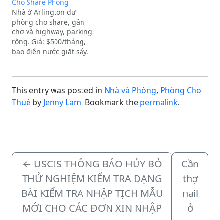
Cho Share Phòng
lạc:Địa chỉ: Arlington,
GIƯỜNG NỆM. Địa chỉ:
Nhà ở Arlington dư
TXExtra Description:Cho
ARLINGTON, Arlington,
phòng cho share, gần
thuê, Room only.
TX, 76014Extra
chợ và highway, parking
Description:Cho thuê,
rộng. Giá: $500/tháng,
Room only, 1 phòng ngủ,
bao điện nước giặt sấy.
1 phòng tắm, Có máy
Xin liên lạc:Địa chỉ:
giặt trong nhà, Nhà để
Arlington, TXExtra
xe.
Description:Cho thuê,
This entry was posted in
Nhà và Phòng
,
Phòng Cho
Room only.
Thuê
by
Jenny Lam
. Bookmark the
permalink
.
←
USCIS THÔNG BÁO HỦY BỎ
Cần
THỬ NGHIỆM KIỂM TRA DẠNG
thợ
BÀI KIỂM TRA NHẬP TỊCH MẪU
nail
MỚI CHO CÁC ĐƠN XIN NHẬP
ở