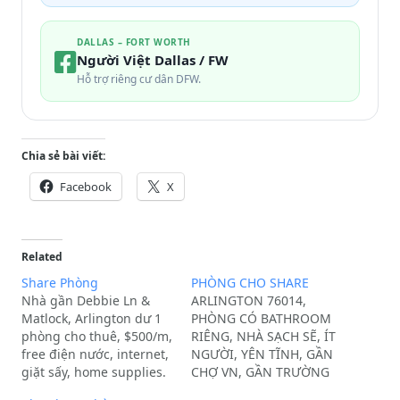
DALLAS – FORT WORTH
Người Việt Dallas / FW
Hỗ trợ riêng cư dân DFW.
Chia sẻ bài viết:
Facebook
X
Related
Share Phòng
PHÒNG CHO SHARE
Nhà gần Debbie Ln &
ARLINGTON 76014,
Matlock, Arlington dư 1
PHÒNG CÓ BATHROOM
phòng cho thuê, $500/m,
RIÊNG, NHÀ SẠCH SẼ, ÍT
free điện nước, internet,
NGƯỜI, YÊN TĨNH, GẦN
giặt sấy, home supplies.
CHỢ VN, GẦN TRƯỜNG
Sinh Viên nữ only.Liên
UTA,TCC. PHÒNG CÓ SẴN