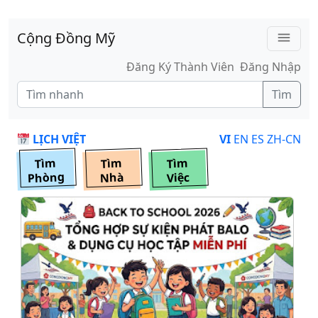
Skip to main content
Cộng Đồng Mỹ
menu
Đăng Ký Thành Viên
Đăng Nhập
Tìm
LỊCH VIỆT
VI
EN
ES
ZH-CN
Tìm
Tìm
Tìm
Phòng
Nhà
Việc