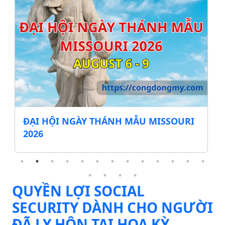
MISSOURI
CẨM NANG MIỄN THUẾ MUA SẮM
DỤNG CỤ HỌC TẬP & QUẦN ÁO C
MÙA TỰU TRƯỜNG
QUYỀN LỢI SOCIAL
SECURITY DÀNH CHO NGƯỜI
ĐÃ LY HÔN TẠI HOA KỲ