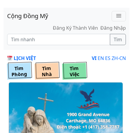
Skip to main content
Cộng Đồng Mỹ
menu
Đăng Ký Thành Viên
Đăng Nhập
Tìm
LỊCH VIỆT
VI
EN
ES
ZH-CN
Tìm
Tìm
Tìm
Phòng
Nhà
Việc