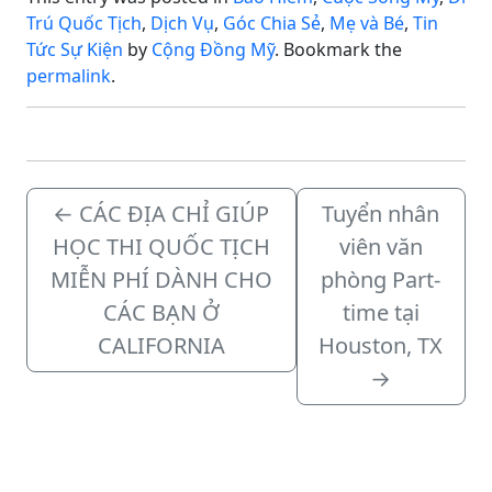
Trú Quốc Tịch
,
Dịch Vụ
,
Góc Chia Sẻ
,
Mẹ và Bé
,
Tin
Tức Sự Kiện
by
Cộng Đồng Mỹ
. Bookmark the
permalink
.
←
CÁC ĐỊA CHỈ GIÚP
Tuyển nhân
HỌC THI QUỐC TỊCH
viên văn
MIỄN PHÍ DÀNH CHO
phòng Part-
CÁC BẠN Ở
time tại
CALIFORNIA
Houston, TX
→