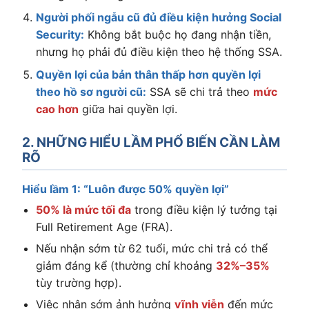
Người phối ngẫu cũ đủ điều kiện hưởng Social
Security:
Không bắt buộc họ đang nhận tiền,
nhưng họ phải đủ điều kiện theo hệ thống SSA.
Quyền lợi của bản thân thấp hơn quyền lợi
theo hồ sơ người cũ:
SSA sẽ chi trả theo
mức
cao hơn
giữa hai quyền lợi.
2. NHỮNG HIỂU LẦM PHỔ BIẾN CẦN LÀM
RÕ
Hiểu lầm 1: “Luôn được 50% quyền lợi”
50% là mức tối đa
trong điều kiện lý tưởng tại
Full Retirement Age (FRA).
Nếu nhận sớm từ 62 tuổi, mức chi trả có thể
giảm đáng kể (thường chỉ khoảng
32%–35%
tùy trường hợp).
Việc nhận sớm ảnh hưởng
vĩnh viễn
đến mức