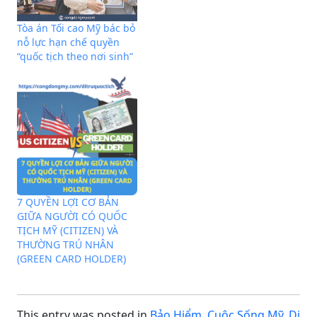
Tuy nhiên, có nhiều lý do
quan trọng để quý vị cân
Tòa án Tối cao Mỹ bác bỏ
nhắc việc nhập quốc tịch
nỗ lực hạn chế quyền
Mỹ. Sau đây là những lý
“quốc tịch theo nơi sinh”
do cơ bản nhất:…
7 QUYỀN LỢI CƠ BẢN
GIỮA NGƯỜI CÓ QUỐC
TỊCH MỸ (CITIZEN) VÀ
THƯỜNG TRÚ NHÂN
(GREEN CARD HOLDER)
This entry was posted in
Bảo Hiểm
,
Cuộc Sống Mỹ
,
Di