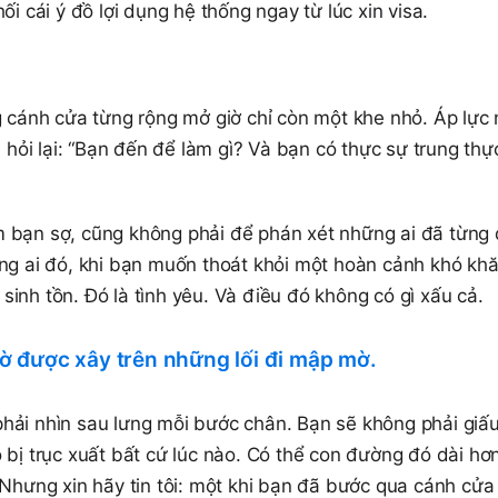
ối cái ý đồ lợi dụng hệ thống ngay từ lúc xin visa.
cánh cửa từng rộng mở giờ chỉ còn một khe nhỏ. Áp lực 
i hỏi lại: “Bạn đến để làm gì? Và bạn có thực sự trung thự
m bạn sợ, cũng không phải để phán xét những ai đã từng 
ơng ai đó, khi bạn muốn thoát khỏi một hoàn cảnh khó khă
inh tồn. Đó là tình yêu. Và điều đó không có gì xấu cả.
 được xây trên những lối đi mập mờ.
phải nhìn sau lưng mỗi bước chân. Bạn sẽ không phải giấ
 bị trục xuất bất cứ lúc nào. Có thể con đường đó dài hơ
 Nhưng xin hãy tin tôi: một khi bạn đã bước qua cánh cửa 