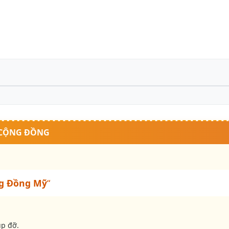
 CỘNG ĐỒNG
g Đồng Mỹ
“
úp đỡ.