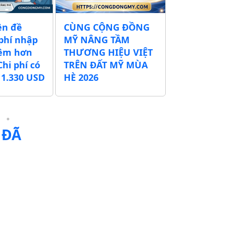
ền đề
CÙNG CỘNG ĐỒNG
DANH SÁCH
phí nhập
MỸ NÂNG TẦM
GIA ĐÌNH
hêm hơn
THƯƠNG HIỆU VIỆT
VIỆT TẠI 
Chi phí có
TRÊN ĐẤT MỸ MÙA
ARLINGTO
i 1.330 USD
HÈ 2026
 ĐÃ