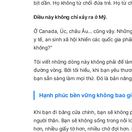
bịt dần. Họ không từ chối đứa trẻ. Họ từ ch
Điều này không chỉ xảy ra ở Mỹ.
Ở Canada, Úc, châu Âu… cũng vậy. Những 
y tế, an sinh xã hội khiến các quốc gia phả
không?”
Tôi viết những dòng này không phải để là
đường vòng. Bởi tôi hiểu, khi bạn yêu thư
bạn sẵn sàng làm mọi thứ. Đó là bản năng s
Hạnh phúc bền vững không bao giờ
Khi bạn đi bằng cửa chính, bạn sẽ không 
người thân. Bạn sẽ không sống trong nỗi lo
hơn, nhiều giấy tờ hơn, nhiều chờ đợi hơn.