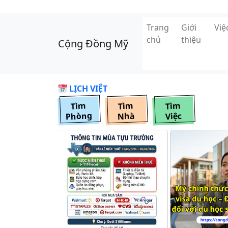
Skip to main content
Trang
Giới
Vi
chủ
thiệu
Cộng Đồng Mỹ
LỊCH VIỆT
Tìm
Tìm
Tìm
Phòng
Nhà
Việc