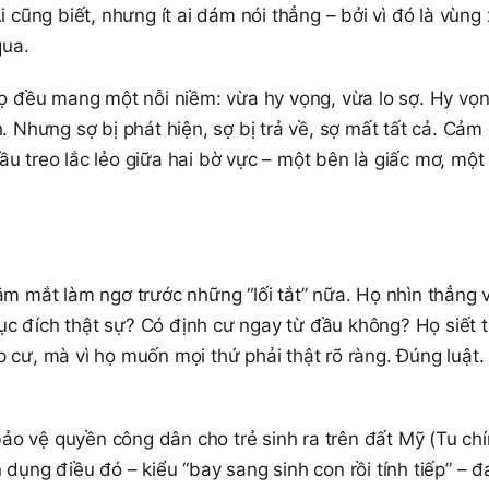
i cũng biết, nhưng ít ai dám nói thẳng – bởi vì đó là vùng
qua.
 họ đều mang một nỗi niềm: vừa hy vọng, vừa lo sợ. Hy vọ
. Nhưng sợ bị phát hiện, sợ bị trả về, sợ mất tất cả. Cảm
u treo lắc lẻo giữa hai bờ vực – một bên là giấc mơ, một
 mắt làm ngơ trước những “lối tắt” nữa. Họ nhìn thẳng 
ục đích thật sự? Có định cư ngay từ đầu không? Họ siết 
p cư, mà vì họ muốn mọi thứ phải thật rõ ràng. Đúng luật.
ảo vệ quyền công dân cho trẻ sinh ra trên đất Mỹ (Tu ch
 dụng điều đó – kiểu “bay sang sinh con rồi tính tiếp” – đ