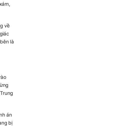
 xám,
ng về
 giác
 bên là
vào
từng
 Trung
ính án
ang bị