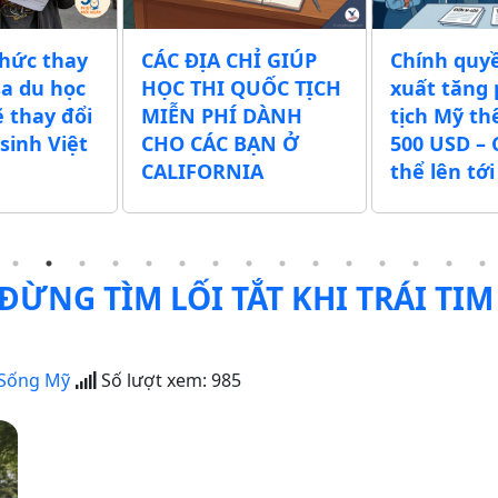
thức thay
CÁC ĐỊA CHỈ GIÚP
Chính quy
sa du học
HỌC THI QUỐC TỊCH
xuất tăng 
ẽ thay đổi
MIỄN PHÍ DÀNH
tịch Mỹ t
sinh Việt
CHO CÁC BẠN Ở
500 USD – 
CALIFORNIA
thể lên tớ
ĐỪNG TÌM LỐI TẮT KHI TRÁI TIM
Sống Mỹ
Số lượt xem:
985