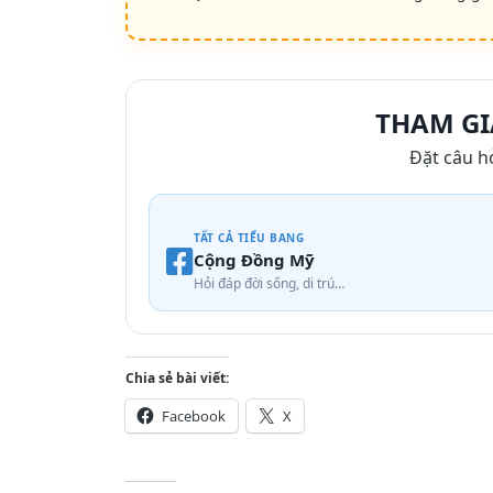
THAM GI
Đặt câu h
TẤT CẢ TIỂU BANG
Cộng Đồng Mỹ
Hỏi đáp đời sống, di trú…
Chia sẻ bài viết:
Facebook
X