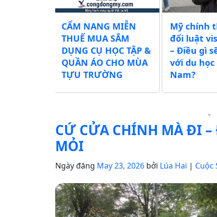
GÀY
CẨM NANG MIỄN
Mỹ chính 
ẪU
THUẾ MUA SẮM
đổi luật vi
2026
DỤNG CỤ HỌC TẬP &
– Điều gì s
QUẦN ÁO CHO MÙA
với du học 
TỰU TRƯỜNG
Nam?
CỨ CỬA CHÍNH MÀ ĐI – 
MỎI
Ngày đăng
May 23, 2026
bởi
Lúa Hai
|
Cuộc 