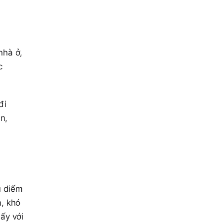
nhà ở,
c
đi
n,
u diếm
n, khó
ấy với