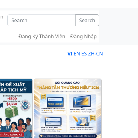
ên
Search
Đăng Ký Thành Viên
Đăng Nhập
VI
EN
ES
ZH-CN