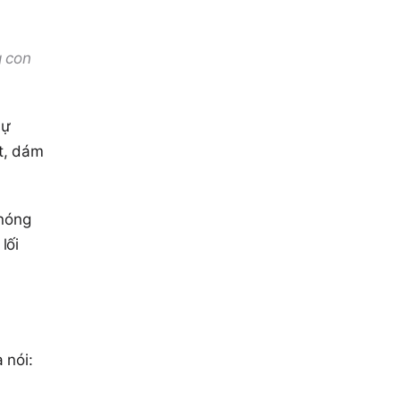
g con
sự
t, dám
 nóng
lối
 nói: