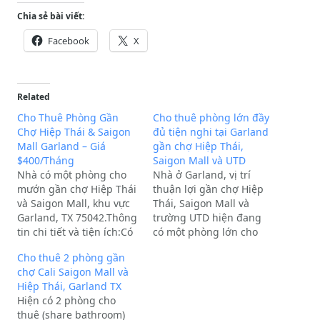
Chia sẻ bài viết:
Facebook
X
Related
Cho Thuê Phòng Gần
Cho thuê phòng lớn đầy
Chợ Hiệp Thái & Saigon
đủ tiện nghi tại Garland
Mall Garland – Giá
gần chợ Hiệp Thái,
$400/Tháng
Saigon Mall và UTD
Nhà có một phòng cho
Nhà ở Garland, vị trí
mướn gần chợ Hiệp Thái
thuận lợi gần chợ Hiệp
và Saigon Mall, khu vực
Thái, Saigon Mall và
Garland, TX 75042.Thông
trường UTD hiện đang
tin chi tiết và tiện ích:Có
có một phòng lớn cho
Fiber internet tốc độ cao,
thuê.Thông tin
Cho thuê 2 phòng gần
bao giặt sấy miễn
phòng:Phòng rộng rãi,
chợ Cali Saigon Mall và
phí.Chủ nhà vui vẻ, thoải
được trang bị sẵn
Hiệp Thái, Garland TX
mái.Ưu tiên cho du học
giường lớn, bàn học và
Hiện có 2 phòng cho
sinh.Giá thuê: $400 một
tủ lạnh mini tiện
thuê (share bathroom)
tháng. Nếu bao…
dụng.Giá thuê: