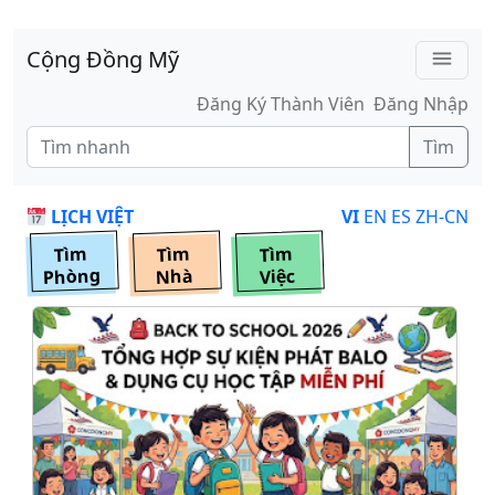
Skip to main content
Cộng Đồng Mỹ
menu
Đăng Ký Thành Viên
Đăng Nhập
Tìm
LỊCH VIỆT
VI
EN
ES
ZH-CN
Tìm
Tìm
Tìm
Phòng
Nhà
Việc