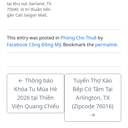
tại khu vực Garland, TX
$400/tháng.Vui lòng liên
75040. Vị trí thuận tiện
hệ trực tiếp Cô…
gần Cali Saigon Mall,
chợ Hiệp-Thái, Nhà Thờ
và Chùa Việt Nam.Giá
thuê chi tiết:Phòng lớn:
This entry was posted in
Phòng Cho Thuê
by
$550/thángPhòng nhỏ:
$500/thángBao điện
Facebook Cộng Đồng Mỹ
. Bookmark the
permalink
.
nước, giặt sấy đầy
đủ.Khu vực yên tĩnh,
sạch sẽ, rất phù…
←
Thông báo
Tuyển Thợ Xào
Khóa Tu Mùa Hè
Bếp Có Tâm Tại
2026 tại Thiền
Arlington, TX
Viện Quang Chiếu
(Zipcode 76016)
→