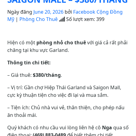
Ngày đăng
June 20, 2026
bởi
Facebook Cộng Đồng
Mỹ
|
Phòng Cho Thuê
Số lượt xem:
399
Hiện có một
phòng nhỏ cho thuê
với giá cả rất phải
chăng tại khu vực Garland.
Thông tin chi tiết:
– Giá thuê:
$380/tháng
.
– Vị trí: Gần chợ Hiệp Thái Garland và Saigon Mall,
cực kỳ thuận tiện cho việc đi lại và mua sắm.
– Tiện ích: Chủ nhà vui vẻ, thân thiện, cho phép nấu
ăn thoải mái.
Quý khách có nhu cầu vui lòng liên hệ cô
Nga
qua số
điện thoại:
(469) 883-0489
để biết thêm chi tiết.