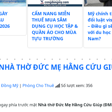
GÀY
CẨM NANG MIỄN
Mỹ chính 
ẪU
THUẾ MUA SẮM
đổi luật vi
2026
DỤNG CỤ HỌC TẬP &
– Điều gì s
QUẦN ÁO CHO MÙA
với du học 
TỰU TRƯỜNG
Nam?
NHÀ THỜ ĐỨC MẸ HẰNG CỨU G
g Đồng Mỹ
|
Phòng Cho Thuê
Số lượt xem:
356
 ngay phía trước mặt
Nhà thờ Đức Mẹ Hằng Cứu Giúp (ĐM