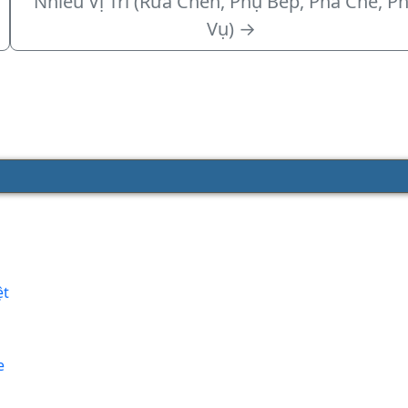
Nhiều Vị Trí (Rửa Chén, Phụ Bếp, Pha Chế, P
Vụ)
→
ệt
e