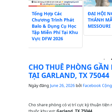
chương
Tổng Hợp Các
ĐẠI HỘI N
Lễ Vu Lan
Chương Trình Phát
THÁNH M
ác Chùa,
Balo & Dụng Cụ Học
MISSOURI 
ịnh Xá khu
Tập Miễn Phí Tại Khu
exas)
Vực DFW 2026
CHO THUÊ PHÒNG GẦN 
TẠI GARLAND, TX 75044
Ngày đăng
June 26, 2026
bởi
Facebook Cộn
Cho share phòng có vị trí cực kỳ thuận tiện
thuộc khu vực
Garland, TX 75044
.