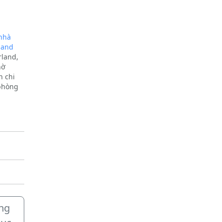
nhà
land
rland,
hờ
n chi
 phòng
n vào
m vui
ụng