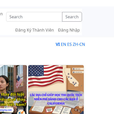
ên
Search
Đăng Ký Thành Viên
Đăng Nhập
VI
EN
ES
ZH-CN