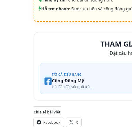
Hỗ trợ nhanh:
Được ưu tiên và cộng đồng gi
THAM GI
Đặt câu h
TẤT CẢ TIỂU BANG
Cộng Đồng Mỹ
Hỏi đáp đời sống, di trú…
Chia sẻ bài viết:
Facebook
X