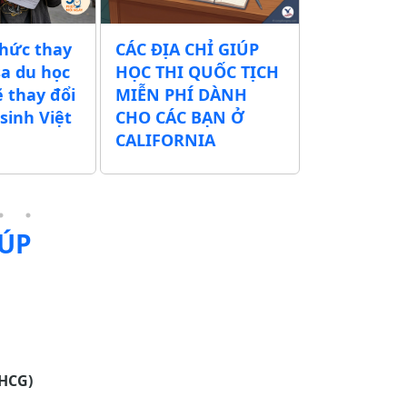
thức thay
CÁC ĐỊA CHỈ GIÚP
Chính quy
sa du học
HỌC THI QUỐC TỊCH
xuất tăng 
ẽ thay đổi
MIỄN PHÍ DÀNH
tịch Mỹ t
sinh Việt
CHO CÁC BẠN Ở
500 USD – 
CALIFORNIA
thể lên tớ
IÚP
HCG)