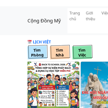
Skip to main content
Trang
Giới
Vi
chủ
thiệu
Cộng Đồng Mỹ
LỊCH VIỆT
Tìm
Tìm
Tìm
Phòng
Nhà
Việc