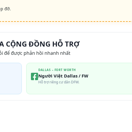
úp đỡ.
A CỘNG ĐỒNG HỖ TRỢ
ỏi để được phản hồi nhanh nhất
DALLAS – FORT WORTH
Người Việt Dallas / FW
Hỗ trợ riêng cư dân DFW.