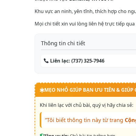
Khu vực an ninh, yên tĩnh, thích hợp cho ngườ
Mọi chi tiết xin vui lòng liên hệ trực tiếp qua
Thông tin chi tiết
Liên lạc:
(737) 325-7946
MẸO NHỎ GIÚP BẠN ƯU TIÊN & GIÚP
Khi liên lạc với chủ bài, quý vị hãy chia sẻ:
“Tôi biết thông tin này từ trang
Cộn
Tăng uy tín:
Chủ bài tin tưởng hơn.