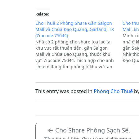
Related
Cho Thuê 2 Phòng Share Gần Saigon
Cho thu
Mall và Chùa Đạo Quang, Garland, TX
Mall, k
(Zipcode 75044)
Mình cò
Nhà có 2 phòng cho share tọa lạc tại
nhà ở kh
khu vực rất thuận tiện, gần Saigon
gần Sai
Mall và Chùa Đạo Quang, thuộc khu
Nhà thờ
vực Zipcode 75044.Thích hợp cho anh
Đạo Qua
chị em đang tìm phòng ở khu vực an
khoảng 
ninh và tiện lợi trong sinh hoạt hàng
Plano.T
ngày.Quý khách có nhu…
This entry was posted in
Phòng Cho Thuê
b
←
Cho Share Phòng Sạch Sẽ,