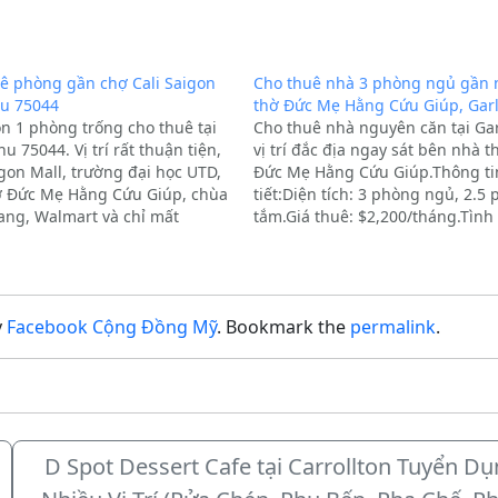
ê phòng gần chợ Cali Saigon
Cho thuê nhà 3 phòng ngủ gần 
hu 75044
thờ Đức Mẹ Hằng Cứu Giúp, Gar
n 1 phòng trống cho thuê tại
Cho thuê nhà nguyên căn tại Ga
u 75044. Vị trí rất thuận tiện,
vị trí đắc địa ngay sát bên nhà t
gon Mall, trường đại học UTD,
Đức Mẹ Hằng Cứu Giúp.Thông ti
 Đức Mẹ Hằng Cứu Giúp, chùa
tiết:Diện tích: 3 phòng ngủ, 2.5
ng, Walmart và chỉ mất
tắm.Giá thuê: $2,200/tháng.Tình
10–15 phút lái xe để đến
trạng: Nhà sạch sẽ, sẵn sàng dọ
hông tin chi tiết:Nhà không…
ở ngay.Quý khách hàng quan tâ
lòng liên…
y
Facebook Cộng Đồng Mỹ
. Bookmark the
permalink
.
D Spot Dessert Cafe tại Carrollton Tuyển D