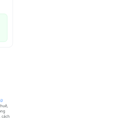
nữ
thuê,
ông
, cách