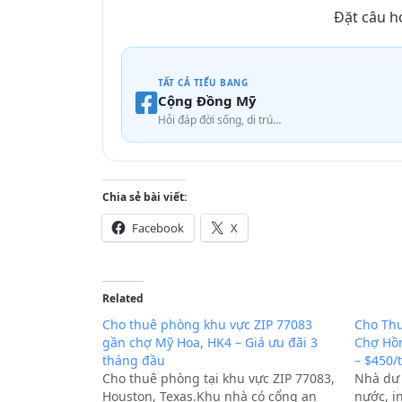
Đặt câu h
TẤT CẢ TIỂU BANG
Cộng Đồng Mỹ
Hỏi đáp đời sống, di trú…
Chia sẻ bài viết:
Facebook
X
Related
Cho thuê phòng khu vực ZIP 77083
Cho Th
gần chợ Mỹ Hoa, HK4 – Giá ưu đãi 3
Chợ Hồn
tháng đầu
– $450/
Cho thuê phòng tại khu vực ZIP 77083,
Nhà dư 
Houston, Texas.Khu nhà có cổng an
nước, in