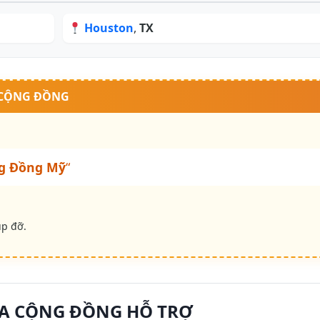
Houston
,
TX
 CỘNG ĐỒNG
g Đồng Mỹ
“
úp đỡ.
A CỘNG ĐỒNG HỖ TRỢ