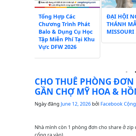
chương
Tổng Hợp Các
ĐẠI HỘI N
Lễ Vu Lan
Chương Trình Phát
THÁNH M
ác Chùa,
Balo & Dụng Cụ Học
MISSOURI 
ịnh Xá khu
Tập Miễn Phí Tại Khu
exas)
Vực DFW 2026
CHO THUÊ PHÒNG ĐƠN C
GẦN CHỢ MỸ HOA & HỒ
Ngày đăng
June 12, 2026
bởi
Facebook Cộn
Nhà mình còn 1 phòng đơn cho share ở zip c
cổng ra vào).