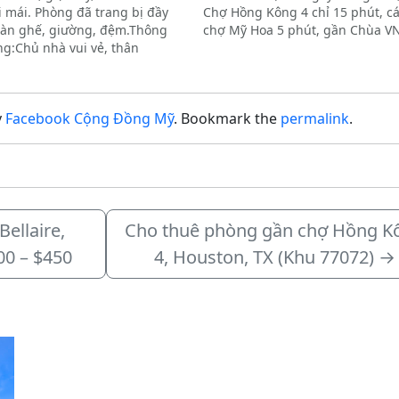
i mái. Phòng đã trang bị đầy
Chợ Hồng Kông 4 chỉ 15 phút, c
bàn ghế, giường, đệm.Thông
chợ Mỹ Hoa 5 phút, gần Chùa VN
ng:Chủ nhà vui vẻ, thân
phút.Tiện ích: Có chỗ đậu xe trê
hu vực an ninh tốt, có cổng rào
được sử dụng…
Vị trí cực kỳ thuận tiện: Cách…
y
Facebook Cộng Đồng Mỹ
. Bookmark the
permalink
.
ellaire,
Cho thuê phòng gần chợ Hồng K
00 – $450
4, Houston, TX (Khu 77072)
→