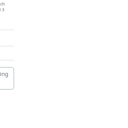
ách
 3
n sân,
ông