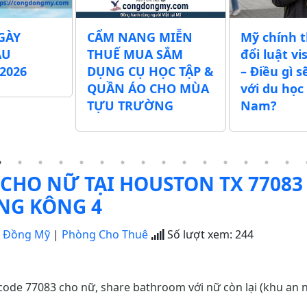
GÀY
CẨM NANG MIỄN
Mỹ chính 
ẪU
THUẾ MUA SẮM
đổi luật vi
2026
DỤNG CỤ HỌC TẬP &
– Điều gì s
QUẦN ÁO CHO MÙA
với du học 
TỰU TRƯỜNG
Nam?
HO NỮ TẠI HOUSTON TX 77083 
NG KÔNG 4
g Đồng Mỹ
|
Phòng Cho Thuê
Số lượt xem:
244
ode 77083 cho nữ, share bathroom với nữ còn lại (khu an 