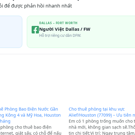
ỏi để được phản hồi nhanh nhất
DALLAS – FORT WORTH
Người Việt Dallas / FW
Hỗ trợ riêng cư dân DFW.
uê Phòng Bao Điện Nước Gần
Cho thuê phòng tại khu vực
g Kông 4 và Mỹ Hoa, Houston
Alief/Houston (77099) – Ưu tiên 
tháng
Em có 1 phòng trống muốn cho 
phòng cho thuê bao điện
nhà mới, không gian sạch sẽ.Th
ternet, giặt sấy, có chỗ để nấu
tin chi tiết:Vị trí: Ngay trung tâm