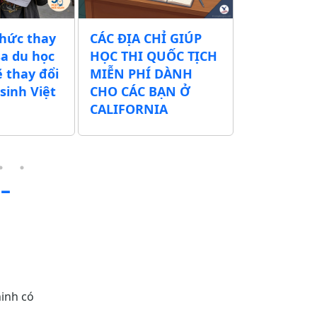
thức thay
CÁC ĐỊA CHỈ GIÚP
Chính quy
sa du học
HỌC THI QUỐC TỊCH
xuất tăng 
ẽ thay đổi
MIỄN PHÍ DÀNH
tịch Mỹ t
sinh Việt
CHO CÁC BẠN Ở
500 USD – 
CALIFORNIA
thể lên tớ
–
ninh có