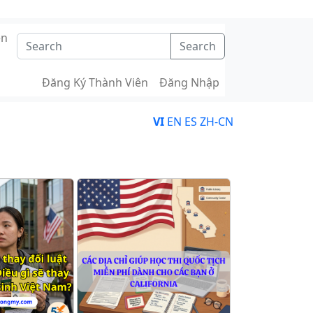
ên
Search
Đăng Ký Thành Viên
Đăng Nhập
VI
EN
ES
ZH-CN