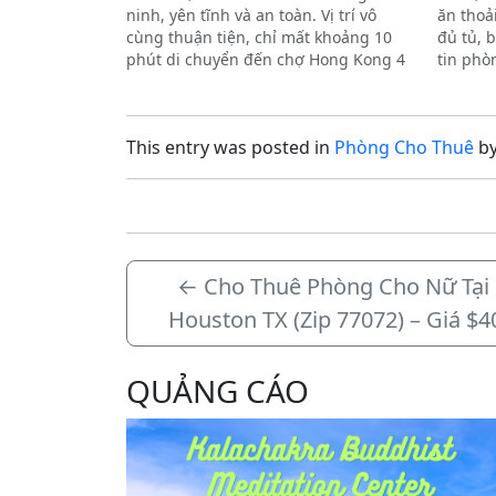
ninh, yên tĩnh và an toàn. Vị trí vô
ăn thoả
cùng thuận tiện, chỉ mất khoảng 10
đủ tủ, 
phút di chuyển đến chợ Hong Kong 4
tin phò
(HK4), chợ Mỹ Hoa và khu
thiện.K
Bellaire.Thông tin chi tiết và ưu…
(gated).
This entry was posted in
Phòng Cho Thuê
b
←
Cho Thuê Phòng Cho Nữ Tại B
Houston TX (Zip 77072) – Giá $4
QUẢNG CÁO