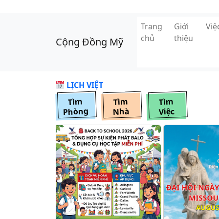
Skip to main content
Trang
Giới
Vi
chủ
thiệu
Cộng Đồng Mỹ
LỊCH VIỆT
Tìm
Tìm
Tìm
Phòng
Nhà
Việc