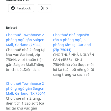
Facebook
X
Related
Cho thuê Townhouse 2
Cho thuê nhà nguyên
phòng ngủ gần Saigon
căn 4 phòng ngủ, 3
Mall, Garland (75044)
phòng tắm tại Garland
Cho thuê nhà 2 tầng tại
(Zip 75044)
khu vực Garland, zip
CHO THUÊ NHÀ NGUYÊN
75044, vị trí thuận tiện
CĂN (4B3B) - KHU
gần Saigon Mall.Thông
75044Nhà vừa được mới
tin chi tiết:Diện tích:
lót lại toàn bộ nền gỗ rất
1,320 sqft.Cấu trúc: 2
sang trọng và sạch sẽ.
phòng ngủ, 1.5 phòng
Tọa lạc tại khu dân cư an
Cho thuê Townhouse 2
tắm, 1 phòng làm việc
ninh, yên tĩnh tại Zip
phòng ngủ gần Saigon
(study room).Tiện ích: 2
Code 75044. Quý vị có
Mall, Garland, TX 75044
garage gắn liền.Khu vực:
thể dọn vào ở ngay hoặc
Cho thuê nhà 2 tầng,
Yên tĩnh, an ninh, phù
trong vòng 2…
diện tích 1,320 sqft tọa
hợp cho…
lạc tại khu vực gần