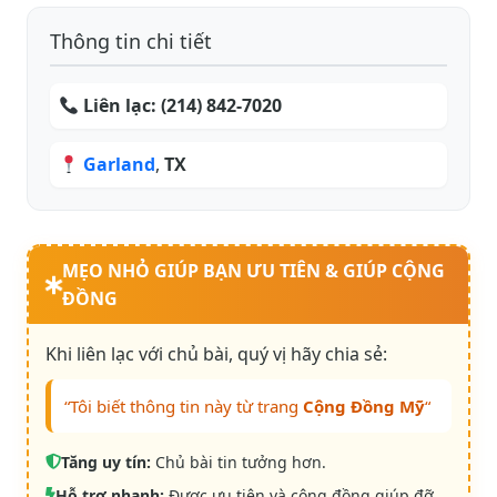
Thông tin chi tiết
Liên lạc:
(214) 842-7020
Garland
,
TX
MẸO NHỎ GIÚP BẠN ƯU TIÊN & GIÚP CỘNG
ĐỒNG
Khi liên lạc với chủ bài, quý vị hãy chia sẻ:
“Tôi biết thông tin này từ trang
Cộng Đồng Mỹ
“
Tăng uy tín:
Chủ bài tin tưởng hơn.
Hỗ trợ nhanh:
Được ưu tiên và cộng đồng giúp đỡ.