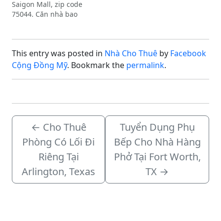
Saigon Mall, zip code
75044. Căn nhà bao
gồm:2 phòng ngủ1.5
phòng tắm1 phòng làm
việc (study room)2
This entry was posted in
Nhà Cho Thuê
by
Facebook
garage gắn liềnKhu vực
yên tĩnh, an ninh, rất
Cộng Đồng Mỹ
. Bookmark the
permalink
.
thuận tiện cho việc đi lại
và sinh…
←
Cho Thuê
Tuyển Dụng Phụ
Phòng Có Lối Đi
Bếp Cho Nhà Hàng
Riêng Tại
Phở Tại Fort Worth,
Arlington, Texas
TX
→