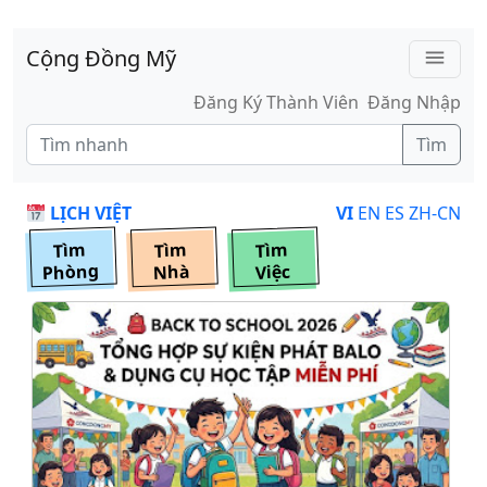
Skip to main content
Cộng Đồng Mỹ
menu
Đăng Ký Thành Viên
Đăng Nhập
Tìm
LỊCH VIỆT
VI
EN
ES
ZH-CN
Tìm
Tìm
Tìm
Phòng
Nhà
Việc