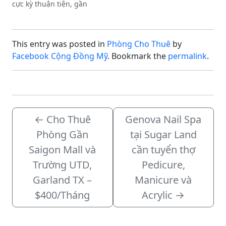
cực kỳ thuận tiện, gần
chợ Tân Bình, trường
HCC (Houston
Community College),
This entry was posted in
Phòng Cho Thuê
by
giúp di chuyển và đi lại
dễ dàng.Quý khách có
Facebook Cộng Đồng Mỹ
. Bookmark the
permalink
.
nhu cầu vui lòng nhắn
tin (text) trực tiếp qua
số…
←
Cho Thuê
Genova Nail Spa
Phòng Gần
tại Sugar Land
Saigon Mall và
cần tuyển thợ
Trường UTD,
Pedicure,
Garland TX –
Manicure và
$400/Tháng
Acrylic
→