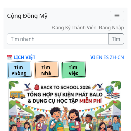
Skip to main content
Cộng Đồng Mỹ
menu
Đăng Ký Thành Viên
Đăng Nhập
Tìm
LỊCH VIỆT
VI
EN
ES
ZH-CN
Tìm
Tìm
Tìm
Phòng
Nhà
Việc