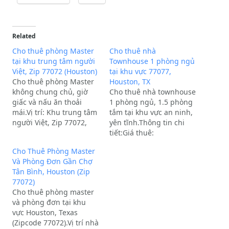
Related
Cho thuê phòng Master
Cho thuê nhà
tại khu trung tâm người
Townhouse 1 phòng ngủ
Việt, Zip 77072 (Houston)
tại khu vực 77077,
Cho thuê phòng Master
Houston, TX
không chung chủ, giờ
Cho thuê nhà townhouse
giấc và nấu ăn thoải
1 phòng ngủ, 1.5 phòng
mái.Vị trí: Khu trung tâm
tắm tại khu vực an ninh,
người Việt, Zip 77072,
yên tĩnh.Thông tin chi
góc đường Synott và
tiết:Giá thuê:
Beechnut. Thuận tiện di
$1,150/tháng.Tiền cọc
Cho Thuê Phòng Master
chuyển, ngay đầu đường
(Deposit): 1 tháng tiền
Và Phòng Đơn Gần Chợ
có trạm xe bus, khu an
nhà.Hợp đồng: 12
Tân Bình, Houston (Zip
ninh, không ngập
tháng.Thời gian dọn vào:
77072)
lụt.Tiện ích xung quanh:
Đầu tháng 5/26.Tiện ích
Cho thuê phòng master
Cách HCC Bissonnet…
bao gồm: Tiền nước đã
và phòng đơn tại khu
bao gồm trong giá thuê
vực Houston, Texas
(người thuê…
(Zipcode 77072).Vị trí nhà