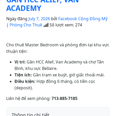
ACADEMY
Ngày đăng
July 7, 2026
bởi
Facebook Cộng Đồng Mỹ
|
Phòng Cho Thuê
Số lượt xem:
274
Cho thuê Master Bedroom và phòng đơn tại khu vực
thuận tiện:
Vị trí:
Gần HCC Alief, Van Academy và chợ Tân
Bình, khu vực Bellaire.
Tiện ích:
Gần trạm xe buýt, giờ giấc thoải mái.
Điều kiện:
Hợp đồng 6 tháng, có tiền cọc
(deposit).
Liên hệ để xem phòng:
713-885-7185
Thông tin chi tiết