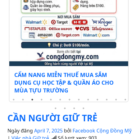
CẨM NANG MIỄN THUẾ MUA SẮM
DỤNG CỤ HỌC TẬP & QUẦN ÁO CHO
MÙA TỰU TRƯỜNG
CẦN NGƯỜI GIỮ TRẺ
Ngày đăng
April 7, 2025
bởi
Facebook Cộng Đồng Mỹ
|
Việc nhà Giữ trẻ
Số lượt xem:
903