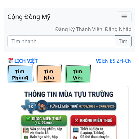
Skip to main content
Cộng Đồng Mỹ
menu
Đăng Ký Thành Viên
Đăng Nhập
Tìm
LỊCH VIỆT
VI
EN
ES
ZH-CN
Tìm
Tìm
Tìm
Phòng
Nhà
Việc