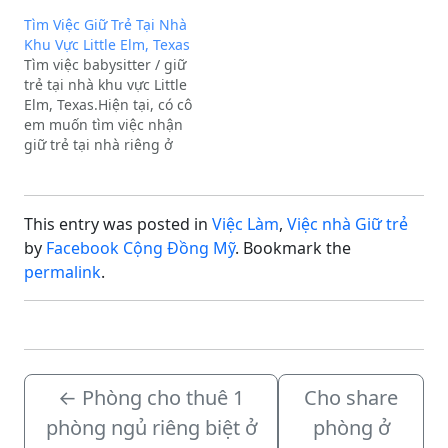
Tìm Việc Giữ Trẻ Tại Nhà
Khu Vực Little Elm, Texas
Tìm việc babysitter / giữ
trẻ tại nhà khu vực Little
Elm, Texas.Hiện tại, có cô
em muốn tìm việc nhận
giữ trẻ tại nhà riêng ở
khu vực Little Elm (vùng
Dallas/Fort-Worth). Phụ
huynh có thể đưa bé đến
This entry was posted in
Việc Làm
,
Việc nhà Giữ trẻ
vào buổi sáng và đón bé
về vào buổi chiều.Quý…
by
Facebook Cộng Đồng Mỹ
. Bookmark the
permalink
.
←
Phòng cho thuê 1
Cho share
phòng ngủ riêng biệt ở
phòng ở