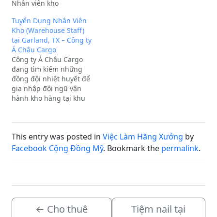
Nhân viên kho
Dr, Suite D2, Houston, TX
(Warehouse
77086.Quyền lợi:Lương
Tuyển Dụng Nhân Viên
Associate).Yêu cầu công
khởi điểm: $15/giờ.Đảm
Kho (Warehouse Staff)
việc:Có sức khỏe tốt,
bảo tối thiểu 25
tại Garland, TX – Công ty
nhanh nhẹn, chịu khó.Có
giờ/tuần.Công việc bán
Á Châu Cargo
khả năng nâng vật nặng
thời gian, lịch làm việc
Công ty Á Châu Cargo
từ 50 lbs trở lên.Giao tiếp
linh hoạt.Yêu cầu:Sức
đang tìm kiếm những
tiếng Anh cơ bản.Biết sử
khỏe tốt, nâng được…
đồng đội nhiệt huyết để
dụng…
gia nhập đội ngũ vận
hành kho hàng tại khu
vực Dallas!
Địa điểm
làm việc: Garland, Texas.
Thời gian làm việc:
This entry was posted in
Việc Làm Hãng Xưởng
by
Giờ hành chính: 9:00 AM
– 5:00 PM.
Mô tả công
Facebook Cộng Đồng Mỹ
. Bookmark the
permalink
.
việc:Sắp xếp, phân…
←
Cho thuê
Tiệm nail tại