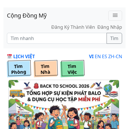
Skip to main content
Cộng Đồng Mỹ
menu
Đăng Ký Thành Viên
Đăng Nhập
Tìm
LỊCH VIỆT
VI
EN
ES
ZH-CN
Tìm
Tìm
Tìm
Phòng
Nhà
Việc