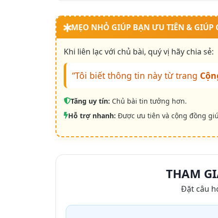
MẸO NHỎ GIÚP BẠN ƯU TIÊN & GIÚP
Khi liên lạc với chủ bài, quý vị hãy chia sẻ:
“Tôi biết thông tin này từ trang
Cộn
Tăng uy tín:
Chủ bài tin tưởng hơn.
Hỗ trợ nhanh:
Được ưu tiên và cộng đồng gi
THAM GI
Đặt câu h