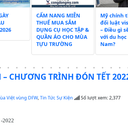
G MIỄN
Mỹ chính thức thay
CÁC ĐỊA C
A SẮM
đổi luật visa du học
HỌC THI 
HỌC TẬP &
– Điều gì sẽ thay đổi
MIỄN PHÍ
 CHO MÙA
với du học sinh Việt
CHO CÁC 
ỜNG
Nam?
CALIFORN
 – CHƯƠNG TRÌNH ĐÓN TẾT 202
ùa Việt vùng DFW
,
Tin Tức Sự Kiện
Số lượt xem:
2,377
r -2022