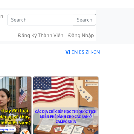
ên
Search
Đăng Ký Thành Viên
Đăng Nhập
VI
EN
ES
ZH-CN