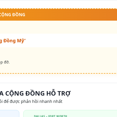
 CỘNG ĐỒNG
g Đồng Mỹ
“
úp đỡ.
A CỘNG ĐỒNG HỖ TRỢ
ỏi để được phản hồi nhanh nhất
DALLAS – FORT WORTH