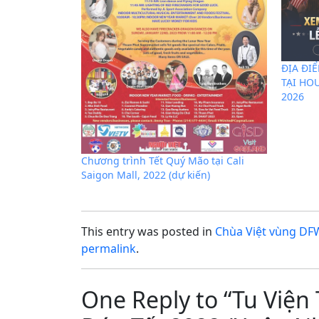
ĐỊA ĐI
TẠI HO
2026
Chương trình Tết Quý Mão tại Cali
Saigon Mall, 2022 (dự kiến)
This entry was posted in
Chùa Việt vùng DF
permalink
.
One Reply to “Tu Việ