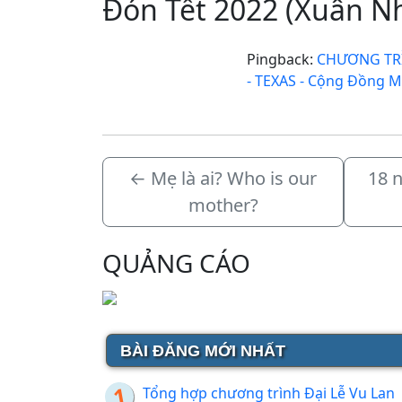
Đón Tết 2022 (Xuân N
Pingback:
CHƯƠNG TRÌ
- TEXAS - Cộng Đồng 
←
Mẹ là ai? Who is our
18 n
mother?
QUẢNG CÁO
BÀI ĐĂNG MỚI NHẤT
Tổng hợp chương trình Đại Lễ Vu Lan