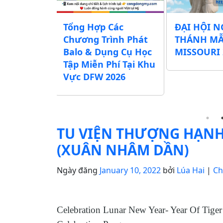
 Các
ĐẠI HỘI NGÀY
CẨM NAN
rình Phát
THÁNH MẪU
THUẾ MU
ng Cụ Học
MISSOURI 2026
DỤNG CỤ 
Phí Tại Khu
QUẦN ÁO
2026
TỰU TRƯ
TU VIỆN THƯỢNG HẠNH
(XUÂN NHÂM DẦN)
Ngày đăng
January 10, 2022
bởi
Lúa Hai
|
Ch
Celebration Lunar New Year- Year Of Tige