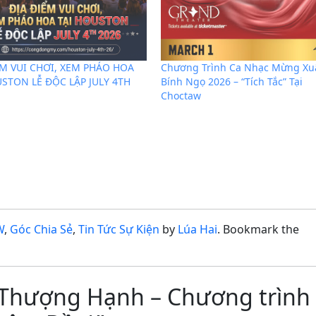
ỂM VUI CHƠI, XEM PHÁO HOA
Chương Trình Ca Nhạc Mừng Xu
USTON LỄ ĐỘC LẬP JULY 4TH
Bính Ngọ 2026 – “Tích Tắc” Tại
Choctaw
W
,
Góc Chia Sẻ
,
Tin Tức Sự Kiện
by
Lúa Hai
. Bookmark the
n Thượng Hạnh – Chương trình