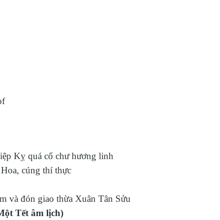
f
p Kỵ quá cố chư hương linh
oa, cúng thí thực
 và đón giao thừa Xuân Tân Sửu
ột Tết âm lịch)