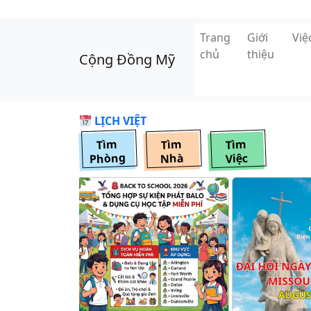
Skip to main content
Trang
Giới
Vi
chủ
thiệu
Cộng Đồng Mỹ
LỊCH VIỆT
Tìm
Tìm
Tìm
Phòng
Nhà
Việc