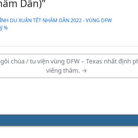
hâm Dần)”
NH DU XUÂN TẾT NHÂM DẦN 2022 - VÙNG DFW
Mỹ %
gôi chùa / tu viện vùng DFW – Texas nhất định p
viếng thăm.
→