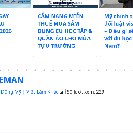
GÀY
CẨM NANG MIỄN
Mỹ chính 
ẪU
THUẾ MUA SẮM
đổi luật vi
2026
DỤNG CỤ HỌC TẬP &
– Điều gì s
QUẦN ÁO CHO MÙA
với du học 
TỰU TRƯỜNG
Nam?
LEMAN
 Đồng Mỹ
|
Việc Làm Khác
Số lượt xem:
229