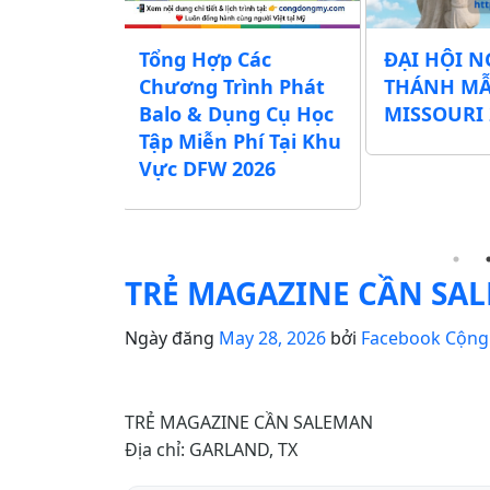
chương
Tổng Hợp Các
ĐẠI HỘI N
Lễ Vu Lan
Chương Trình Phát
THÁNH M
ác Chùa,
Balo & Dụng Cụ Học
MISSOURI 
ịnh Xá khu
Tập Miễn Phí Tại Khu
exas)
Vực DFW 2026
TRẺ MAGAZINE CẦN SA
Ngày đăng
May 28, 2026
bởi
Facebook Cộng
TRẺ MAGAZINE CẦN SALEMAN
Địa chỉ: GARLAND, TX