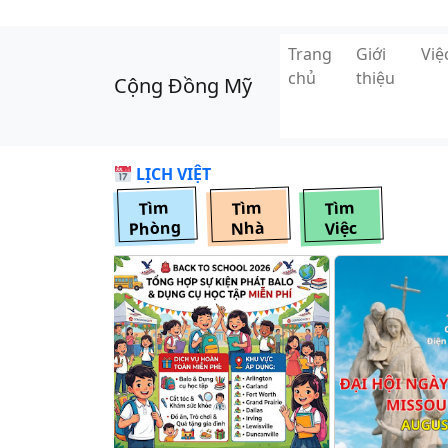
Skip to main content
Trang
Giới
Vi
chủ
thiệu
Cộng Đồng Mỹ
LỊCH VIỆT
Tìm
Tìm
Tìm
Phòng
Nhà
Việc