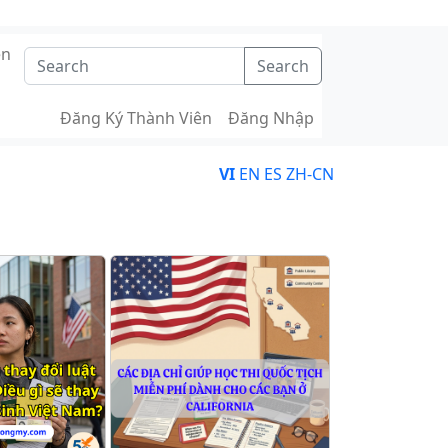
ên
Search
Đăng Ký Thành Viên
Đăng Nhập
VI
EN
ES
ZH-CN