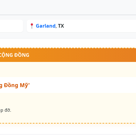
Garland
,
TX
 CỘNG ĐỒNG
g Đồng Mỹ
“
úp đỡ.