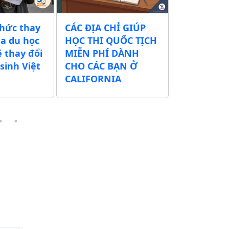
thức thay
CÁC ĐỊA CHỈ GIÚP
Chính quy
sa du học
HỌC THI QUỐC TỊCH
xuất tăng 
ẽ thay đổi
MIỄN PHÍ DÀNH
tịch Mỹ t
sinh Việt
CHO CÁC BẠN Ở
500 USD – 
CALIFORNIA
thể lên tớ