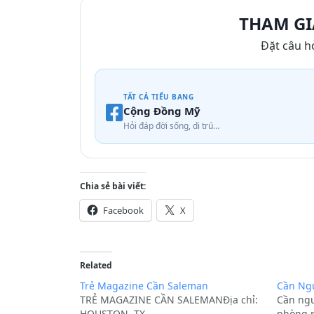
THAM GI
Đặt câu h
TẤT CẢ TIỂU BANG
Cộng Đồng Mỹ
Hỏi đáp đời sống, di trú…
Chia sẻ bài viết:
Facebook
X
Related
Trẻ Magazine Cần Saleman
Cần Ngư
TRẺ MAGAZINE CẦN SALEMANĐịa chỉ:
Cần ngư
HOUSTON, TX
phòng ri