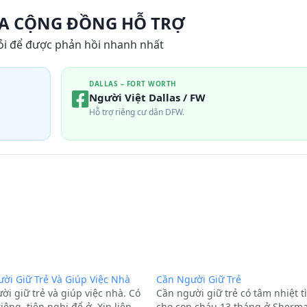
A CỘNG ĐỒNG HỖ TRỢ
ỏi để được phản hồi nhanh nhất
DALLAS – FORT WORTH
Người Việt Dallas / FW
Hỗ trợ riêng cư dân DFW.
ời Giữ Trẻ Và Giúp Việc Nhà
Cần Người Giữ Trẻ
ời giữ trẻ và giúp việc nhà. Có
Cần người giữ trẻ có tâm nhiệt t
êng, tiện nghi để ở. Xin liên
cho con cháu 13 tháng ở Sherma