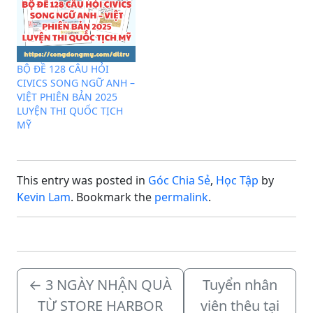
BỘ ĐỀ 128 CÂU HỎI
CIVICS SONG NGỮ ANH –
VIỆT PHIÊN BẢN 2025
LUYỆN THI QUỐC TỊCH
MỸ
This entry was posted in
Góc Chia Sẻ
,
Học Tập
by
Kevin Lam
. Bookmark the
permalink
.
←
3 NGÀY NHẬN QUÀ
Tuyển nhân
TỪ STORE HARBOR
viên thêu tại