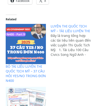
Facebook
X
Related
LUYỆN THI QUỐC TỊCH
MỸ – TÀI LIỆU LUYỆN THI
Đây là trang tổng hợp
các tài liệu liên quan đến
việc Luyện Thi Quốc Tịch
Mỹ. 1. Tài Liệu 100 Câu
Civics Song Ngữ Anh -
Việt Luyện Thi Quốc Tịch
Mỹ 2023 (File Pdf)
BỘ TÀI LIỆU LUYỆN THI
XEM CHI TIẾT
Note:
QUỐC TỊCH MỸ – 37 CÂU
Đây là bộ tài liệu 100
HỎI YES/NO TRONG ĐƠN
Câu…
N400