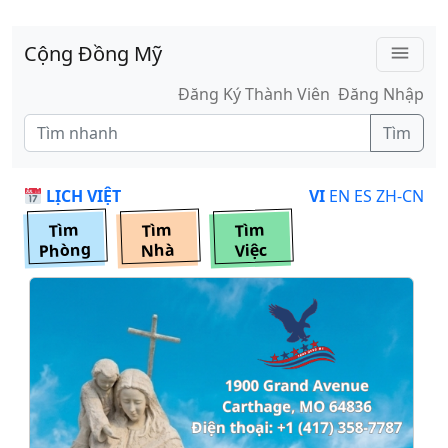
Skip to main content
Cộng Đồng Mỹ
menu
Đăng Ký Thành Viên
Đăng Nhập
Tìm
LỊCH VIỆT
VI
EN
ES
ZH-CN
Tìm
Tìm
Tìm
Phòng
Nhà
Việc