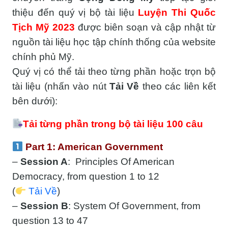
thiệu đến quý vị bộ tài liệu
Luyện Thi Quốc
Tịch Mỹ 2023
được biên soạn và cập nhật từ
nguồn tài liệu học tập chính thống của website
chính phủ Mỹ.
Quý vị có thể tải theo từng phần hoặc trọn bộ
tài liệu (nhấn vào nút
Tải Về
theo các liên kết
bên dưới):
Tải từng phần trong bộ tài liệu 100 câu
Part 1: American Government
–
Session A
: Principles Of American
Democracy, from question 1 to 12
(
Tải Về
)
–
Session B
: System Of Government, from
question 13 to 47