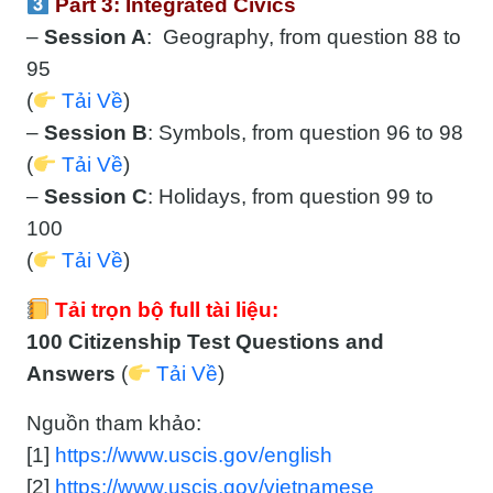
Part 3: Integrated Civics
–
Session A
: Geography, from question 88 to
95
(
Tải Về
)
–
Session B
: Symbols, from question 96 to 98
(
Tải Về
)
–
Session C
: Holidays, from question 99 to
100
(
Tải Về
)
Tải trọn bộ full tài liệu:
100 Citizenship Test Questions and
Answers
(
Tải Về
)
Nguồn tham khảo:
[1]
https://www.uscis.gov/english
[2]
https://www.uscis.gov/vietnamese