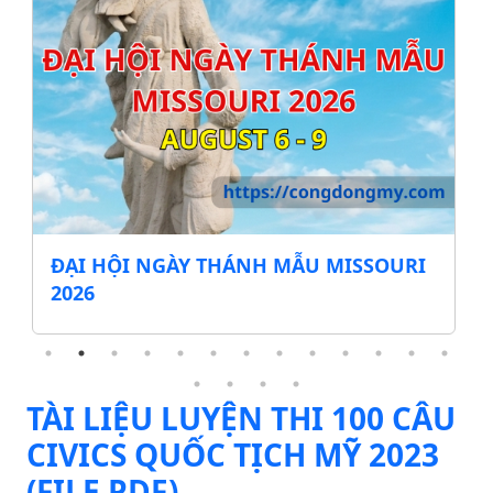
HÁNH MẪU MISSOURI
CẨM NANG MIỄN THUẾ
DỤNG CỤ HỌC TẬP & 
MÙA TỰU TRƯỜNG
TÀI LIỆU LUYỆN THI 100 CÂU
CIVICS QUỐC TỊCH MỸ 2023
(FILE PDF)