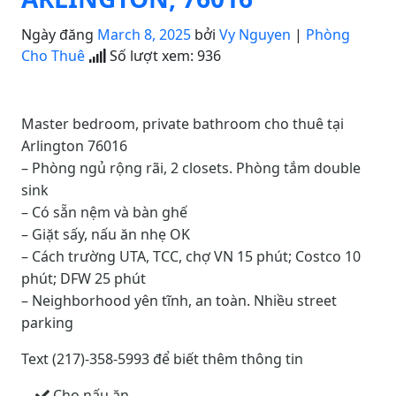
Ngày đăng
March 8, 2025
bởi
Vy Nguyen
|
Phòng
Cho Thuê
Số lượt xem:
936
Master bedroom, private bathroom cho thuê tại
Arlington 76016
– Phòng ngủ rộng rãi, 2 closets. Phòng tắm double
sink
– Có sẵn nệm và bàn ghế
– Giặt sấy, nấu ăn nhẹ OK
– Cách trường UTA, TCC, chợ VN 15 phút; Costco 10
phút; DFW 25 phút
– Neighborhood yên tĩnh, an toàn. Nhiều street
parking
Text (217)-358-5993 để biết thêm thông tin
Cho nấu ăn