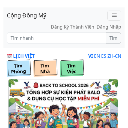
Skip to main content
Cộng Đồng Mỹ
menu
Đăng Ký Thành Viên
Đăng Nhập
Tìm
LỊCH VIỆT
VI
EN
ES
ZH-CN
Tìm
Tìm
Tìm
Phòng
Nhà
Việc