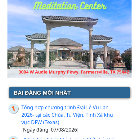
BÀI ĐĂNG MỚI NHẤT
Tổng hợp chương trình Đại Lễ Vu Lan
2026- tại các Chùa, Tu Viện, Tịnh Xá khu
vực DFW (Texas)
[Ngày đăng: 07/08/2026]