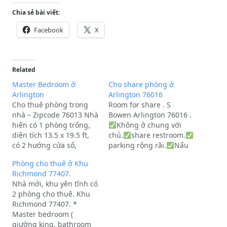
Chia sẻ bài viết:
Facebook
X
Related
Master Bedroom ở
Cho share phòng ở
Arlington
Arlington 76016
Cho thuê phòng trong
Room for share . S
nhà – Zipcode 76013 Nhà
Bowen Arlington 76016 .
hiện có 1 phòng trống,
Không ở chung với
diện tích 13.5 x 19.5 ft,
chủ.
share restroom.
có 2 hướng cửa sổ,
parking rộng rãi.
Nấu
phòng rộng và thoáng.
ăn, điện nước giặt sấy,
Phòng cho thuê ở Khu
Trong phòng có 2 closet,
Internet.
Call or text .
Richmond 77407.
rất tiện cho sinh hoạt lâu
Nhà mới, khu yên tĩnh có
dài. Toilet riêng, nằm
2 phòng cho thuê. Khu
ngay bên ngoài cửa
Richmond 77407. *
phòng Ưu…
Master bedroom (
giường king, bathroom