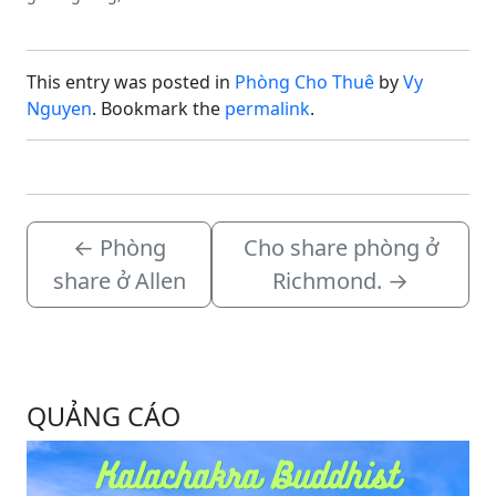
trong phòng, 2 walking
closet ). * 1 phòng
thường ( giường queen,
This entry was posted in
Phòng Cho Thuê
by
Vy
share bathroom). -cách
khu ăn uống Bellaire 15
Nguyen
. Bookmark the
permalink
.
phút. -cách Katy Asian
Town 15 phút. -cách
Costco…
←
Phòng
Cho share phòng ở
share ở Allen
Richmond.
→
QUẢNG CÁO