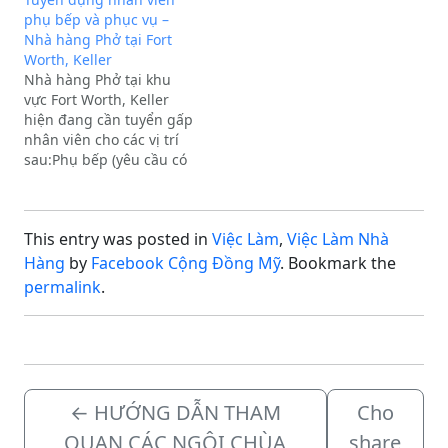
Worth, TX, 76108
phụ bếp và phục vụ –
Nhà hàng Phở tại Fort
Worth, Keller
Nhà hàng Phở tại khu
vực Fort Worth, Keller
hiện đang cần tuyển gấp
nhân viên cho các vị trí
sau:Phụ bếp (yêu cầu có
kinh nghiệm)Phục vụ
(yêu cầu có kinh
nghiệm)Công việc cần
This entry was posted in
Việc Làm
,
Việc Làm Nhà
người làm ngay. Anh/chị
quan tâm vui lòng inbox
Hàng
by
Facebook Cộng Đồng Mỹ
. Bookmark the
trực tiếp để trao đổi chi…
permalink
.
←
HƯỚNG DẪN THAM
Cho
QUAN CÁC NGÔI CHÙA
share