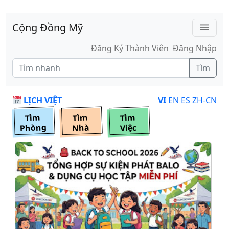
Skip to main content
Cộng Đồng Mỹ
menu
Đăng Ký Thành Viên
Đăng Nhập
Tìm
LỊCH VIỆT
VI
EN
ES
ZH-CN
Tìm
Tìm
Tìm
Phòng
Nhà
Việc