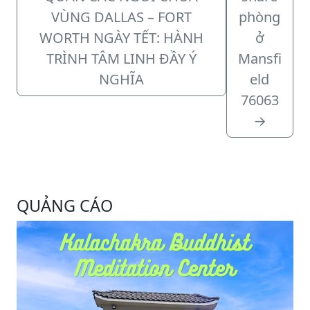
VÙNG DALLAS – FORT
phòng
WORTH NGÀY TẾT: HÀNH
ở
TRÌNH TÂM LINH ĐẦY Ý
Mansfi
NGHĨA
eld
76063
→
QUẢNG CÁO