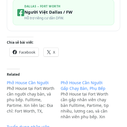
DALLAS – FORT WORTH
Người Việt Dallas / FW
Hỗ trợ riêng cư dân DFW.
Chia sẻ bài viết:
Facebook
X
Related
Phở House Cần Người
Phở House Cần Người
Phở House tại Fort Worth
Gấp Chạy Bàn, Phụ Bếp
cần người chạy bàn, và
Phở House tại Fort Worth
phụ bếp. Fulltime,
cần gấp nhân viên chạy
Partime. Xin liên lạc: Địa
bàn Fulltime, Partime, tip
chỉ: Fort Worth, TX,
nhiều, lương cao, và cần
76108
nhân viên phụ bếp. Xin
liên lạc:Địa chỉ: Fort
Tuyển dụng nhân viên