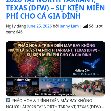
TEXAS (DFW) – SỰ KIỆN MIỄN
PHÍ CHO CẢ GIA ĐÌNH
Ngày đăng
June 25, 2026
bởi
Jenny Lam
|
Số lượt
xem:
646
PHÁO HOA & TRÌNH DIỄN MÁY BAY KHÔNG
NGƯỜI LÁI 2026 TẠI NORTH TARRANT, TEXAS (DFW) –