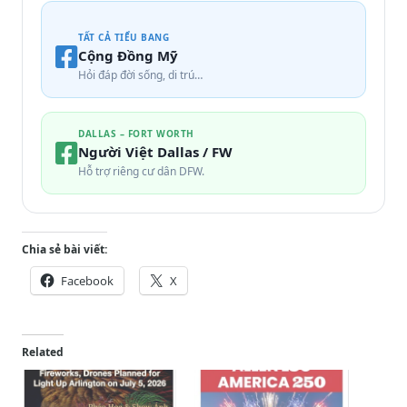
TẤT CẢ TIỂU BANG
Cộng Đồng Mỹ
Hỏi đáp đời sống, di trú…
DALLAS – FORT WORTH
Người Việt Dallas / FW
Hỗ trợ riêng cư dân DFW.
Chia sẻ bài viết:
Facebook
X
Related