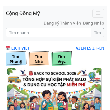
Skip to main content
Cộng Đồng Mỹ
menu
Đăng Ký Thành Viên
Đăng Nhập
Tìm
LỊCH VIỆT
VI
EN
ES
ZH-CN
Tìm
Tìm
Tìm
Phòng
Nhà
Việc