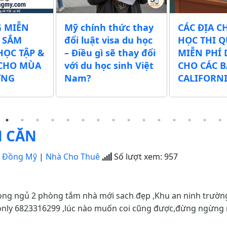
 MIỄN
Mỹ chính thức thay
CÁC ĐỊA C
 SẮM
đổi luật visa du học
HỌC THI Q
HỌC TẬP &
– Điều gì sẽ thay đổi
MIỄN PHÍ
CHO MÙA
với du học sinh Việt
CHO CÁC 
ỜNG
Nam?
CALIFORN
N CĂN
g Đồng Mỹ
|
Nhà Cho Thuê
Số lượt xem:
957
ong ngủ 2 phòng tắm nhà mới sach đẹp ,Khu an ninh trườn
t only 6823316299 ,lúc nào muốn coi cũng được,đừng ngừng 