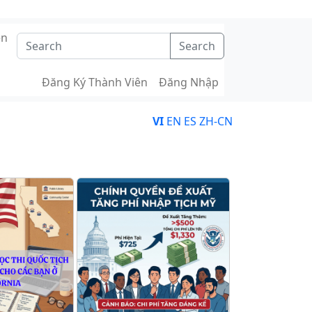
ên
Search
Đăng Ký Thành Viên
Đăng Nhập
VI
EN
ES
ZH-CN