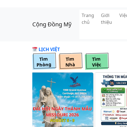
Skip to main content
Trang
Giới
Vi
chủ
thiệu
Cộng Đồng Mỹ
LỊCH VIỆT
Tìm
Tìm
Tìm
Phòng
Nhà
Việc