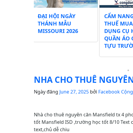
Các
ĐẠI HỘI NGÀY
CẨM NANG
ình Phát
THÁNH MẪU
THUẾ MUA
ng Cụ Học
MISSOURI 2026
DỤNG CỤ 
hí Tại Khu
QUẦN ÁO 
026
TỰU TRƯ
NHA CHO THUÊ NGUYÊ
Ngày đăng
June 27, 2025
bởi
Facebook Cộn
Nhà cho thuê nguyên căn Mansfield tx 4 ph
tốt Mansfield ISD ,trường học tốt 8/10 Tex
text,chủ dễ chiu