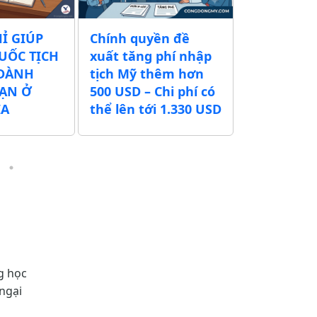
HỈ GIÚP
Chính quyền đề
CÙNG CỘ
UỐC TỊCH
xuất tăng phí nhập
MỸ NÂNG 
 DÀNH
tịch Mỹ thêm hơn
THƯƠNG H
BẠN Ở
500 USD – Chi phí có
TRÊN ĐẤT
IA
thể lên tới 1.330 USD
HÈ 2026
g học
ngại