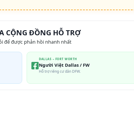
A CỘNG ĐỒNG HỖ TRỢ
ỏi để được phản hồi nhanh nhất
DALLAS – FORT WORTH
Người Việt Dallas / FW
Hỗ trợ riêng cư dân DFW.