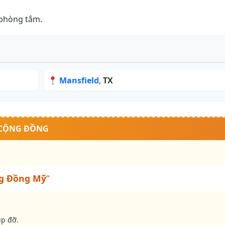
 phòng tắm.
Mansfield
,
TX
 CỘNG ĐỒNG
g Đồng Mỹ
“
úp đỡ.