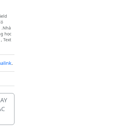
ield
Có
h .Nhà
ng học
, Text
 coi
,…
alink
.
AY
ÁC