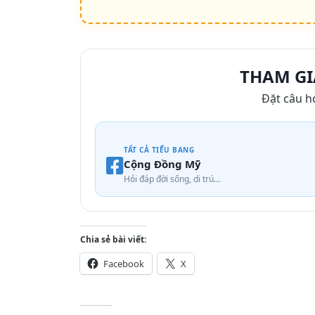
THAM GI
Đặt câu h
TẤT CẢ TIỂU BANG
Cộng Đồng Mỹ
Hỏi đáp đời sống, di trú…
Chia sẻ bài viết:
Facebook
X