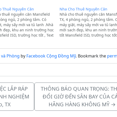
o Thuê Nguyên Căn
Nha Cho Thuê Nguyên Căn
 thuê nguyên căn Mansfield
Nhà cho thuê nguyên căn Mansf
hòng ngủ, 2 phòng tắm. Có
TX, 4 phòng ngủ, 2 phòng tắm. 
t, máy sấy mới va tủ lạnh .Nhà
máy giặt, máy sấy mới va tủ lạn
h đẹp, khu an ninh trường học
mới sach đẹp, khu an ninh trườ
field ISD, trường học tốt , Text
tốt Mansfield ISD, trường học tốt 
2-331-6299, lúc nào muốn coi
only 682-331-6299, lúc nào muốn
ợcĐịa chỉ: mansfield, TX,…
cũng đượcĐịa chỉ: mansfield, TX
 và Phòng
by
Facebook Cộng Đồng Mỹ
. Bookmark the
perm
ỆC LẮP RÁP
THÔNG BÁO QUAN TRỌNG: TH
INH NGHIỆM
ĐỔI GIỜ ĐẾN SÂN BAY CỦA C
o, TX
HÃNG HÀNG KHÔNG MỸ
→