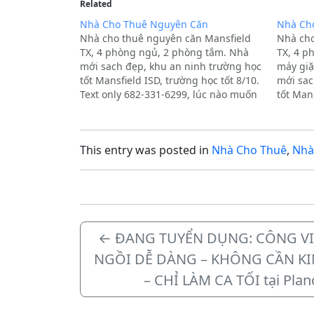
Related
Nhà Cho Thuê Nguyên Căn
Nhà Ch
Nhà cho thuê nguyên căn Mansfield
Nhà cho
TX, 4 phòng ngủ, 2 phòng tắm. Nhà
TX, 4 p
mới sach đẹp, khu an ninh trường học
máy giặ
tốt Mansfield ISD, trường học tốt 8/10.
mới sac
Text only 682-331-6299, lúc nào muốn
tốt Mans
coi cũng được, đừng ngừng ngại text,
only 68
chủ dễ chiu.Địa chỉ: mansfield, TX,
cũng đư
76063Extra Description:Cho…
This entry was posted in
Nhà Cho Thuê
,
Nhà
←
ĐANG TUYỂN DỤNG: CÔNG VI
NGỒI DỄ DÀNG – KHÔNG CẦN K
– CHỈ LÀM CA TỐI tại Plan