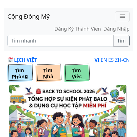
Skip to main content
Cộng Đồng Mỹ
menu
Đăng Ký Thành Viên
Đăng Nhập
Tìm
LỊCH VIỆT
VI
EN
ES
ZH-CN
Tìm
Tìm
Tìm
Phòng
Nhà
Việc