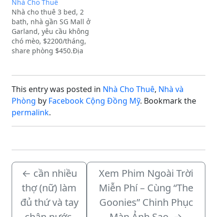
Nhà Cho Thuê
TXExtra Description:Cho
Nhà cho thuê 3 bed, 2
thuê.
bath, nhà gần SG Mall ở
Garland, yêu cầu không
chó mèo, $2200/tháng,
share phòng $450.Địa
chỉ: Garland, TX
This entry was posted in
Nhà Cho Thuê
,
Nhà và
Phòng
by
Facebook Cộng Đồng Mỹ
. Bookmark the
permalink
.
←
cần nhiều
Xem Phim Ngoài Trời
thợ (nữ) làm
Miễn Phí – Cùng “The
đủ thứ và tay
Goonies” Chinh Phục
chân nước.
Màn Ảnh Sao.
→