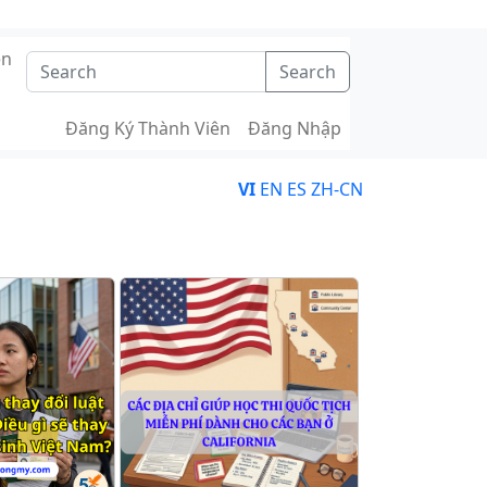
ên
Search
Đăng Ký Thành Viên
Đăng Nhập
VI
EN
ES
ZH-CN