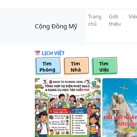
Skip to main content
Trang
Giới
Vi
chủ
thiệu
Cộng Đồng Mỹ
LỊCH VIỆT
Tìm
Tìm
Tìm
Phòng
Nhà
Việc