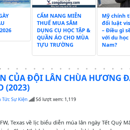
GÀY
CẨM NANG MIỄN
Mỹ chính 
ẪU
THUẾ MUA SẮM
đổi luật vi
2026
DỤNG CỤ HỌC TẬP &
– Điều gì s
QUẦN ÁO CHO MÙA
với du học 
TỰU TRƯỜNG
Nam?
ÂN CỦA ĐỘI LÂN CHÙA HƯƠNG Đ
 (2023)
n Tức Sự Kiện
Số lượt xem:
1,119
, Texas về lịc biểu diễn múa lân ngày Tết Quý M