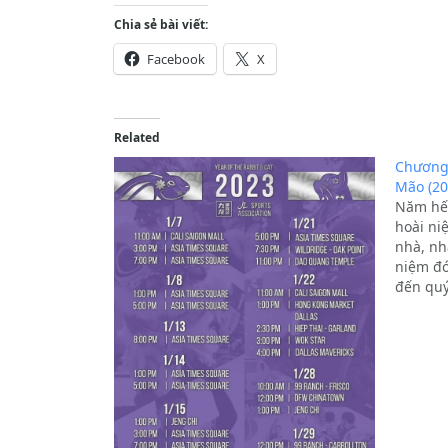
Chia sẻ bài viết:
Facebook
X
Related
Chương 
Mão (20
Năm hết
hoài ni
nhà, nh
niệm đó
đến qu
có tổ c