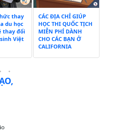
thức thay
CÁC ĐỊA CHỈ GIÚP
Chính quy
sa du học
HỌC THI QUỐC TỊCH
xuất tăng 
ẽ thay đổi
MIỄN PHÍ DÀNH
tịch Mỹ t
sinh Việt
CHO CÁC BẠN Ở
500 USD – 
CALIFORNIA
thể lên tớ
ẠO,
ão