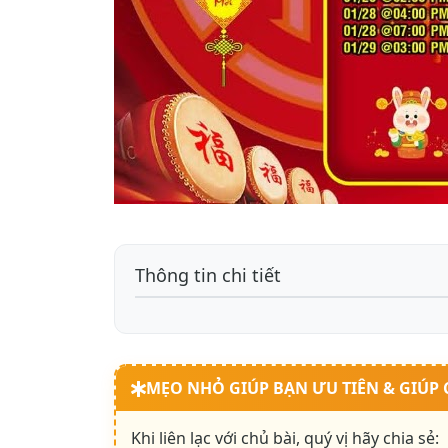
Thông tin chi tiết
MẸO NHỎ GIÚP BẠN ƯU TIÊN & GIÚP
Khi liên lạc với chủ bài, quý vị hãy chia sẻ: