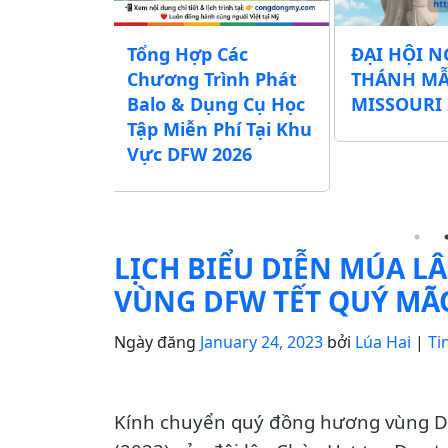
chương
Tổng Hợp Các
ĐẠI HỘI N
Lễ Vu Lan
Chương Trình Phát
THÁNH M
ác Chùa,
Balo & Dụng Cụ Học
MISSOURI 
ịnh Xá khu
Tập Miễn Phí Tại Khu
exas)
Vực DFW 2026
LỊCH BIỂU DIỄN MÚA L
VÙNG DFW TẾT QUÝ MÃO
Ngày đăng
January 24, 2023
bởi
Lúa Hai
|
Ti
Kính chuyển quý đồng hương vùng DFW