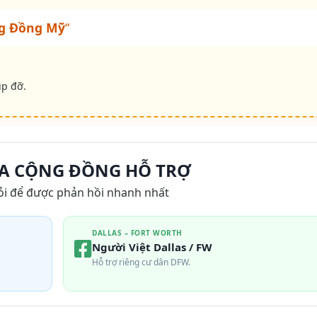
g Đồng Mỹ
“
úp đỡ.
A CỘNG ĐỒNG HỖ TRỢ
ỏi để được phản hồi nhanh nhất
DALLAS – FORT WORTH
Người Việt Dallas / FW
Hỗ trợ riêng cư dân DFW.