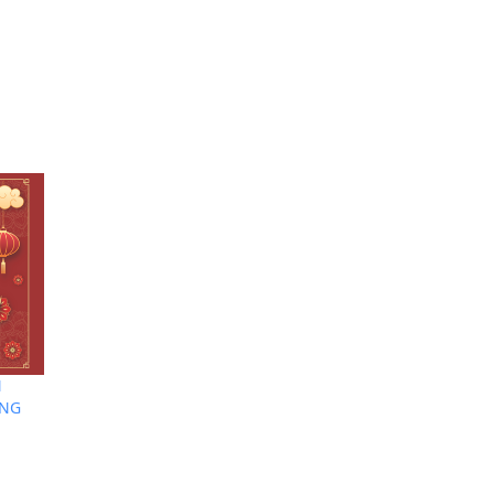
N
ÙNG