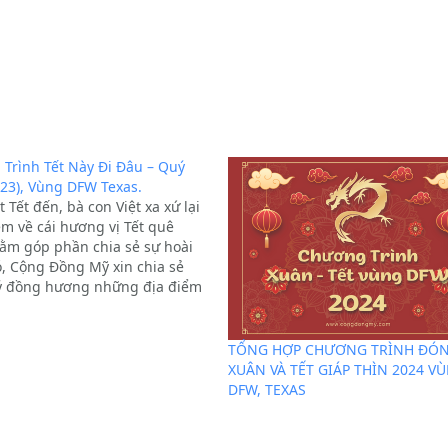
Trình Tết Này Đi Đâu – Quý
23), Vùng DFW Texas.
 Tết đến, bà con Việt xa xứ lại
ệm về cái hương vị Tết quê
ằm góp phần chia sẻ sự hoài
, Cộng Đồng Mỹ xin chia sẻ
ý đồng hương những địa điểm
hức các sự kiện trước và sau…
TỔNG HỢP CHƯƠNG TRÌNH ĐÓ
XUÂN VÀ TẾT GIÁP THÌN 2024 V
DFW, TEXAS