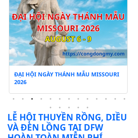
ĐẠI HỘI NGÀY THÁNH MẪU MISSOURI
2026
LỄ HỘI THUYỀN RỒNG, DIỀU
VÀ ĐÈN LỒNG TẠI DFW
HOÀN TOÀN MIỄN PHÍ.