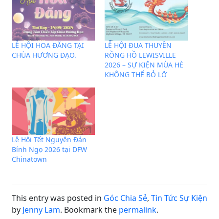
LỄ HỘI HOA ĐĂNG TẠI
LỄ HỘI ĐUA THUYỀN
CHÙA HƯƠNG ĐẠO.
RỒNG HỒ LEWISVILLE
2026 – SỰ KIỆN MÙA HÈ
KHÔNG THỂ BỎ LỠ
Lễ Hội Tết Nguyên Đán
Bính Ngọ 2026 tại DFW
Chinatown
This entry was posted in
Góc Chia Sẻ
,
Tin Tức Sự Kiện
by
Jenny Lam
. Bookmark the
permalink
.