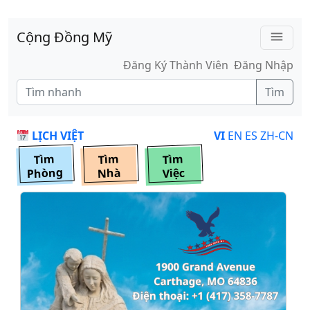
Skip to main content
Cộng Đồng Mỹ
menu
Đăng Ký Thành Viên
Đăng Nhập
Tìm
LỊCH VIỆT
VI
EN
ES
ZH-CN
Tìm
Tìm
Tìm
Phòng
Nhà
Việc