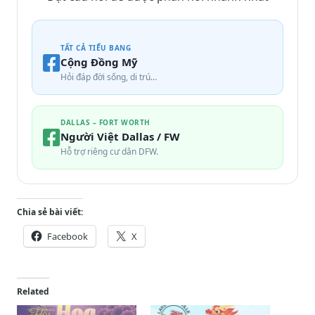
TẤT CẢ TIỂU BANG
Cộng Đồng Mỹ
Hỏi đáp đời sống, di trú…
DALLAS – FORT WORTH
Người Việt Dallas / FW
Hỗ trợ riêng cư dân DFW.
Chia sẻ bài viết:
Facebook
X
Related