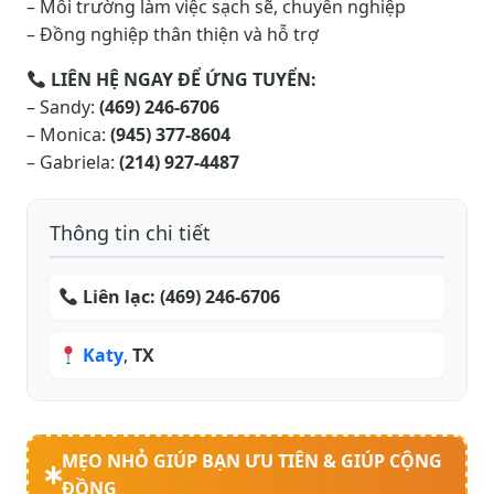
– Môi trường làm việc sạch sẽ, chuyên nghiệp
– Đồng nghiệp thân thiện và hỗ trợ
LIÊN HỆ NGAY ĐỂ ỨNG TUYỂN:
– Sandy:
(469) 246-6706
– Monica:
(945) 377-8604
– Gabriela:
(214) 927-4487
Thông tin chi tiết
Liên lạc:
(469) 246-6706
Katy
,
TX
MẸO NHỎ GIÚP BẠN ƯU TIÊN & GIÚP CỘNG
ĐỒNG