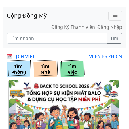
Skip to main content
Cộng Đồng Mỹ
menu
Đăng Ký Thành Viên
Đăng Nhập
Tìm
LỊCH VIỆT
VI
EN
ES
ZH-CN
Tìm
Tìm
Tìm
Phòng
Nhà
Việc