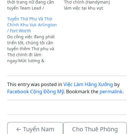
thời trang nữ đang cần
Thợ chính (Handyman)
tuyển Team Lead /
làm việc tại khu vực
Onsite Supervisor (Quản
Arlington, Fort Worth và
Tuyển Thợ Phụ Và Thợ
lý nhân sự) biết tiếng
Grand Prairie,
Chính Khu Vực Arlington
Việt và tiếng Anh.Mô tả
Texas.Thông tin mức
/ Fort Worth
công việc:Quản lý và
lương:Thợ phụ:
Do công việc đang phát
giám sát nhân viên tại
$120/ngày 8 tiếng (nếu
triển tốt, chúng tôi cần
các bộ phận…
làm việc tích cực sẽ tăng
tuyển thêm Thợ phụ và
lương trong vòng 6-8
Thợ chính đi làm
tuần tùy…
ngay:Mức lương &
Quyền lợi:Thợ phụ:
$120/ngày 8 tiếng (nếu
làm việc tích cực sẽ được
This entry was posted in
Việc Làm Hãng Xưởng
by
tăng lương trong vòng 6-
8 tuần).Thợ chính thức:
Facebook Cộng Đồng Mỹ
. Bookmark the
permalink
.
$250 - $280/ngày 8 tiếng
(tùy thuộc…
←
Tuyển Nam
Cho Thuê Phòng