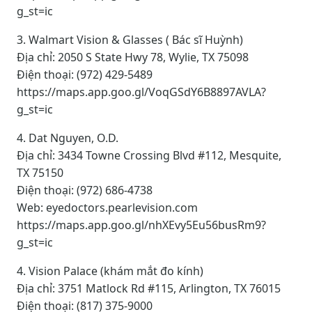
g_st=ic
3. Walmart Vision & Glasses ( Bác sĩ Huỳnh)
Địa chỉ: 2050 S State Hwy 78, Wylie, TX 75098
Điện thoại: (972) 429-5489
https://maps.app.goo.gl/VoqGSdY6B8897AVLA?
g_st=ic
4. Dat Nguyen, O.D.
Địa chỉ: 3434 Towne Crossing Blvd #112, Mesquite,
TX 75150
Điện thoại: (972) 686-4738
Web: eyedoctors.pearlevision.com
https://maps.app.goo.gl/nhXEvy5Eu56busRm9?
g_st=ic
4. Vision Palace (khám mắt đo kính)
Địa chỉ: 3751 Matlock Rd #115, Arlington, TX 76015
Điện thoại: (817) 375-9000