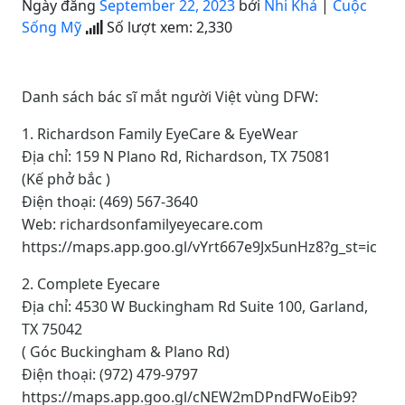
Ngày đăng
September 22, 2023
bởi
Nhi Khả
|
Cuộc
Sống Mỹ
Số lượt xem:
2,330
Danh sách bác sĩ mắt người Việt vùng DFW:
1. Richardson Family EyeCare & EyeWear
Địa chỉ: 159 N Plano Rd, Richardson, TX 75081
(Kế phở bắc )
Điện thoại: (469) 567-3640
Web: richardsonfamilyeyecare.com
https://maps.app.goo.gl/vYrt667e9Jx5unHz8?g_st=ic
2. Complete Eyecare
Địa chỉ: 4530 W Buckingham Rd Suite 100, Garland,
TX 75042
( Góc Buckingham & Plano Rd)
Điện thoại: (972) 479-9797
https://maps.app.goo.gl/cNEW2mDPndFWoEib9?