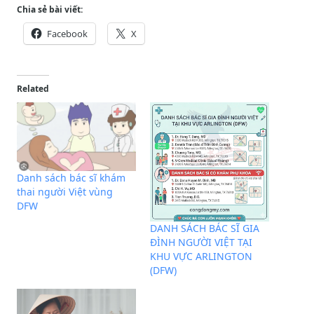
Chia sẻ bài viết:
Facebook
X
Related
Danh sách bác sĩ khám
thai người Việt vùng
DFW
DANH SÁCH BÁC SĨ GIA
ĐÌNH NGƯỜI VIỆT TẠI
KHU VỰC ARLINGTON
(DFW)