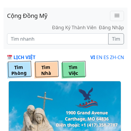
Skip to main content
Cộng Đồng Mỹ
menu
Đăng Ký Thành Viên
Đăng Nhập
Tìm
LỊCH VIỆT
VI
EN
ES
ZH-CN
Tìm
Tìm
Tìm
Phòng
Nhà
Việc