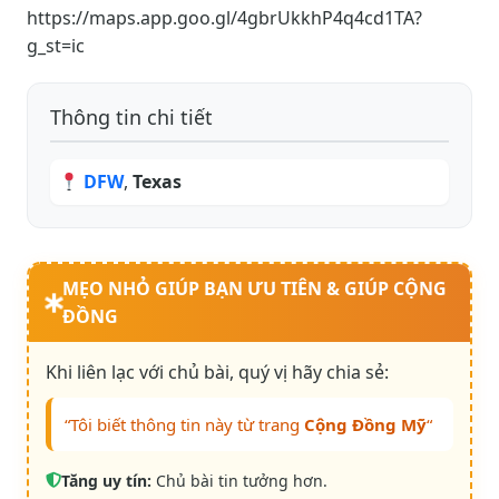
https://maps.app.goo.gl/4gbrUkkhP4q4cd1TA?
g_st=ic
Thông tin chi tiết
DFW
,
Texas
MẸO NHỎ GIÚP BẠN ƯU TIÊN & GIÚP CỘNG
ĐỒNG
Khi liên lạc với chủ bài, quý vị hãy chia sẻ:
“Tôi biết thông tin này từ trang
Cộng Đồng Mỹ
“
Tăng uy tín:
Chủ bài tin tưởng hơn.