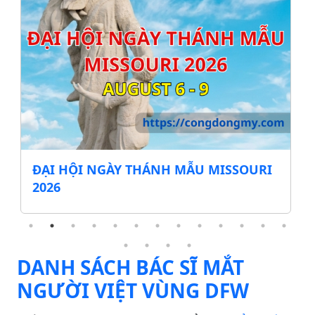
 MISSOURI
CẨM NANG MIỄN THUẾ MUA SẮ
DỤNG CỤ HỌC TẬP & QUẦN ÁO 
MÙA TỰU TRƯỜNG
DANH SÁCH BÁC SĨ MẮT
NGƯỜI VIỆT VÙNG DFW