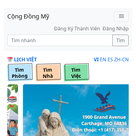
Skip to main content
Cộng Đồng Mỹ
menu
Đăng Ký Thành Viên
Đăng Nhập
Tìm
LỊCH VIỆT
VI
EN
ES
ZH-CN
Tìm
Tìm
Tìm
Phòng
Nhà
Việc