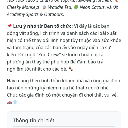
Tick Tock Taco x Churro on Top
,
Revolving Kitchen
,
Cheeky Monkeys
,
Waddle Tea
,
Neon Cactus
, và
Academy Sports & Outdoors
.
Lưu ý nhỏ từ Ban tổ chức:
Vì đây là các bạn
động vật sống, lịch trình và danh sách các loài xuất
hiện có thể thay đổi linh hoạt tùy thuộc vào sức khỏe
và tâm trạng của các bạn ấy vào ngày diễn ra sự
kiện. Đội ngũ “Zoo Crew” sẽ luôn chuẩn bị các
phương án thay thế phù hợp để đảm bảo trải
nghiệm tốt nhất cho các bé.
Hãy mang theo tinh thần khám phá và cùng gia đình
tạo nên những kỷ niệm mùa hè thật rực rỡ nhé.
Chúc các gia đình có một chuyến đi chơi thật vui vẻ.
Thông tin chi tiết