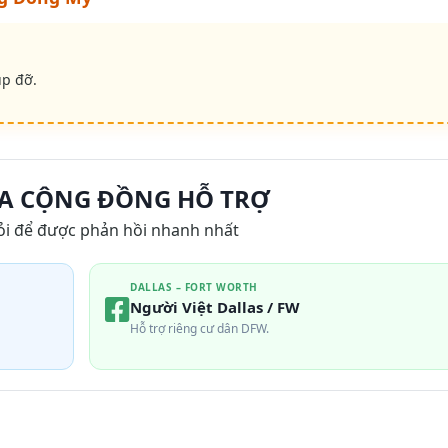
úp đỡ.
A CỘNG ĐỒNG HỖ TRỢ
ỏi để được phản hồi nhanh nhất
DALLAS – FORT WORTH
Người Việt Dallas / FW
Hỗ trợ riêng cư dân DFW.