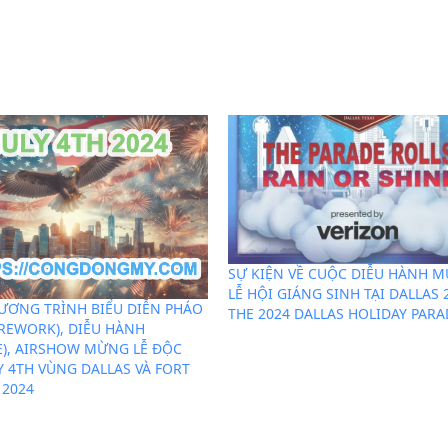
SỰ KIỆN VỀ CUỘC DIỄU HÀNH 
LỄ HỘI GIÁNG SINH TẠI DALLAS 
ƯƠNG TRÌNH BIỂU DIỄN PHÁO
THE 2024 DALLAS HOLIDAY PARA
IREWORK), DIỄU HÀNH
E), AIRSHOW MỪNG LỄ ĐỘC
Y 4TH VÙNG DALLAS VÀ FORT
2024