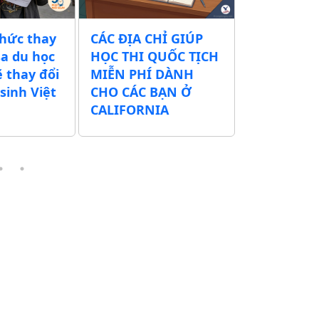
ay
CÁC ĐỊA CHỈ GIÚP
Chính quyền đề
ọc
HỌC THI QUỐC TỊCH
xuất tăng phí nhậ
ổi
MIỄN PHÍ DÀNH
tịch Mỹ thêm hơn
ệt
CHO CÁC BẠN Ở
500 USD – Chi phí 
CALIFORNIA
thể lên tới 1.330 