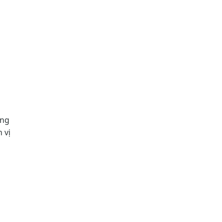
ững
 vị