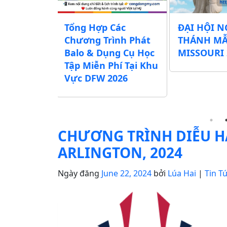
Tổng Hợp Các
ĐẠI HỘI NGÀY
n
Chương Trình Phát
THÁNH MẪU
,
Balo & Dụng Cụ Học
MISSOURI 2026
khu
Tập Miễn Phí Tại Khu
Vực DFW 2026
CHƯƠNG TRÌNH DIỄU HÀ
ARLINGTON, 2024
Ngày đăng
June 22, 2024
bởi
Lúa Hai
|
Tin T