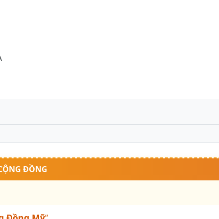
A
 CỘNG ĐỒNG
g Đồng Mỹ
“