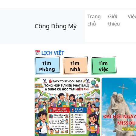
Skip to main content
Trang
Giới
Vi
chủ
thiệu
Cộng Đồng Mỹ
LỊCH VIỆT
Tìm
Tìm
Tìm
Phòng
Nhà
Việc