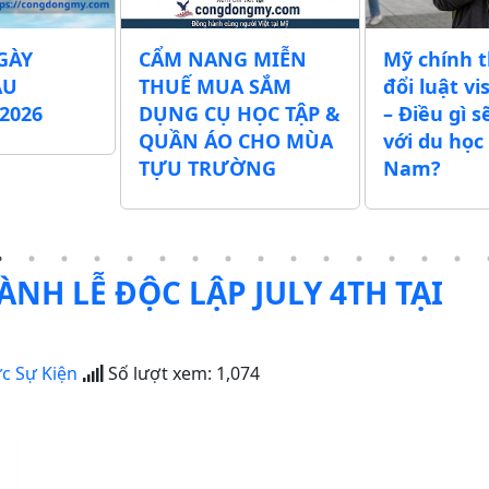
CẨM NANG MIỄN
Mỹ chính thức th
THUẾ MUA SẮM
đổi luật visa du h
DỤNG CỤ HỌC TẬP &
– Điều gì sẽ thay đ
QUẦN ÁO CHO MÙA
với du học sinh Vi
TỰU TRƯỜNG
Nam?
NH LỄ ĐỘC LẬP JULY 4TH TẠI
ức Sự Kiện
Số lượt xem:
1,074