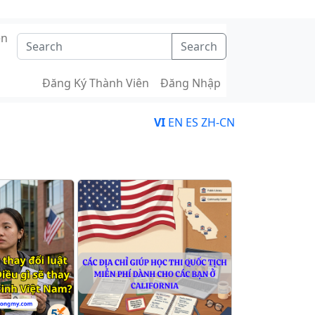
ên
Search
Đăng Ký Thành Viên
Đăng Nhập
VI
EN
ES
ZH-CN