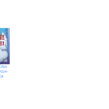
MỪNG
2024–
DE