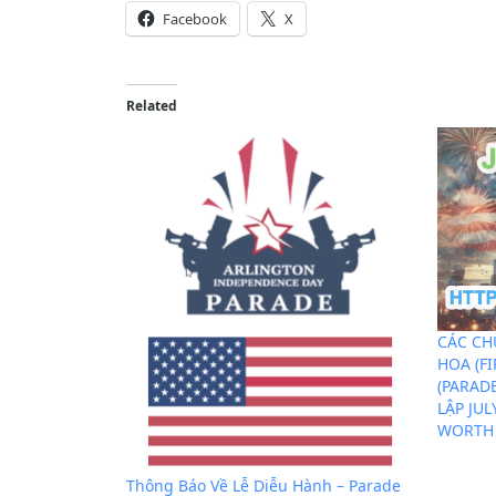
Facebook
X
Related
CÁC CH
HOA (F
(PARAD
LẬP JUL
WORTH 
Thông Báo Về Lễ Diễu Hành – Parade