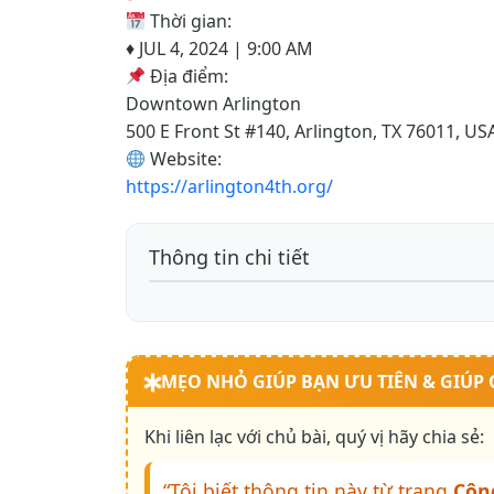
Thời gian:
♦️ JUL 4, 2024 | 9:00 AM
Địa điểm:
Downtown Arlington
500 E Front St #140, Arlington, TX 76011, US
Website:
https://arlington4th.org/
Thông tin chi tiết
MẸO NHỎ GIÚP BẠN ƯU TIÊN & GIÚP
Khi liên lạc với chủ bài, quý vị hãy chia sẻ:
“Tôi biết thông tin này từ trang
Cộn