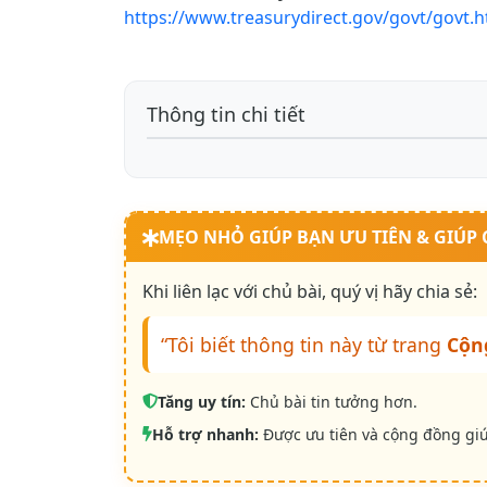
https://www.treasurydirect.gov/govt/govt.
Thông tin chi tiết
MẸO NHỎ GIÚP BẠN ƯU TIÊN & GIÚP
Khi liên lạc với chủ bài, quý vị hãy chia sẻ:
“Tôi biết thông tin này từ trang
Cộn
Tăng uy tín:
Chủ bài tin tưởng hơn.
Hỗ trợ nhanh:
Được ưu tiên và cộng đồng gi