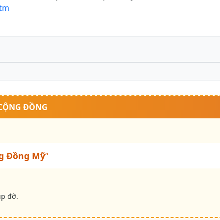
htm
 CỘNG ĐỒNG
g Đồng Mỹ
“
úp đỡ.