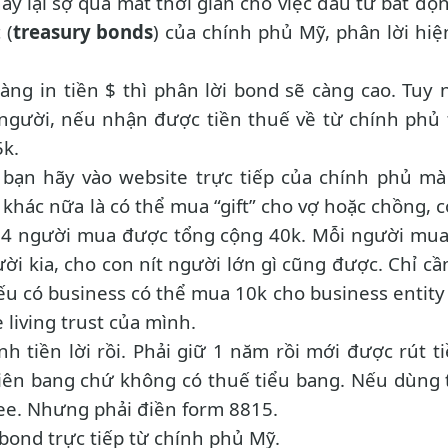
hay lại sợ quá mất thời gian cho việc đầu tư bất độ
 (
treasury bonds
) của chính phủ Mỹ, phân lời hiệ
ng in tiền $ thì phân lời bond sẽ càng cao. Tuy 
gười, nếu nhận được tiền thuế về từ chính phủ 
5k.
c bạn hãy vào website trực tiếp của chính phủ m
khác nữa là có thể mua “gift” cho vợ hoặc chồng, c
ó 4 người mua được tổng cộng 40k. Mỗi người mua 
ời kia, cho con nít người lớn gì cũng được. Chỉ cầ
Nếu có business có thể mua 10k cho business entity
living trust của mình.
h tiền lời rồi. Phải giữ 1 năm rồi mới được rút ti
ế liên bang chứ không có thuế tiểu bang. Nếu dùng 
free. Nhưng phải điền form 8815.
 bond trực tiếp từ chính phủ Mỹ.