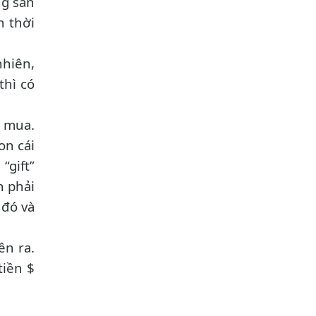
ng sản
n thời
nhiên,
thì có
à mua.
on cái
“gift”
n phải
 đó và
ền ra.
tiền $