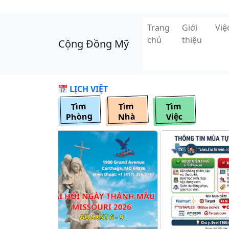
Skip to main content
Trang
Giới
Vi
chủ
thiệu
Cộng Đồng Mỹ
LỊCH VIỆT
Tìm
Tìm
Tìm
Phòng
Nhà
Việc