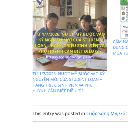
CẨM NA
DỤNG C
MÙA T
TỪ 1/7/2026: NƯỚC MỸ BƯỚC VÀO KỶ
NGUYÊN MỚI CỦA STUDENT LOAN –
HÀNG TRIỆU SINH VIÊN VÀ PHỤ
HUYNH CẦN BIẾT ĐIỀU GÌ?
This entry was posted in
Cuộc Sống Mỹ
,
Góc