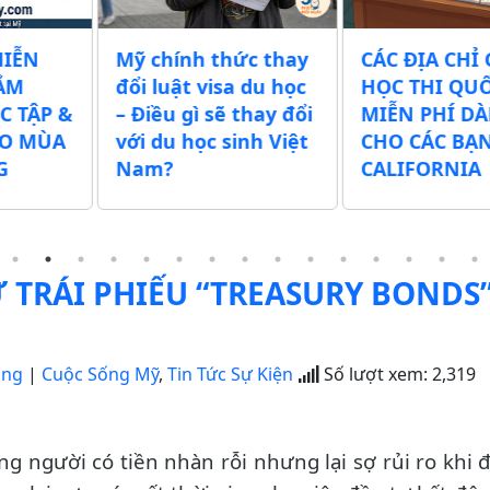
thức thay
CÁC ĐỊA CHỈ GIÚP
Chính quy
sa du học
HỌC THI QUỐC TỊCH
xuất tăng 
ẽ thay đổi
MIỄN PHÍ DÀNH
tịch Mỹ t
sinh Việt
CHO CÁC BẠN Ở
500 USD – 
CALIFORNIA
thể lên tớ
 TRÁI PHIẾU “TREASURY BONDS
ong
|
Cuộc Sống Mỹ
,
Tin Tức Sự Kiện
Số lượt xem:
2,319
 người có tiền nhàn rỗi nhưng lại sợ rủi ro khi 