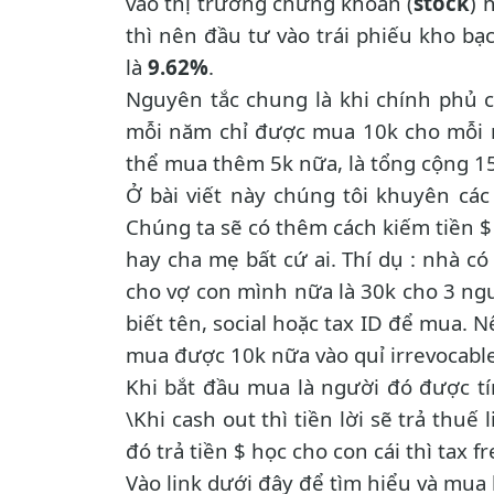
vào thị trường chứng khoán (
stock
) 
thì nên đầu tư vào trái phiếu kho bạc
là
9.62%
.
Nguyên tắc chung là khi chính phủ cà
mỗi năm chỉ được mua 10k cho mỗi n
thể mua thêm 5k nữa, là tổng cộng 1
Ở bài viết này chúng tôi khuyên cá
Chúng ta sẽ có thêm cách kiếm tiền $ 
hay cha mẹ bất cứ ai. Thí dụ : nhà c
cho vợ con mình nữa là 30k cho 3 ngư
biết tên, social hoặc tax ID để mua. 
mua được 10k nữa vào quỉ irrevocable 
Khi bắt đầu mua là người đó được tín
\Khi cash out thì tiền lời sẽ trả thu
đó trả tiền $ học cho con cái thì tax 
Vào link dưới đây để tìm hiểu và mua