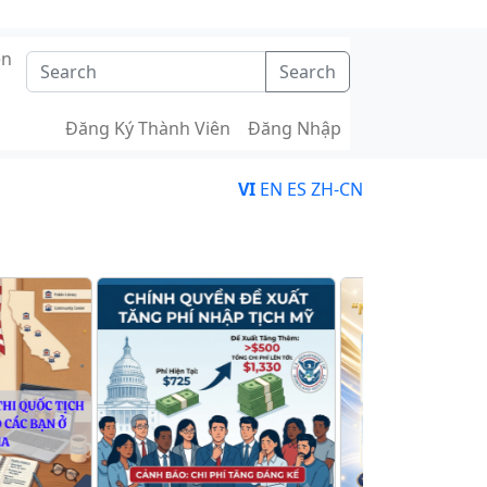
ên
Search
Đăng Ký Thành Viên
Đăng Nhập
VI
EN
ES
ZH-CN