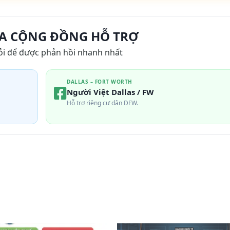
A CỘNG ĐỒNG HỖ TRỢ
ỏi để được phản hồi nhanh nhất
DALLAS – FORT WORTH
Người Việt Dallas / FW
Hỗ trợ riêng cư dân DFW.