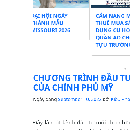
GÀY
CẨM NANG MIỄN
Mỹ chính 
ẪU
THUẾ MUA SẮM
đổi luật vi
2026
DỤNG CỤ HỌC TẬP &
– Điều gì s
QUẦN ÁO CHO MÙA
với du học 
TỰU TRƯỜNG
Nam?
CHƯƠNG TRÌNH ĐẦU TƯ
CỦA CHÍNH PHỦ MỸ
Ngày đăng
September 10, 2022
bởi
Kiều Ph
Đây là một kênh đầu tư mới cho những