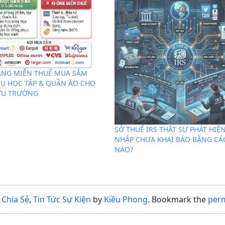
NG MIỄN THUẾ MUA SẮM
Ụ HỌC TẬP & QUẦN ÁO CHO
ỰU TRƯỜNG
SỞ THUẾ IRS THẬT SỰ PHÁT HIỆ
NHẬP CHƯA KHAI BÁO BẰNG CÁ
NÀO?
 Chia Sẻ
,
Tin Tức Sự Kiện
by
Kiều Phong
. Bookmark the
per