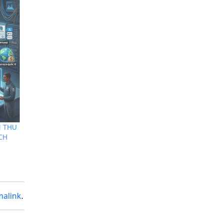
N THU
CH
malink
.