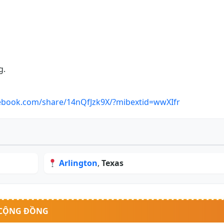
g.
ebook.com/share/14nQfJzk9X/?mibextid=wwXIfr
Arlington
,
Texas
 CỘNG ĐỒNG