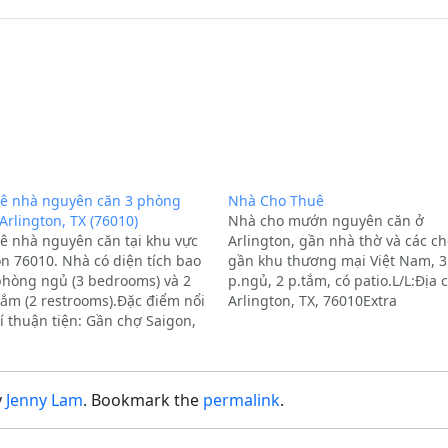
ê nhà nguyên căn 3 phòng
Nhà Cho Thuê
Arlington, TX (76010)
Nhà cho mướn nguyên căn ở
ê nhà nguyên căn tại khu vực
Arlington, gần nhà thờ và các c
on 76010. Nhà có diện tích bao
gần khu thương mại Việt Nam, 3
hòng ngủ (3 bedrooms) và 2
p.ngủ, 2 p.tắm, có patio.L/L:Địa c
ắm (2 restrooms).Đặc điểm nổi
Arlington, TX, 76010Extra
rí thuận tiện: Gần chợ Saigon,
Description:Cho thuê, 4 phòng n
ái và Nhà thờ Các Thánh Tử
phòng tắm.
t Nam.Tình trạng: Nhà cũ…
y
Jenny Lam
. Bookmark the
permalink
.