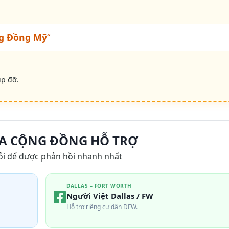
g Đồng Mỹ
“
úp đỡ.
A CỘNG ĐỒNG HỖ TRỢ
ỏi để được phản hồi nhanh nhất
DALLAS – FORT WORTH
Người Việt Dallas / FW
Hỗ trợ riêng cư dân DFW.