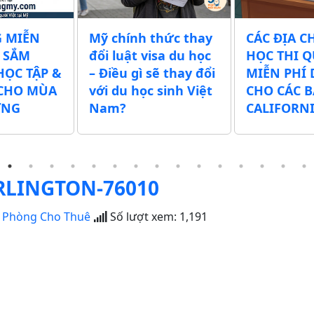
 MIỄN
Mỹ chính thức thay
CÁC ĐỊA C
 SẮM
đổi luật visa du học
HỌC THI Q
HỌC TẬP &
– Điều gì sẽ thay đổi
MIỄN PHÍ
CHO MÙA
với du học sinh Việt
CHO CÁC 
ỜNG
Nam?
CALIFORN
RLINGTON-76010
|
Phòng Cho Thuê
Số lượt xem:
1,191