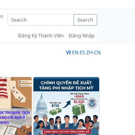
ên
Search
Đăng Ký Thành Viên
Đăng Nhập
VI
EN
ES
ZH-CN