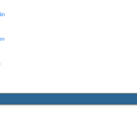
ân
on
n