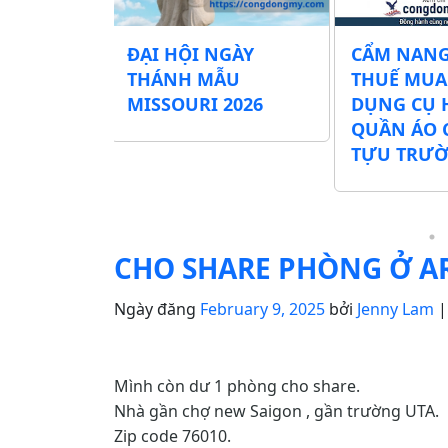
Các
ĐẠI HỘI NGÀY
CẨM NANG
ình Phát
THÁNH MẪU
THUẾ MUA
ng Cụ Học
MISSOURI 2026
DỤNG CỤ 
hí Tại Khu
QUẦN ÁO 
026
TỰU TRƯ
CHO SHARE PHÒNG Ở A
Ngày đăng
February 9, 2025
bởi
Jenny Lam
Mình còn dư 1 phòng cho share.
Nhà gần chợ new Saigon , gần trường UTA.
Zip code 76010.