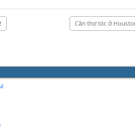
2
Cần thợ tóc ở Housto
hể
i