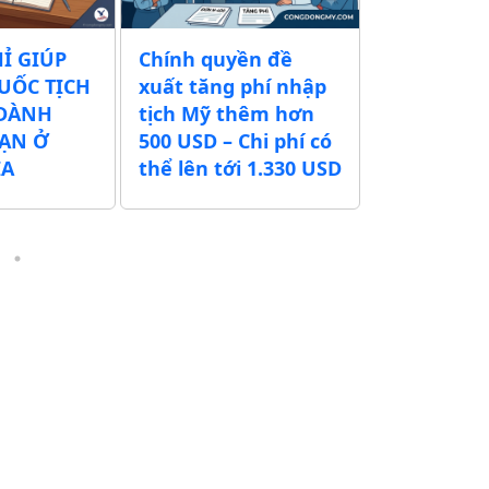
HỈ GIÚP
Chính quyền đề
CÙNG CỘ
UỐC TỊCH
xuất tăng phí nhập
MỸ NÂNG 
 DÀNH
tịch Mỹ thêm hơn
THƯƠNG H
BẠN Ở
500 USD – Chi phí có
TRÊN ĐẤT
IA
thể lên tới 1.330 USD
HÈ 2026