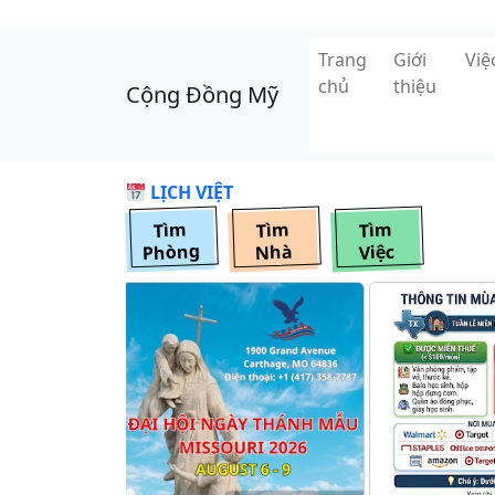
Skip to main content
Trang
Giới
Vi
chủ
thiệu
Cộng Đồng Mỹ
LỊCH VIỆT
Tìm
Tìm
Tìm
Phòng
Nhà
Việc