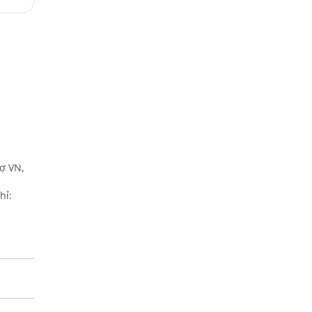
hợ VN,
hỉ:
gủ, 2