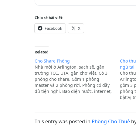
Chia sẻ bài viết:
Facebook
X
Related
Cho Share Phòng
Cho thu
Nhà mới ở Arlington, sạch sẽ, gần
ngủ tại 
trường TCC, UTA, gần chợ Việt. Có 3
Cho thu
phòng cho share. Gồm 1 phòng
Arlingt
master và 2 phòng rời. Phòng có đầy
gồm 3 p
đủ tiện nghi. Bao điện nước, internet,
phòng t
giặt sấy. Ưu tiên nữ. Xin liên lạc: Địa
bật:Vị t
chỉ: Arlington, TX, 76010
Hiệp Th
Đạo Việ
This entry was posted in
Phòng Cho Thuê
b