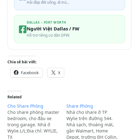
Hỏi đáp đời sống, di trú…
DALLAS – FORT WORTH
Người Việt Dallas / FW
Hỗ trợ riêng cư dân DFW.
Chia sẻ bài viết:
Facebook
X
Related
Cho Share Phòng
Share Phòng
Cho share phòng master
Nhà cho share ở TP
bedroom, cho đậu xe
Wylie trên đường 544.
trong garage. Nhà ở
Nhà sạch, thoáng mát,
Wylie.L/L:Địa chỉ: WYLIE,
gần Walmart, Home
TX
Depot, trường ĐH Collin,