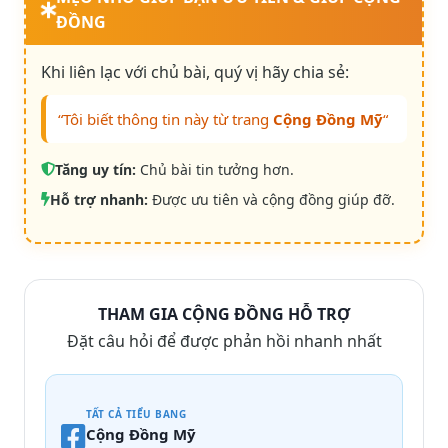
ĐỒNG
Khi liên lạc với chủ bài, quý vị hãy chia sẻ:
“Tôi biết thông tin này từ trang
Cộng Đồng Mỹ
“
Tăng uy tín:
Chủ bài tin tưởng hơn.
Hỗ trợ nhanh:
Được ưu tiên và cộng đồng giúp đỡ.
THAM GIA CỘNG ĐỒNG HỖ TRỢ
Đặt câu hỏi để được phản hồi nhanh nhất
TẤT CẢ TIỂU BANG
Cộng Đồng Mỹ