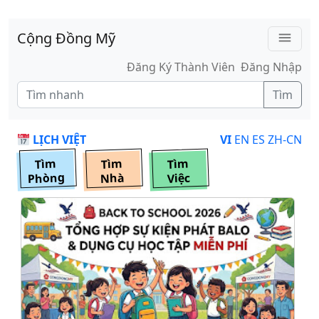
Skip to main content
Cộng Đồng Mỹ
menu
Đăng Ký Thành Viên
Đăng Nhập
Tìm
LỊCH VIỆT
VI
EN
ES
ZH-CN
Tìm
Tìm
Tìm
Phòng
Nhà
Việc