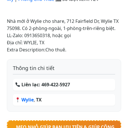
Nhà mới ở Wylie cho share, 712 Fairfield Dr, Wylie TX
75098. Có 2-phòng-ngoài, 1-phòng-trên-riêng biệt.
LL-Zalo: 0913650318, hoặc gọi
Địa chỉ: WYLIE, TX
Extra Description:Cho thuê.
Thông tin chi tiết
Liên lạc:
469-422-5927
Wylie
,
TX
MẸO NHỎ GIÚP BẠN ƯU TIÊN & GIÚP CỘNG