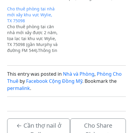
bao điện nước, internet,
Cho thuê phòng tại nhà
cable, giặt sấy.L/L:Địa
mới xây khu vực Wylie,
chỉ: WYLIE, TXExtra
TX 75098
Description:Cho thuê.
Cho thuê phòng tại căn
nhà mới xây được 2 năm,
tọa lạc tại khu vực Wylie,
TX 75098 (gần Murphy và
đường FM 544).Thông tin
chi tiết:Có sẵn 2 phòng
Master rộng rãi cho
thuê.Được ưu tiên đậu
This entry was posted in
Nhà và Phòng
,
Phòng Cho
xe trong garage.Nhà
mới, không gian sạch sẽ
Thuê
by
Facebook Cộng Đồng Mỹ
. Bookmark the
và tiện nghi.Quý…
permalink
.
←
Cần thợ nail ở
Cho Share